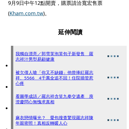
9月9日中午12點開賣，購票請洽寬宏售票
(
Kham.com.tw
)。
延伸閱讀
我獨自漂亮／郭雪芙泡芙包子新發售 羅
志祥汁男型易顧健康
被欠債人嗆「你又不缺錢」他曾捧紅羅志
祥、5566 4千萬全追不回！住院插管惹
心疼
看圖學成語／羅志祥含笑九拳交遺產 庾
澄慶問心無愧求真相
麻衣戀情曝光？ 愛包搜查驚現羅志祥陳
年親密照！真相反轉暖人心