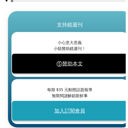
支持鏡週刊
小心意大意義
小額贊助鏡週刊！
贊助本文
每期 $
35
元動態話題報導
無限閱讀解鎖新鮮事
加入訂閱會員