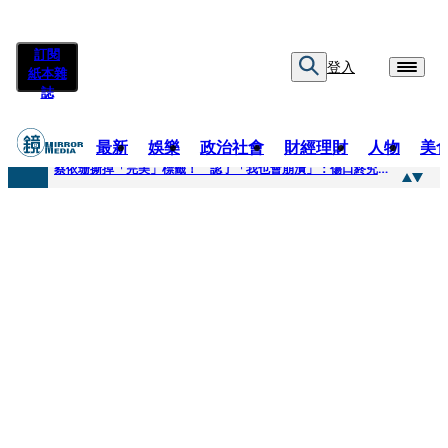
訂閱
登入
紙本雜
誌
最新
娛樂
政治社會
財經理財
人物
美
快訊
蔡依珊撕掉「完美」標籤！ 認了「我也會崩潰」：傷口終究會癒合
快訊
超模米蘭達離婚奧蘭多布魯13年！ 罕談前夫「像哥哥一樣」曝相處模式
快訊
酒駕加毒駕危險上路 北市大安警一週連破2起「雙駕」