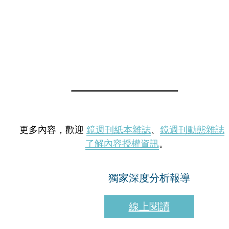
更多內容，歡迎
鏡週刊紙本雜誌
、
鏡週刊動態雜誌
了解內容授權資訊
。
獨家深度分析報導
線上閱讀