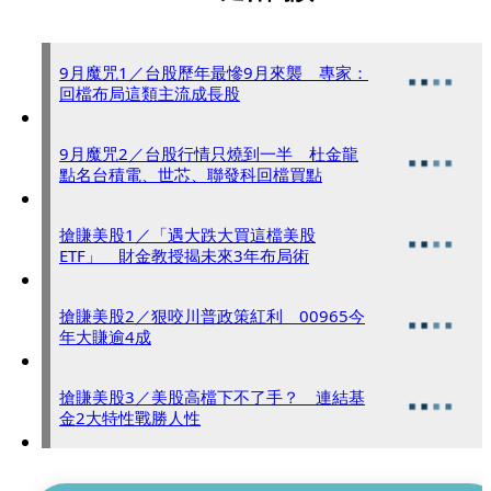
9月魔咒1／台股歷年最慘9月來襲 專家：
回檔布局這類主流成長股
9月魔咒2／台股行情只燒到一半 杜金龍
點名台積電、世芯、聯發科回檔買點
搶賺美股1／「遇大跌大買這檔美股
ETF」 財金教授揭未來3年布局術
搶賺美股2／狠咬川普政策紅利 00965今
年大賺逾4成
搶賺美股3／美股高檔下不了手？ 連結基
金2大特性戰勝人性