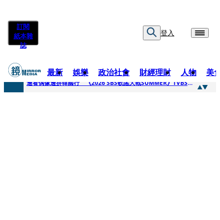
訂閱
登入
紙本雜
誌
最新
娛樂
政治社會
財經理財
人物
美
快訊
邊看偶像邊拚韓國行 《2026 SBS歌謠大戰SUMMER》TVBS直播祭追星福利
快訊
代誌大條火急跳船？ 宏碁派任李文詳接掌兆基屋管2天就喊撤出！
快訊
一句「請回去坐好」 特教生持斷掃把戳女代課老師眼睛大失血近失明