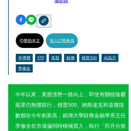
攝影組
贊助本文
加入訂閱會員
半導體
ETF
美股
銘傳
標普500
AI晶片
李修全
今年以來，美股漲勢一路向上，即使有關稅陰霾
籠罩仍無懼前行，標普500、納斯達克和道瓊指
數都在今年創新高；銘傳大學財務金融學系主任
李修全在市場偏弱時積極買入，執行「同月分效