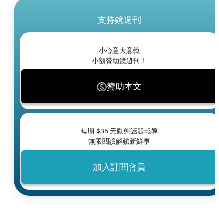
支持鏡週刊
小心意大意義
小額贊助鏡週刊！
贊助本文
每期 $
35
元動態話題報導
無限閱讀解鎖新鮮事
加入訂閱會員