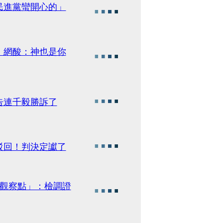
民進黨蠻開心的」
 網酸：神也是你
告連千毅勝訴了
駁回！判決定讞了
3觀察點」：檢調證