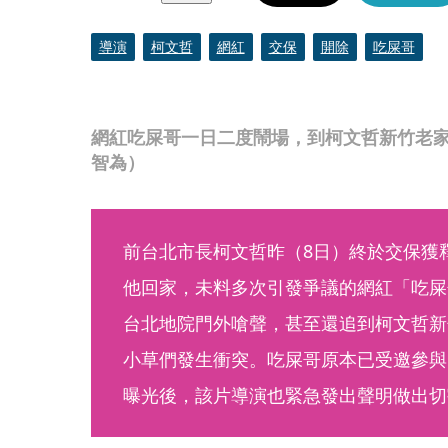
導演
柯文哲
網紅
交保
開除
吃屎哥
網紅吃屎哥一日二度鬧場，到柯文哲新竹老
智為）
前台北市長柯文哲昨（8日）終於交保獲
他回家，未料多次引發爭議的網紅「吃屎
台北地院門外嗆聲，甚至還追到柯文哲新
小草們發生衝突。吃屎哥原本已受邀參與
曝光後，該片導演也緊急發出聲明做出切