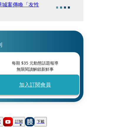
華城案傳喚「友性
刊
每期 $
35
元動態話題報導
無限閱讀解鎖新鮮事
加入訂閱會員
蹤
訂閱
下載