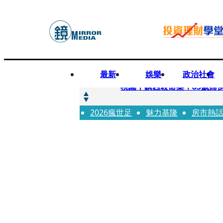
最新
娛樂
政治社會
快訊
桃園平鎮凶殺命案！85歲婦
2026瘋世足
快訊
魅力基隆
房市熱
狠詐慈濟10.6億！神鬼律
快訊
邊看偶像邊拚韓國行 《2026