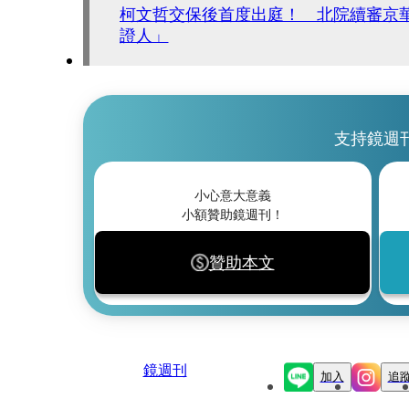
柯文哲交保後首度出庭！ 北院續審京
證人」
支持鏡週
小心意大意義
小額贊助鏡週刊！
贊助本文
鏡週刊
加入
追