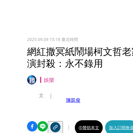
2025.09.09 15:18
臺北時間
網紅撒冥紙鬧場柯文哲老
演封殺：永不錄用
娛樂
文
陳凱俊
贊助本文
加入訂閱會