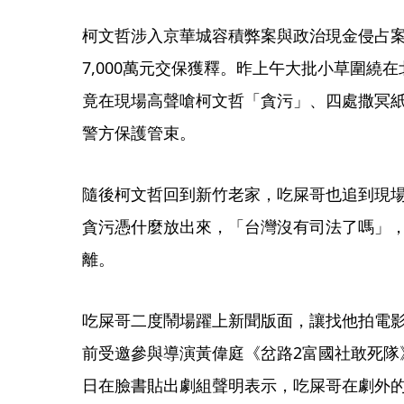
柯文哲涉入京華城容積弊案與政治現金侵占案
7,000萬元交保獲釋。昨上午大批小草圍繞
竟在現場高聲嗆柯文哲「貪污」、四處撒冥
警方保護管束。
隨後柯文哲回到新竹老家，吃屎哥也追到現
貪污憑什麼放出來，「台灣沒有司法了嗎」
離。
吃屎哥二度鬧場躍上新聞版面，讓找他拍電
前受邀參與導演黃偉庭《岔路2富國社敢死隊
日在臉書貼出劇組聲明表示，吃屎哥在劇外