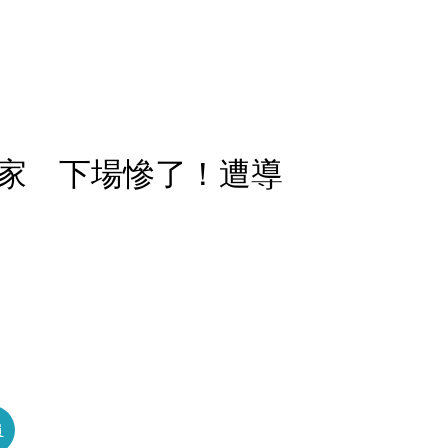
家 下場慘了！遭導
員