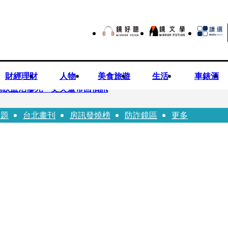
財經理財
人物
美食旅遊
生活
車錶酒
倒臥血泊慘死 丈夫遭帶回偵訊
話題
台北畫刊
房訊發燒榜
防詐鏡區
更多
師陳昱瑄「親接機BNT抵台」 同框陳時中、張淑芬畫面曝光
 SBS歌謠大戰SUMMER》TVBS直播祭追星福利