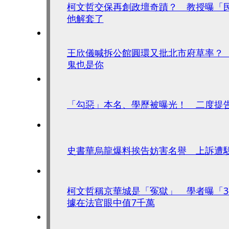
柯文哲交保再創政壇奇蹟？ 教授曝「
他解套了
王欣儀喊拆公館圓環又批北市府草率？
鬼也是你
「勾惡」本名、學歷被曝光！ 二度提
史書華烏龍爆料挨告妨害名譽 上訴遭
柯文哲稱京華城是「冤獄」 學者曝「
據在法官眼中值7千萬