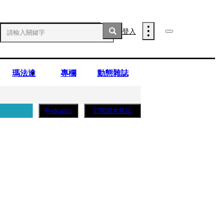
登入
瑪法達
專欄
動態雜誌
訂閱紙本雜誌
Podcasts