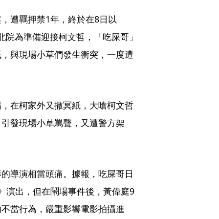
，遭羈押禁1年，終於在8日以
在北院為準備迎接柯文哲，「吃屎哥」
紙，與現場小草們發生衝突，一度遭
場，在柯家外又撒冥紙，大嗆柯文哲
，引發現場小草罵聲，又遭警方架
影的導演相當頭痛。據報，吃屎哥日
》演出，但在鬧場事件後，黃偉庭9
的不當行為，嚴重影響電影拍攝進