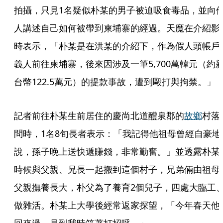
拍攝，只見1名疑似朴某的男子被迫吸食毒品，並向
人講述自己如何被帶到柬埔寨的經過。天魔在介紹影
時表示，「朴某是在洪某的介紹下，作為假人頭帳戶
義人前往柬埔寨，後來因涉及一筆5,700萬韓元（約
台幣122.5萬元）的提款事故，遭到毆打與拘禁。」
記者前往朴某生前居住的慶尚北道醴泉郡的
故鄉
村落
問時，1名8旬長者表示：「我記得他祖母曾經自豪地
說，孫子晚上送快遞賺錢，非常勤奮。」並透露朴某
時候與父親、兄長一起搬到這個村子，兄弟倆由祖母
父親撫養長大，朴父為了養育2個兒子，四處大臨工
做雜活。朴某上大學後經常返家探望，「今年春天他