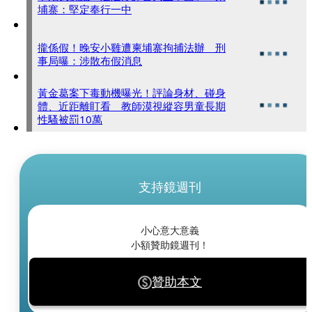
埔寨：堅定奉行一中
攏係假！晚安小雞遭柬埔寨拘捕法辦 刑
事局曝：涉散布假消息
黃金葛案下毒動機曝光！評論身材、碰身
體、近距離盯看 教師漠視縱容男童長期
性騷被罰10萬
支持鏡週刊
小心意大意義
小額贊助鏡週刊！
贊助本文