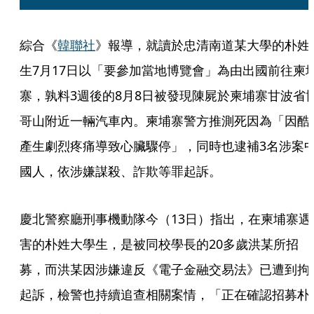
綜合《
韓聯社
》報導，就讀於忠清南道某大學的朴姓
生7月17日以「要參加當地博覽會」為由出國前往柬
寨，孰料3週後的8月8日被發現陳屍於柬埔寨甘波省
哥山附近一輛汽車內。柬埔寨警方推測死因為「因酷
產生劇烈疼痛導致心臟驟停」，同時也逮補3名涉案
國人，依涉嫌謀殺、詐欺等罪起訴。
慶北警察廳刑事機動隊今（13日）指出，在柬埔寨遇
害的朴姓大學生，是被同校學長的20多歲洪某所招
募，而洪某因涉嫌違反《電子金融交易法》已遭到拘
起訴，檢警也持續追查相關案情，「正在確認招募朴