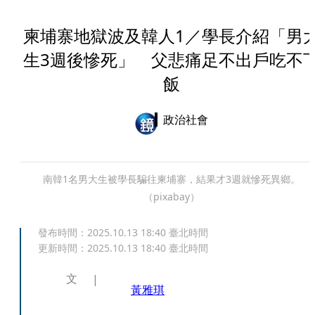
柬埔寨地獄波及韓人1／學長介紹「男
生3週後慘死」 父悲痛足不出戶吃不
飯
政治社會
南韓1名男大生被學長騙往柬埔寨，結果才3週就慘死異鄉。
（pixabay）
發布時間：
2025.10.13 18:40
臺北時間
更新時間：
2025.10.13 18:40
臺北時間
文
黃雅琪