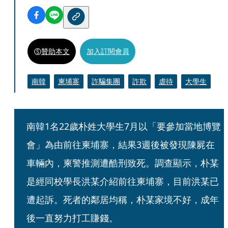
贊助本文
加入訂閱會員
南韓
柬埔寨
詐騙集團
詐欺
虐待
大學生
南韓1名22歲朴姓大學生7月以「要參加當地博覽
會」為由前往柬埔寨，結果3週後被發現陳屍在
車輛內，柬警推測遭酷刑致死。調查顯示，朴某
是經同校學長洪某介紹前往柬埔寨，目前洪某已
遭起訴。死者的鄰居均稱，朴某家境不好，成年
後一直努力打工賺錢。