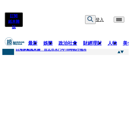
訂閱
登入
紙本雜
誌
最新
娛樂
政治社會
財經理財
人物
美
快訊
白海豚颱風來襲 台北市水門今18時執行拖吊
快訊
AKIRA台北唱到一半突收兒子告白「爸爸I LOVE YOU」 驚喜林志玲同步曝光父親節「披薩蛋糕」
快訊
獨家／TWICE Mina一進華山「天空秒變臉」！ONCE狂風暴雨死守 畫面曝光2.5萬人笑翻