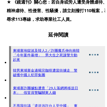
★ 《鏡週刊》關心您：若自身或旁人遭受身體虐待、
精神虐待、性侵害、性騷擾，請立刻撥打110報案，
尋求113專線，求助專業社工人員。
延伸閱讀
柬埔寨地獄波及韓人2／詐團魔爪伸向南韓
「今年案件暴增」 男大生之死讓警方動
起來
韓男柬埔寨金邊喝完咖啡遭當街擄走 警
破獲中國人犯罪集團
柬埔寨詐團據點遭查「29人落網將移送日
本」 假冒員警騙關東人錢
不甩我抗議「遣送涉詐台人至中國」 柬