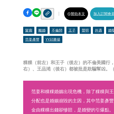
贊助本文
加入訂閱會
髮廊
離婚
不倫戀
王子
聲明
外遇
婚
范姜彥豐
YY邱勝揚
粿粿（前左）和王子（後左）的不倫美國行
右）、王品澔（後右）都被批是欺騙幫凶。（
范姜和粿粿婚姻出現危機，除了粿粿與王
分配也是婚姻崩毀的主因，其中范姜彥豐在
金由粿粿出錢卻慘賠，是婚變的引爆點。