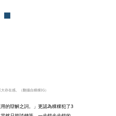
巨大存在感。（翻攝自粿粿IG）
用的辯解之詞。」更認為粿粿犯了3
了當然只能談錢等，一步錯步步錯的