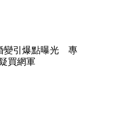
婚變引爆點曝光 專
疑買網軍