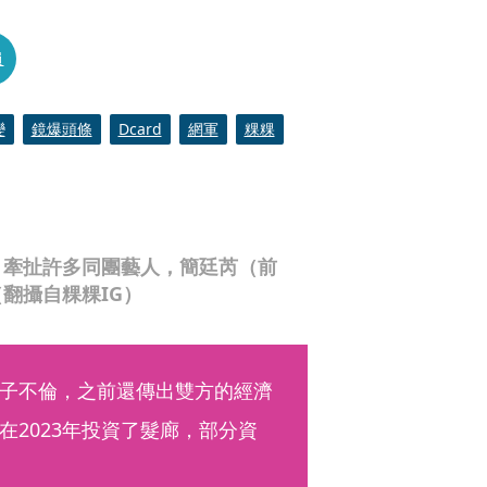
員
變
鏡爆頭條
Dcard
網軍
粿粿
，牽扯許多同團藝人，簡廷芮（前
翻攝自粿粿IG）
子不倫，之前還傳出雙方的經濟
2023年投資了髮廊，部分資