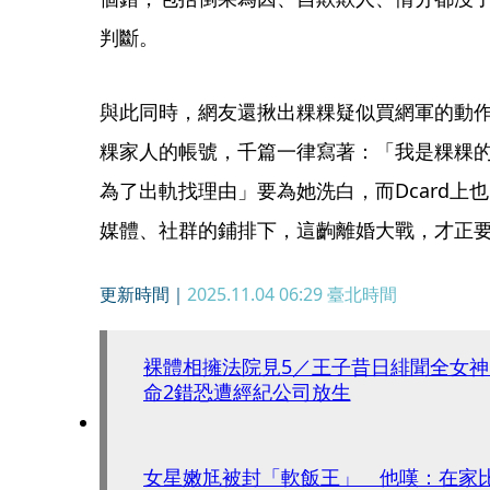
判斷。
與此同時，網友還揪出粿粿疑似買網軍的動
粿家人的帳號，千篇一律寫著：「我是粿粿
為了出軌找理由」要為她洗白，而Dcard上
媒體、社群的鋪排下，這齣離婚大戰，才正
更新時間｜
2025.11.04 06:29
臺北時間
裸體相擁法院見5／王子昔日緋聞全女
命2錯恐遭經紀公司放生
女星嫩尪被封「軟飯王」 他嘆：在家