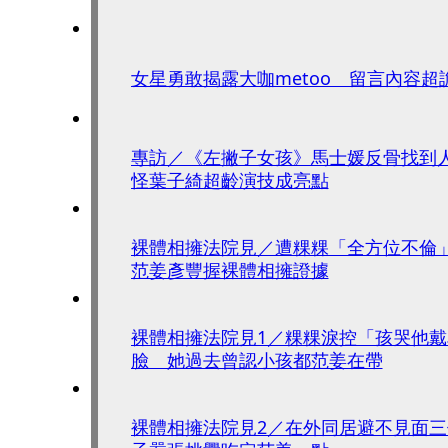
女星勇敢揭露大咖metoo 留言內容
專訪／《左撇子女孩》馬士媛反骨找到
怪葉子綺超齡演技成亮點
裸體相擁法院見／遭粿粿「全方位不
范姜彥豐握裸體相擁證據
裸體相擁法院見1／粿粿淚控「孩哭他
臉 她過去曾認小孩都范姜在帶
裸體相擁法院見2／在外同居避不見面