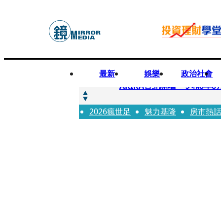
最新
娛樂
政治社會
快訊
AKIRA台北開唱「令和8年8
2026瘋世足
快訊
魅力基隆
房市熱
台灣新冠期間沒疫苗可打？ 
快訊
沉寂12年…鐵肺歌后遇人生