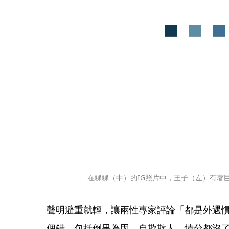
在粿粿（中）的IG照片中，王子（左）有著
聲明避重就輕，讓兩性專家評論「都是外遇慣
個錯，包括倒果為因、自欺欺人、情分都沒