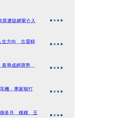
超詭異遭疑網軍介入
人生方向 古靈精
倫」羞辱成媽寶男
戴耳機」專家狠打
三個多月 粿粿、王