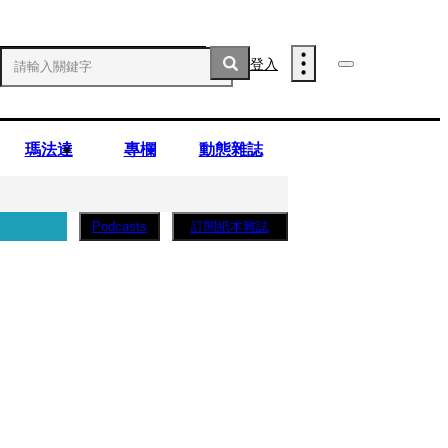
登入
瑪法達
專欄
動態雜誌
訂閱紙本雜誌
Podcasts