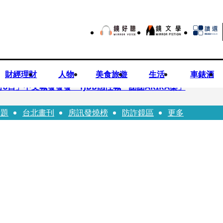
財經理財
人物
美食旅遊
生活
車錶酒
月8日」中文喊發發發 TJBB感性喊「謝謝AKIRA桑」
話題
台北畫刊
房訊發燒榜
防詐鏡區
更多
律師列3款嗆：陳時中唯一擋的叫科興
低谷 「遭親弟賞巴掌、父親出軌自己閨密」辛酸人生曝光