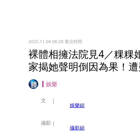
2025.11.04 06:28
臺北時間
裸體相擁法院見4／粿粿
家揭她聲明倒因為果！遭
娛樂
文
娛樂組
攝影
攝影組