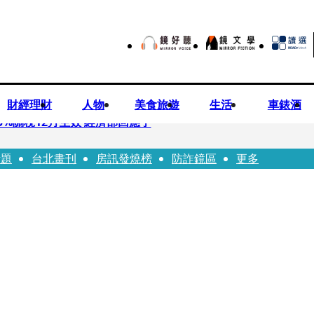
財經理財
人物
美食旅遊
生活
車錶酒
%關稅12月生效 經濟部回應了
話題
台北畫刊
房訊發燒榜
防詐鏡區
更多
 廣末涼子被次子點醒！哽咽吐露：不再偽裝完美
n同框有一腿 彭佳慧聞腋女青年