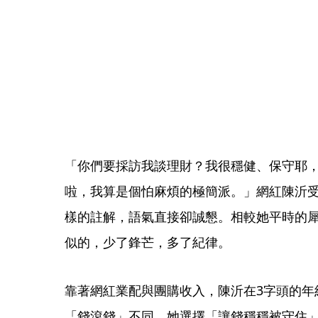
「你們要採訪我談理財？我很穩健、保守耶
啦，我算是個怕麻煩的極簡派。」網紅陳沂
樣的註解，語氣直接卻誠懇。相較她平時的
似的，少了鋒芒，多了紀律。
靠著網紅業配與團購收入，陳沂在3字頭的年
「錢滾錢」不同，她選擇「讓錢穩穩被守住