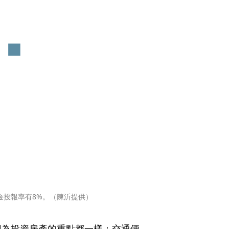
金投報率有8%。（陳沂提供）
因為投資房產的重點都一樣：交通便