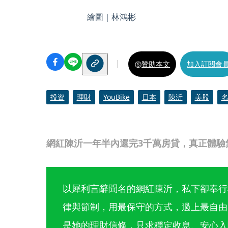
繪圖｜林鴻彬
贊助本文
加入訂閱會
投資
理財
YouBike
日本
陳沂
美股
網紅陳沂一年半內還完3千萬房貸，真正體驗
以犀利言辭聞名的網紅陳沂，私下卻奉行
律與節制，用最保守的方式，過上最自由
是她的理財信條，只求穩定收息、安心入