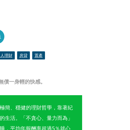
員
名人理財
房貸
置產
無債一身輕的快感。
極簡、穩健的理財哲學，靠著紀
的生活。「不貪心、量力而為」
睡，平均年報酬率超過5％就心