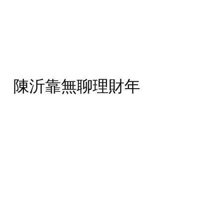
 陳沂靠無聊理財年