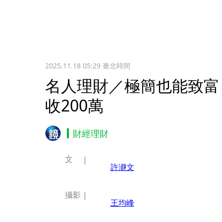
2025.11.18 05:29
臺北時間
名人理財／極簡也能致富
收200萬
財經理財
文
許瀞文
攝影
王均峰