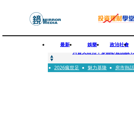
最新
娛樂
政治社會
快訊
川普又出招！多晶矽產品課15
2026瘋世足
快訊
魅力基隆
房市熱
超速肇事停工一年首度受訪
快訊
真相一把抓／蕭敬騰 A-Li