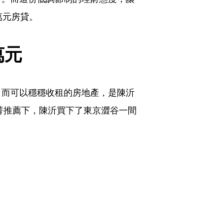
萬元房貸。
萬元
」而可以穩穩收租的房地產，是陳沂
利菁推薦下，陳沂買下了東京澀谷一間