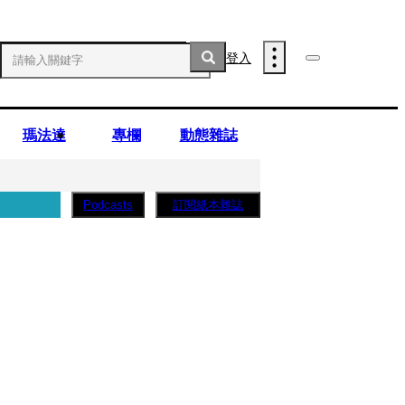
登入
瑪法達
專欄
動態雜誌
訂閱紙本雜誌
Podcasts