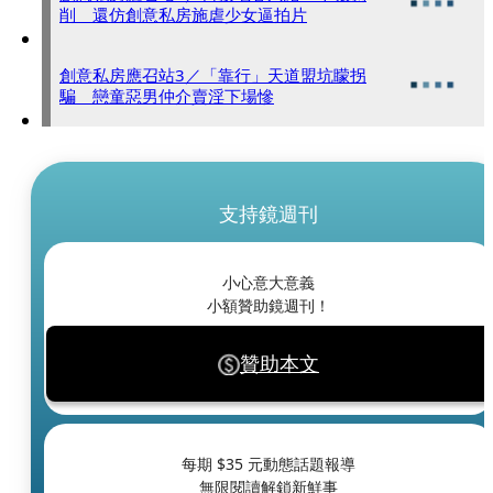
削 還仿創意私房施虐少女逼拍片
創意私房應召站3／「靠行」天道盟坑矇拐
騙 戀童惡男仲介賣淫下場慘
支持鏡週刊
小心意大意義
小額贊助鏡週刊！
贊助本文
每期 $
35
元動態話題報導
無限閱讀解鎖新鮮事