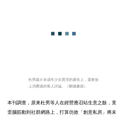
杜男媒介未成年少女賣淫的廣告上，還會放
上消費過的客人評論。（翻攝畫面）
本刊調查，原來杜男等人在經營應召站生意之餘，竟
歪腦筋動到社群網路上，打算仿效「創意私房」將未