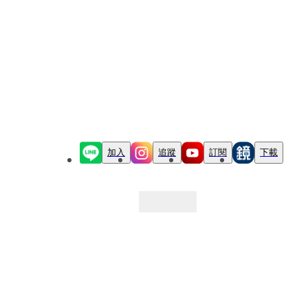
加入
追蹤
訂閱
下載
最新文章