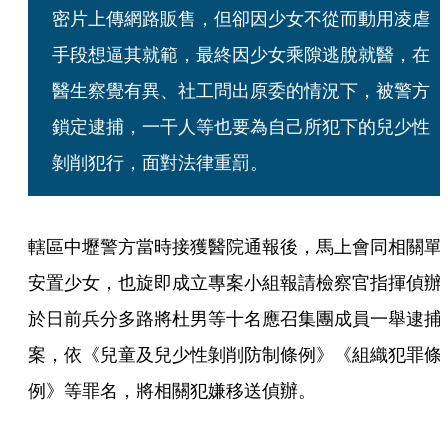
密片上傳網路販售，但卻因少女不從而動用凌虐
手段想逼其就範，最終因少女乘隙逃脫就醫，在
醫生察覺有異、社工問出原委的情況下，被警方
鎖定逮捕，一干人等也要為自己所犯下的兒少性
剝削犯行，面對法律重罰。
轄區中壢警方當時接獲醫院通報後，馬上會同相關單
安置少女，也旋即成立專案小組報請檢察官指揮偵辦
於日前兵分多路將杜男等十名應召集團成員一舉逮捕
案，依《兒童及兒少性剝削防制條例》《組織犯罪條
例》等罪名，將相關犯嫌移送偵辦。