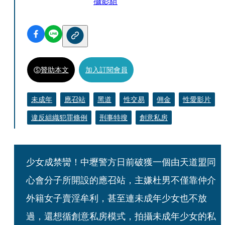
攝影組
贊助本文
加入訂閱會員
未成年
應召站
黑道
性交易
佣金
性愛影片
違反組織犯罪條例
刑事特搜
創意私房
少女成禁臠！中壢警方日前破獲一個由天道盟同
心會分子所開設的應召站，主嫌杜男不僅靠仲介
外籍女子賣淫牟利，甚至連未成年少女也不放
過，還想循創意私房模式，拍攝未成年少女的私