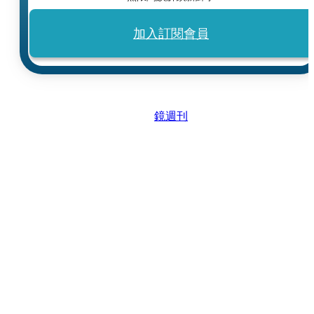
加入訂閱會員
鏡週刊