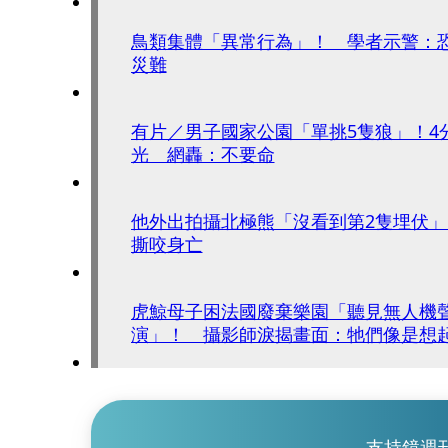
鳥類集體「異常行為」！ 學者示警：
災難
有片／男子國家公園「單挑5隻狼」！4
光 網轟：不要命
他外出拍攝北極熊「沒看到第2隻埋伏
撕咬身亡
虎鯨母子困法國廢棄樂園「聽見無人機
演」！ 攝影師淚揭畫面：牠們像是想
記憶
支持鏡週