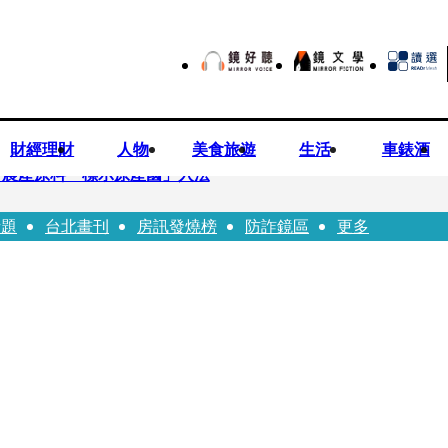
財經理財
人物
美食旅遊
生活
車錶酒
持農產原料「標示原產國」入法
話題
台北畫刊
房訊發燒榜
防詐鏡區
更多
市小吃店把簽名塗掉 沈伯洋：舉雙手贊成
一品牌 唐綺陽1秒帶入星座世界