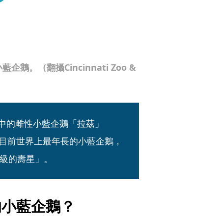
。（翻攝Cincinnati Zoo &
oo）中的雌性小藍企鵝「拉茲」
認是目前世界上最年長的小藍企鵝，
級的壽星」。
的小藍企鵝？