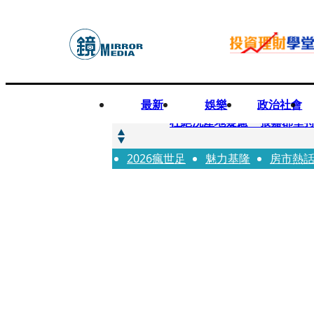
最新
娛樂
政治社會
快訊
杜絕洗產地疑慮 張嘉郡堅
2026瘋世足
快訊
魅力基隆
房市熱
「簽名牆變戰場！」饒河夜
快訊
一起往好命路出發1／占星第