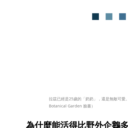
拉茲已經是25歲的「奶奶」，還是無敵可愛。（翻攝Ci
Botanical Garden 臉書）
為什麼能活得比野外企鵝