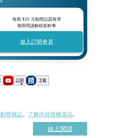
每期 $
35
元動態話題報導
無限閱讀解鎖新鮮事
加入訂閱會員
蹤
訂閱
下載
刊動態雜誌
、
了解內容授權資訊
。
線上閱讀