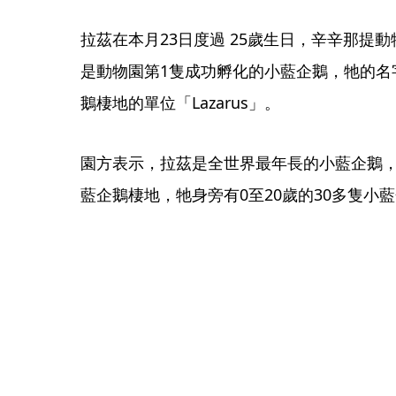
拉茲在本月23日度過 25歲生日，辛辛那提
是動物園第1隻成功孵化的小藍企鵝，牠的名字
鵝棲地的單位「Lazarus」。
園方表示，拉茲是全世界最年長的小藍企鵝，目前仍
藍企鵝棲地，牠身旁有0至20歲的30多隻小