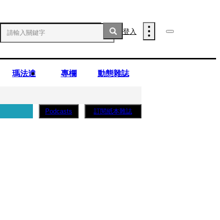
登入
瑪法達
專欄
動態雜誌
訂閱紙本雜誌
Podcasts