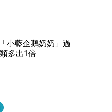
「小藍企鵝奶奶」過
類多出1倍
員