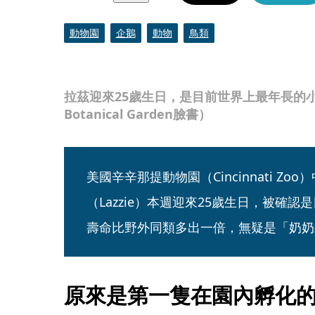
動物園
企鵝
動物
鳥類
拉茲迎來25歲生日，是目前世界上最年長的小藍企鵝
Botanical Garden臉書）
美國辛辛那提動物園（Cincinnati Z
（Lazzie）本週迎來25歲生日，被確
壽命比野外同類多出一倍，無疑是「奶奶
原來是第一隻在園內孵化