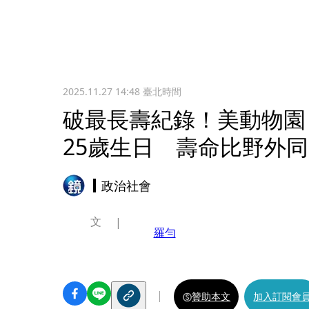
2025.11.27 14:48
臺北時間
破最長壽紀錄！美動物園
25歲生日 壽命比野外同
政治社會
文
羅勻
贊助本文
加入訂閱會