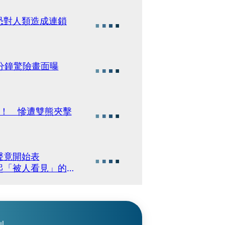
恐對人類造成連鎖
分鐘驚險畫面曝
」！ 慘遭雙熊夾擊
聲竟開始表
起「被人看見」的
刊