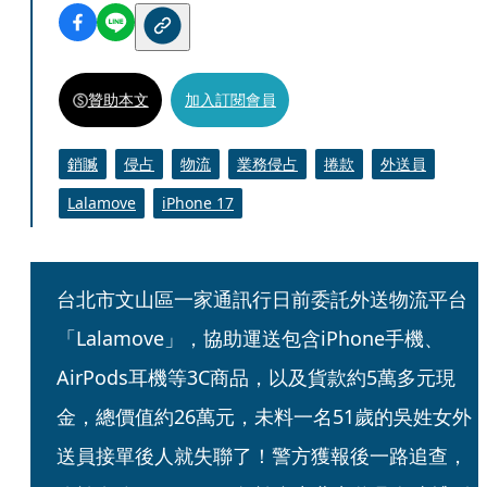
贊助本文
加入訂閱會員
銷贓
侵占
物流
業務侵占
捲款
外送員
Lalamove
iPhone 17
台北市文山區一家通訊行日前委託外送物流平台
「Lalamove」，協助運送包含iPhone手機、
AirPods耳機等3C商品，以及貨款約5萬多元現
金，總價值約26萬元，未料一名51歲的吳姓女外
送員接單後人就失聯了！警方獲報後一路追查，