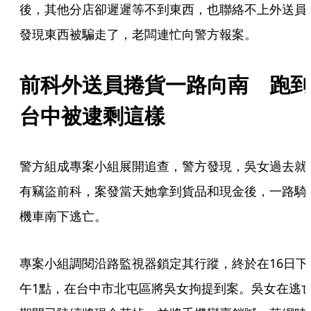
後，其他分店卻遲遲等不到東西，也聯絡不上外送員
發現東西被騙走了，老闆連忙向警方報案。
前科外送員捲貨一路向南　跑到
台中被逮剩這樣
警方組成專案小組展開追查，警方發現，吳女過去就
有竊盜前科，案發當天她拿到貨品和現金後，一路騎
機車南下逃亡。
專案小組調閱沿路監視器鎖定其行蹤，終於在16日下
午1點，在台中市北屯區將吳女拘提到案。吳女在逃