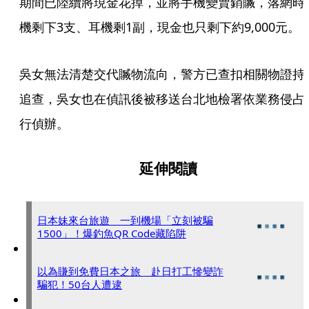
期間已陸續將現金花掉，並將手機變賣銷贓，落網時
機剩下3支、耳機剩1副，現金也只剩下約9,000元。
吳女無法清楚交代贓物流向，警方已查扣相關物證持
追查，吳女也在偵訊後被移送台北地檢署依業務侵占
行偵辦。
延伸閱讀
日本妹來台旅遊 一到機場「立刻被騙
1500」！爆釣魚QR Code藏陷阱
以為賺到免費日本之旅 赴日打工慘變詐
騙犯！50台人遭逮