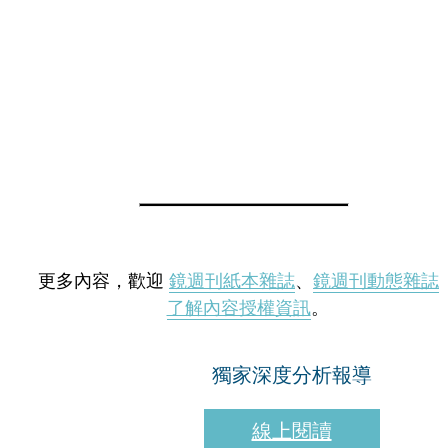
更多內容，歡迎
鏡週刊紙本雜誌
、
鏡週刊動態雜誌
了解內容授權資訊
。
獨家深度分析報導
線上閱讀