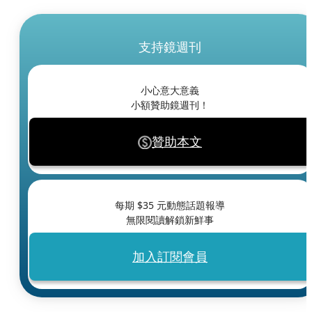
支持鏡週刊
小心意大意義
小額贊助鏡週刊！
贊助本文
每期 $
35
元動態話題報導
無限閱讀解鎖新鮮事
加入訂閱會員