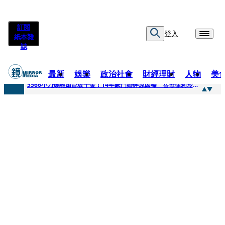
訂閱
登入
紙本雜
誌
最新
娛樂
政治社會
財經理財
人物
美
快訊
5566小刀爆離婚台玻千金！14年豪門婚碎原因曝 岳母徐莉玲風暴意外揭家族祕辛
快訊
徐莉玲喪子劇變／徐莉玲「巨大哀傷足不出戶」 解密長子身世
快訊
醫美偷拍案無影像網紅律師仍喊提告 學者：須具備侵權要件