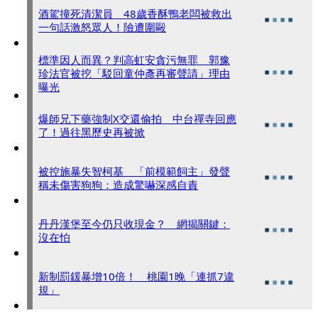
酒駕撞死清潔員 48歲香酥鴨老闆被救出
一句話激怒眾人！險遭圍毆
標準因人而異？判高虹安貪污無罪 郭豫
珍法官被挖「駁回童仲彥再審聲請」理由
曝光
爆師兄下藥強制X交還偷拍 中台禪寺回應
了！過往黑歷史再被掀
被控施暴失智柯基 「前模範飼主」發聲
稱未傷害狗狗：造成驚嚇深感自責
丹丹漢堡至今仍只收現金？ 網揭關鍵：
沒在怕
新制罰鍰暴增10倍！ 桃園1晚「連抓7違
規」