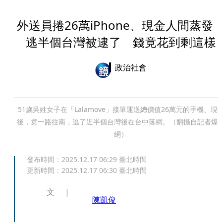
外送員捲26萬iPhone、現金人間蒸發
逃半個台灣被逮了 錢竟花到剩這樣
政治社會
51歲吳姓女子在「Lalamove」接單運送總價值26萬元的手機、現
後，竟一路往南，逃了近半個台灣後在台中落網。（翻攝自記者爆
網）
發布時間：
2025.12.17 06:29
臺北時間
更新時間：
2025.12.17 06:30
臺北時間
文
陳凱俊