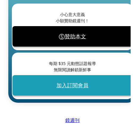
小心意大意義
小額贊助鏡週刊！
贊助本文
每期 $
35
元動態話題報導
無限閱讀解鎖新鮮事
加入訂閱會員
鏡週刊