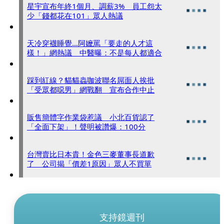
星宇宣布年終1個月、調薪3% 員工怨太
少「錢都花在101」眾人熱議
天冷穿襪睡覺…阿嬤罵「要走的人才這
樣！」網熱議 中醫曝：不是每人都適合
踩到紅線？貓貓蟲咖波聯名屌面人挨批
「受眾都噁男」網戰翻 宣布合作中止
販售簡體字作業袋惹議 小北百貨認了
「全面下架」！聲明被讚爆：100分
台灣賣比日本貴！金色三麥董事長道歉
了 公司揭「價差1原因」眾人不買單
支持鏡週刊