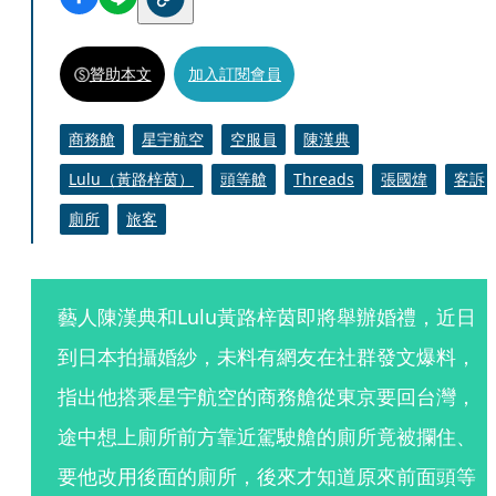
贊助本文
加入訂閱會員
商務艙
星宇航空
空服員
陳漢典
Lulu（黃路梓茵）
頭等艙
Threads
張國煒
客訴
廁所
旅客
藝人陳漢典和Lulu黃路梓茵即將舉辦婚禮，近日
到日本拍攝婚紗，未料有網友在社群發文爆料，
指出他搭乘星宇航空的商務艙從東京要回台灣，
途中想上廁所前方靠近駕駛艙的廁所竟被攔住、
要他改用後面的廁所，後來才知道原來前面頭等