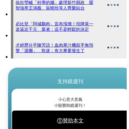
徐欣瑩喊「科學的腦」處理新竹縣政 羅
智強率王鴻薇、翁曉玲等人齊聚站台
必比登「阿城鵝肉」宣布漲價！招牌菜一
道逼近千元 業者：這不是輕鬆的決定
才經歷分手陳芳語！血肉果汁機鼓手無預
警「退團」 歌迷：有大事要發生了
支持鏡週刊
小心意大意義
小額贊助鏡週刊！
贊助本文