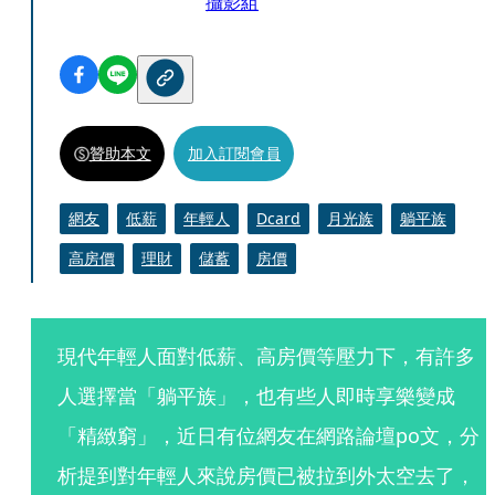
攝影組
贊助本文
加入訂閱會員
網友
低薪
年輕人
Dcard
月光族
躺平族
高房價
理財
儲蓄
房價
現代年輕人面對低薪、高房價等壓力下，有許多
人選擇當「躺平族」，也有些人即時享樂變成
「精緻窮」，近日有位網友在網路論壇po文，分
析提到對年輕人來說房價已被拉到外太空去了，