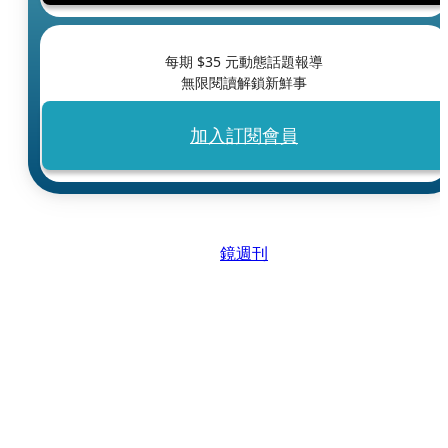
每期 $
35
元動態話題報導
無限閱讀解鎖新鮮事
加入訂閱會員
鏡週刊