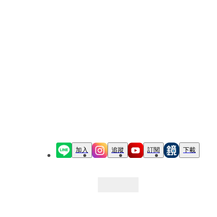
加入
追蹤
訂閱
下載
最新文章