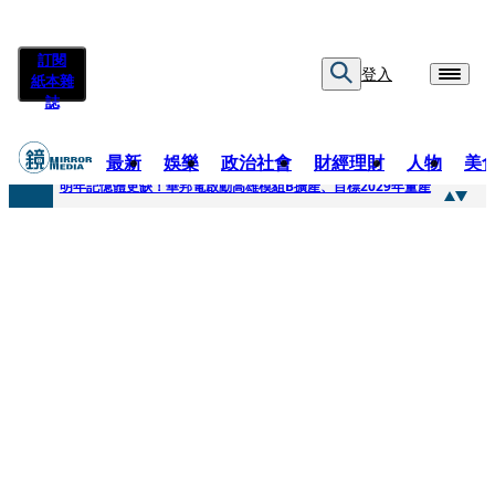
訂閱
登入
紙本雜
誌
最新
娛樂
政治社會
財經理財
人物
美
快訊
明年記憶體更缺！華邦電啟動高雄模組B擴產、目標2029年量產
快訊
5566小刀爆離婚台玻千金！14年豪門婚碎原因曝 岳母徐莉玲風暴意外揭家族祕辛
快訊
白海豚颱風攪局 客家親子劇《燈怪》新北場改期演出