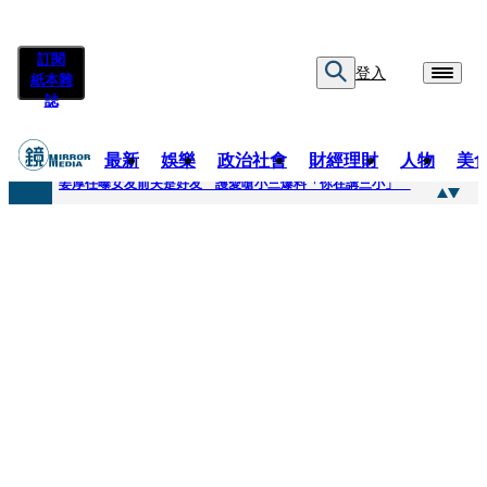
訂閱
登入
紙本雜
誌
最新
娛樂
政治社會
財經理財
人物
美
快訊
姜厚任曝女友前夫是好友 護愛嗆小三爆料「你在講三小」
快訊
劉畊宏將登《披荊斬棘》call周杰倫求救 周董「3字建議」他無奈：這不是健美比賽！
快訊
【台中戰局特輯】何欣純支持度暴增 藍營民調老劇本急救援