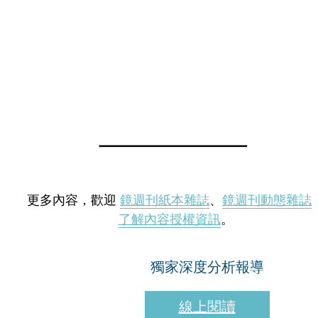
更多內容，歡迎
鏡週刊紙本雜誌
、
鏡週刊動態雜誌
了解內容授權資訊
。
獨家深度分析報導
線上閱讀