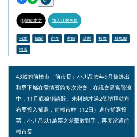
贊助本文
加入訂閱會員
日本
醜聞
市長
賓館
請辭
投票
群馬縣
補選
43歲的前橋市「前市長」小川晶去年9月被爆出
和男下屬在愛情賓館多次密會，在議會逼宮聲浪
中，11月底狼狽請辭。未料她才過2個禮拜就宣
布要投入補選，前橋市昨（12日）進行補選投
票，小川晶以1萬票之差擊敗對手，再度當選前
橋市長。