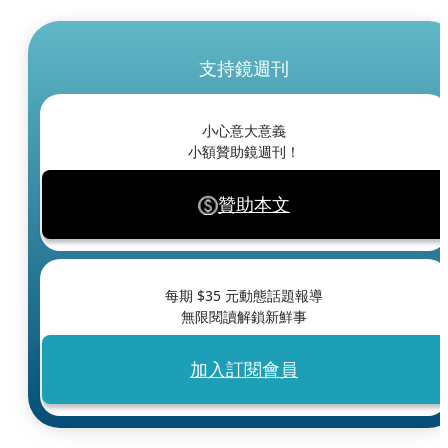
支持鏡週刊
小心意大意義
小額贊助鏡週刊！
贊助本文
每期 $
35
元動態話題報導
無限閱讀解鎖新鮮事
加入訂閱會員