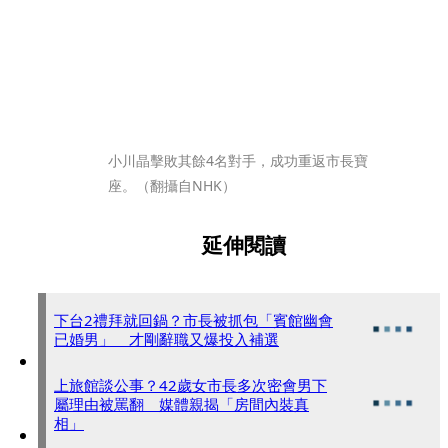
小川晶擊敗其餘4名對手，成功重返市長寶
座。（翻攝自NHK）
延伸閱讀
下台2禮拜就回鍋？市長被抓包「賓館幽會
已婚男」 才剛辭職又爆投入補選
上旅館談公事？42歲女市長多次密會男下
屬理由被罵翻 媒體親揭「房間內裝真
相」