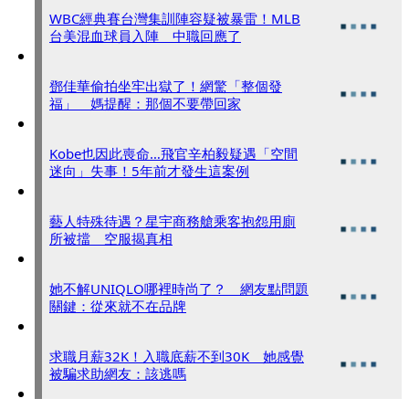
WBC經典賽台灣集訓陣容疑被暴雷！MLB
台美混血球員入陣 中職回應了
鄧佳華偷拍坐牢出獄了！網驚「整個發
福」 媽提醒：那個不要帶回家
Kobe也因此喪命…飛官辛柏毅疑遇「空間
迷向」失事！5年前才發生這案例
藝人特殊待遇？星宇商務艙乘客抱怨用廁
所被擋 空服揭真相
她不解UNIQLO哪裡時尚了？ 網友點問題
關鍵：從來就不在品牌
求職月薪32K！入職底薪不到30K 她感覺
被騙求助網友：該逃嗎