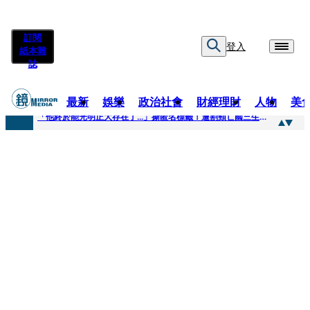
訂閱
登入
紙本雜
誌
最新
娛樂
政治社會
財經理財
人物
美
快訊
「他終於能光明正大存在了...」撕匿名標籤！遭割頸亡國三生「楊承勳」真名解禁 乾妹法庭抗辯引眾怒
快訊
12歲女兒天天幫化妝 孫儷有個專屬化妝師還讚媽媽底子好
快訊
相機忘在澎湖民宿被誤當垃圾丟！百萬YTR衝掩埋場直播「開挖50噸垃圾山」 怕私人片外流...