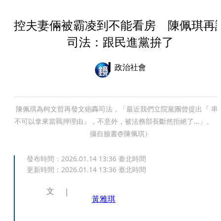
控夫妻倆被霸凌到不能看房 陳佩琪再
司法：跟民進黨拚了
政治社會
陳佩琪為柯文哲再發文砲轟司法，「最近我們立院黨團曾提出『 串
不可以拿來當羈押理由』，不意外，被法務部長斷然拒絕了…」。（
攝自臉書@陳佩琪）
發布時間：
2026.01.14 13:36
臺北時間
更新時間：
2026.01.14 13:36
臺北時間
文
黃雅琪