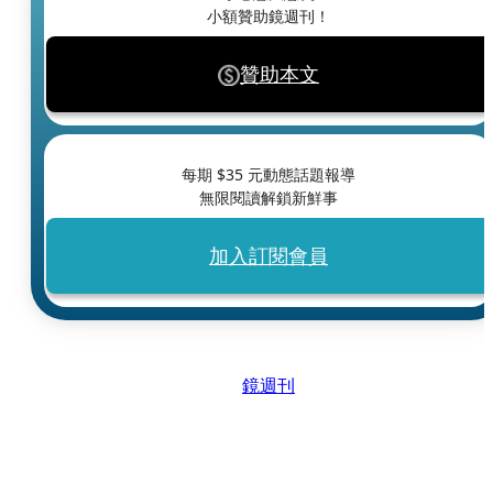
小額贊助鏡週刊！
贊助本文
每期 $
35
元動態話題報導
無限閱讀解鎖新鮮事
加入訂閱會員
鏡週刊