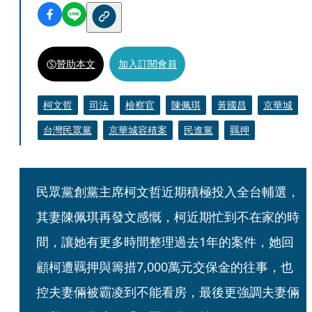
贊助本文
加入訂閱會員
柯文哲
司法
檢察官
陳佩琪
黃國昌
京華城
台灣民眾黨
京華城容積案
民進黨
羈押
民眾黨創黨主席柯文哲近期積極投入全台輔選，
其妻陳佩琪再發文感慨，柯近期忙到不在家的時
間，讓她有更多時間整理過去1年的案件，她回
顧柯遭羈押與籌措7,000萬元交保金的往事，也
控夫妻倆被霸凌到不能看房，最後更強調夫妻倆