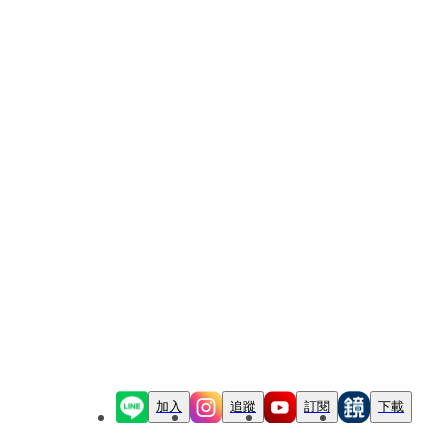
加入
追蹤
訂閱
下載