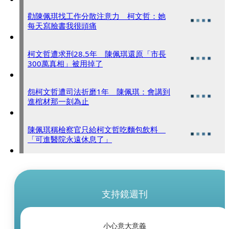
勸陳佩琪找工作分散注意力 柯文哲：她
每天寫臉書我很頭痛
柯文哲遭求刑28.5年 陳佩琪還原「市長
300萬真相」被用掉了
怨柯文哲遭司法折磨1年 陳佩琪：會講到
進棺材那一刻為止
陳佩琪稱檢察官只給柯文哲吃麵包飲料
「可進醫院永遠休息了」
支持鏡週刊
小心意大意義