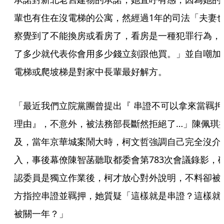
輩也有住在沒電梯的公寓，然經過1年的司法「夫妻
察覺到了不能換房或看房了，看房是一種犯罪行為，
了多少就代表你會用多少錢立刻跟他買。」並自嘲加
電梯或爬坡梯是對家中長輩最好解方。
「最近我們立院黨團曾提出『 串證不可以拿來當羈押
理由』，不意外，被法務部長斷然拒絕了…」陳佩琪
及，當年京華城案鬧大時，柯文哲強調自己完全沒介
入，事後幕僚陳智菡聽取都委會第783次會議錄影，
認委員是獨立作業後，柯才放心對外說明，不料卻被
方指控串證並羈押，她質疑「這樣就是串證？這樣就
被關一年？」