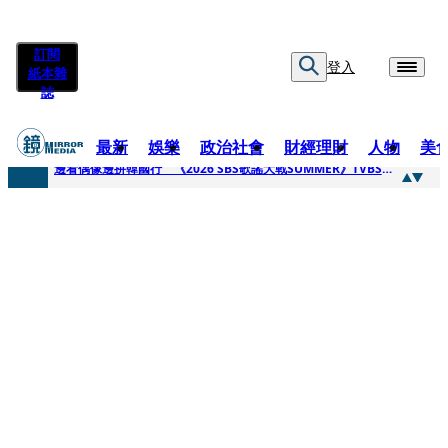
訂閱
登入
紙本雜
誌
最新
娛樂
政治社會
財經理財
人物
美
快訊
邊看偶像邊拚韓國行 《2026 SBS歌謠大戰SUMMER》TVBS直播祭追星福利
快訊
代誌大條火急跳船？ 宏碁派任李文詳接掌兆基屋管2天就喊撤出！
快訊
一句「請回去坐好」 特教生持斷掃把戳女代課老師眼睛大失血近失明