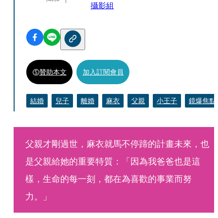
攝影組
贊助本文
加入訂閱會員
結婚
兒子
離婚
麻衣
父親
小王子
鏡爆焦點
父親才剛過世，麻衣就馬不停蹄的計畫未來，也
是父親給她的重要特質：「因為我爸爸也是這
樣，生命的每一刻，都在為喜歡的事業而努
力。」