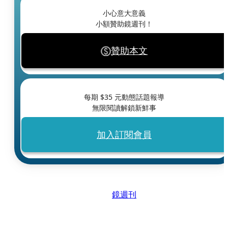
小心意大意義
小額贊助鏡週刊！
贊助本文
每期 $
35
元動態話題報導
無限閱讀解鎖新鮮事
加入訂閱會員
鏡週刊