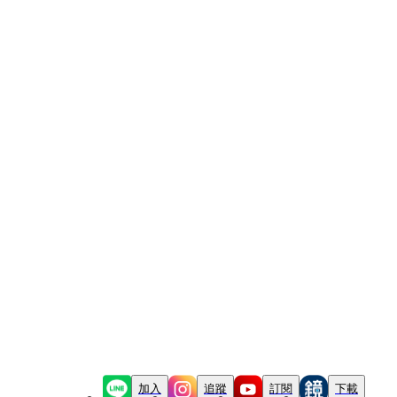
加入
追蹤
訂閱
下載