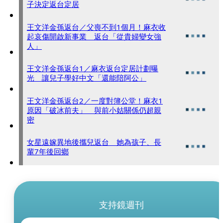
子決定返台定居
王文洋金孫返台／父喪不到1個月！麻衣收
起哀傷開啟新事業 返台「從貴婦變女強
人」
王文洋金孫返台1／麻衣返台定居計劃曝
光 讓兒子學好中文「還能陪阿公」
王文洋金孫返台2／一度對簿公堂！麻衣1
原因「破冰前夫」 與前小姑關係仍超親
密
女星遠嫁異地後攜兒返台 她為孩子、長
輩7年後回鄉
支持鏡週刊