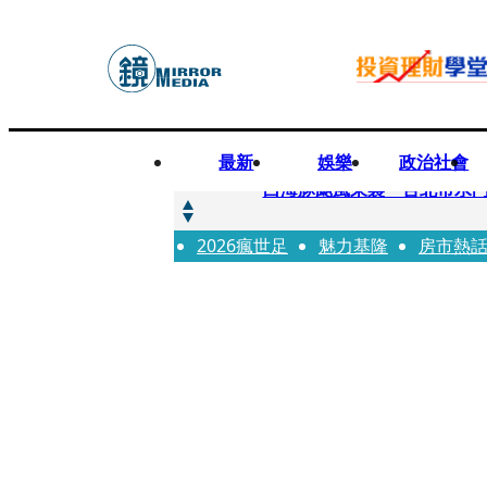
最新
娛樂
政治社會
快訊
白海豚颱風來襲 台北市水門
2026瘋世足
快訊
魅力基隆
房市熱
AKIRA台北唱到一半突收兒
快訊
獨家／TWICE Mina一進