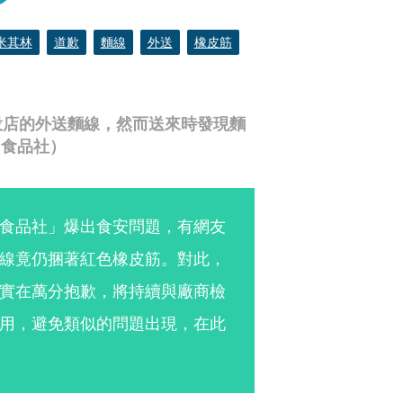
米其林
道歉
麵線
外送
橡皮筋
投店的外送麵線，然而送來時發現麵
月食品社）
食品社」爆出食安問題，有網友
線竟仍捆著紅色橡皮筋。對此，
實在萬分抱歉，將持續與廠商檢
用，避免類似的問題出現，在此