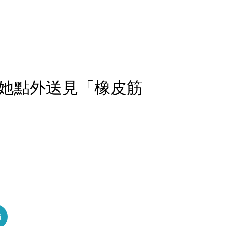
她點外送見「橡皮筋
員