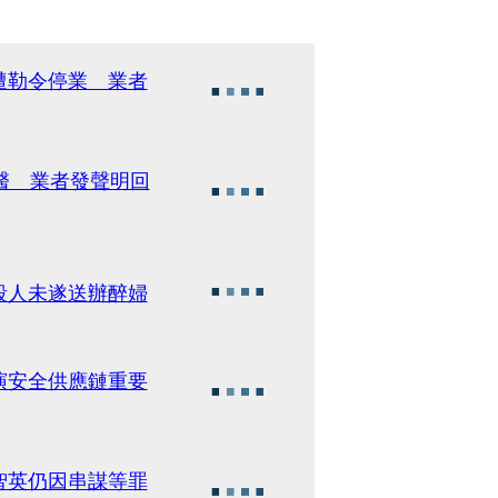
遭勒令停業 業者
醫 業者發聲明回
殺人未遂送辦醉婦
演安全供應鏈重要
智英仍因串謀等罪