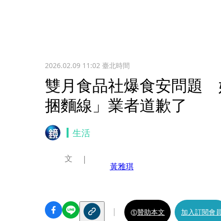
2026.02.09 11:02
臺北時間
雙月食品社爆食安問題 
捆麵線」業者道歉了
生活
文
黃雅琪
贊助本文
加入訂閱會