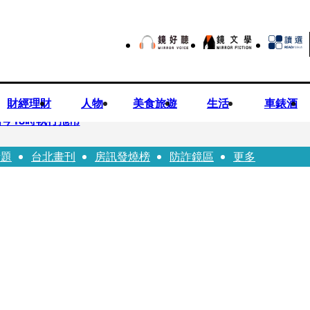
財經理財
人物
美食旅遊
生活
車錶酒
今18時執行拖吊
話題
台北畫刊
房訊發燒榜
防詐鏡區
更多
子告白「爸爸I LOVE YOU」 驚喜林志玲同步曝光父親節「披
華山「天空秒變臉」！ONCE狂風暴雨死守 畫面曝光2.5萬人笑翻