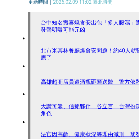
更新時間｜
2026.02.09 11:02
臺北時間
台中知名壽喜燒食安出包「多人腹瀉」
發聲明曝可能元凶
北市米其林餐廳爆食安問題！約40人就
應了
高雄超商店員遭酒瓶砸頭送醫 警方依
大讚可靠、信賴夥伴 谷立言：台灣扮
角色
法官因高齡、健康狀況等理由減刑 黎