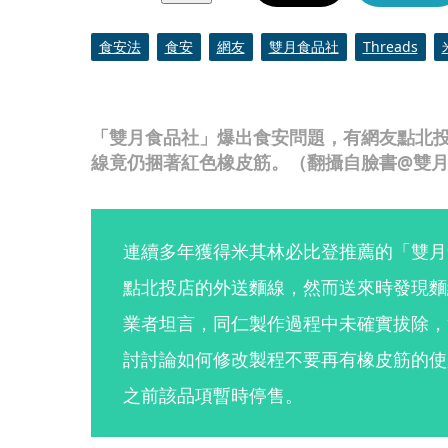
食安法
食安
網友
雙月食品社
Threads
「雙月食品社」爆出食安問題，有網友點北
線竟仍捆著紅色橡皮筋。（翻攝自臉書@雙
連續多年獲得米其林必比登推薦的「雙月
點北投店的外送麵線，然而送來時發現麵
業者坦言，同仁製作過程中未確實拔除，
討討論如何修改製程不要再有橡皮筋的使
之前該品項暫時停售。