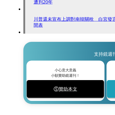
遭判20年
川普還未宣布上調對南韓關稅 白宮發
間表
支持鏡週
小心意大意義
小額贊助鏡週刊！
贊助本文