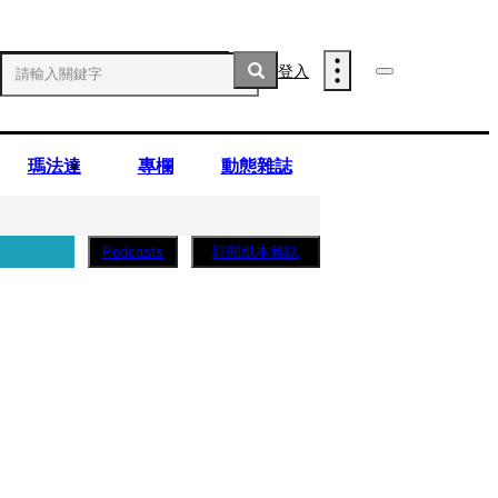
登入
瑪法達
專欄
動態雜誌
訂閱紙本雜誌
Podcasts
薩蛋糕」