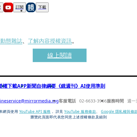
蹤
訂閱
下載
刊動態雜誌
、
了解內容授權資訊
。
線上閱讀
授權
下載APP
新聞自律綱要
《鏡週刊》AI使用準則
ineservice@mirrormedia.mg
客服電話
02-6633-3966
服務時間
週一
本網頁使用
YouTube API 服務
， 詳見
YouTube 服務條款
、
Google 隱私權與條
瀏覽此頁面即代表您同意上述授權條款及細則