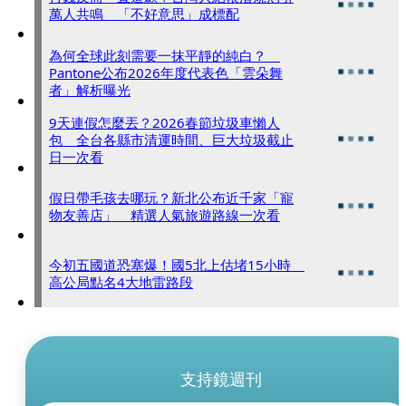
萬人共鳴 「不好意思」成標配
為何全球此刻需要一抹平靜的純白？
Pantone公布2026年度代表色「雲朵舞
者」解析曝光
9天連假怎麼丟？2026春節垃圾車懶人
包 全台各縣市清運時間、巨大垃圾截止
日一次看
假日帶毛孩去哪玩？新北公布近千家「寵
物友善店」 精選人氣旅遊路線一次看
今初五國道恐塞爆！國5北上估堵15小時
高公局點名4大地雷路段
支持鏡週刊