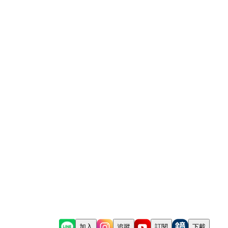
加入
追蹤
訂閱
下載