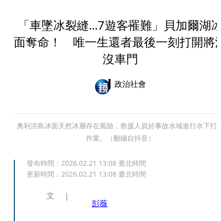
「車墜冰裂縫...7遊客罹難」貝加爾湖
面奪命！ 唯一生還者最後一刻打開將
沒車門
政治社會
奧利洪島冰面天然冰層存在風險，救援人員於事故水域進行水下打
作業。（翻攝自抖音）
發布時間：
2026.02.21 13:08
臺北時間
更新時間：
2026.02.21 13:08
臺北時間
文
彭薇