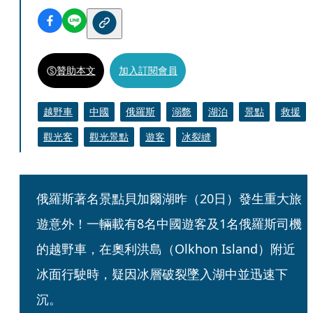
贊助本文
加入訂閱會員
越野車
中國
俄羅斯
溺斃
湖泊
景點
救援
觀光客
觀光景點
遊客
冰裂縫
俄羅斯著名景點貝加爾湖昨（20日）發生重大旅
遊意外！一輛載有8名中國遊客及1名俄羅斯司機
的越野車，在奧利洪島（Olkhon Island）附近
冰面行駛時，疑因冰層破裂墜入湖中並迅速下
沉。