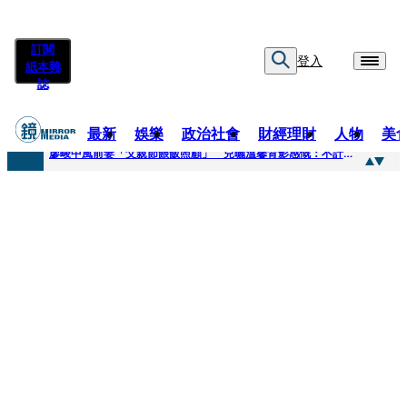
訂閱
登入
紙本雜
誌
最新
娛樂
政治社會
財經理財
人物
美
快訊
廖峻中風前妻「父親節餵飯照顧」 兒曬溫馨背影感慨：不計前嫌的真愛
快訊
封面故事／商場恩怨 曖昧多女 姦情被人夫發現 鎢業大亨恐因情仇遭虐殺
快訊
封面故事／飛行履歷助太空產業生態系成形 衛星火箭供應鏈台廠名單曝光