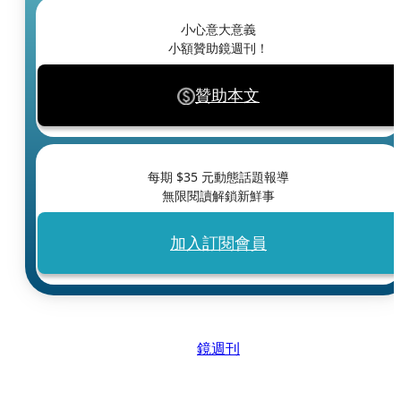
小心意大意義
小額贊助鏡週刊！
贊助本文
每期 $
35
元動態話題報導
無限閱讀解鎖新鮮事
加入訂閱會員
鏡週刊