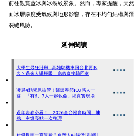
前往觀賞藍冰與冰裂紋景象。然而，專家提醒，天然
面冰層厚度受氣候與地形影響，存在不均勻結構與潛
裂縫風險。
延伸閱讀
大學生最狂壯舉...高雄騎機車回台北要多
久？過來人曝極限 寒假直接騎回家
凌晨4點緊急插管！醫談春節ICU感人一
幕 「有6、7人一起救命」揭真實現場
過年走春必看！ 2026全台燈會時間、地
點、主燈亮點一次整理
付錢反而一直道歉？台灣人結帳潛規則引