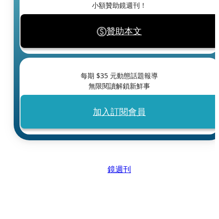
小額贊助鏡週刊！
贊助本文
每期 $
35
元動態話題報導
無限閱讀解鎖新鮮事
加入訂閱會員
鏡週刊