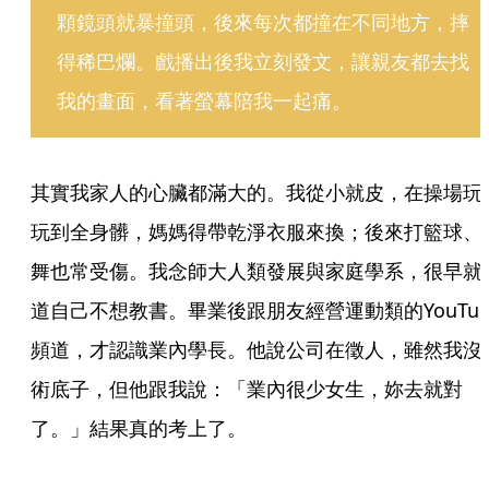
顆鏡頭就暴撞頭，後來每次都撞在不同地方，摔
得稀巴爛。戲播出後我立刻發文，讓親友都去找
我的畫面，看著螢幕陪我一起痛。
其實我家人的心臟都滿大的。我從小就皮，在操場玩
玩到全身髒，媽媽得帶乾淨衣服來換；後來打籃球、
舞也常受傷。我念師大人類發展與家庭學系，很早就
道自己不想教書。畢業後跟朋友經營運動類的YouTub
頻道，才認識業內學長。他說公司在徵人，雖然我沒
術底子，但他跟我說：「業內很少女生，妳去就對
了。」結果真的考上了。