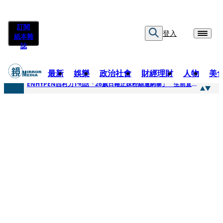
訂閱
登入
紙本雜
誌
最新
娛樂
政治社會
財經理財
人物
美
快訊
ENHYPEN西村力1句話「26歲日籍正妹粉絲遭網暴」 生前直播震撼畫面全網瘋傳！警方證實死訊
快訊
捨量保價奏效！華邦電DRAM價翻倍 五成產能已綁長約
快訊
台糖遭羅織入罪 黃智賢批掩護中聯政客、政黨「台灣之恥」