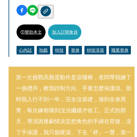
贊助本文
加入訂閱會員
心內話
拍戲
特技
替身
特技演員
職業替身
第一次挑戰高難度動作是滾樓梯，老闆帶我練了
一個禮拜，教我控制方向、手要怎麼保護頭。那
時我入行不到一年，完全沒基礎，撞到全身黑
青，每次練都痛到沒法繼續才收工。正式拍那
天，導演因應劇情決定把角色的手綁在背後，沒
了手保護，我只能硬滾。下去「砰」一聲，第一