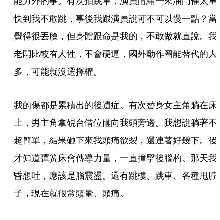
能力外的事。有次拍跳車，演員情緒一來油門催太重
快到我不敢跳，事後我跟演員說可不可以慢一點？當
覺得很丟臉，但身體跟命是我的，不敢做就直說。我
老闆比較有人性，不會硬逼，國外動作圈能替代的人
多，可能就沒選擇權。
我的傷都是累積出的後遺症。有次替身女主角躺在床
上，男主角拿硯台借位砸向我頭旁邊。我想說躺著不
超簡單，結果砸下來我頭痛欲裂，還連著好幾下。後
才知道彈簧床會傳導力量，一直撞擊後腦杓。那天我
昏想吐，應該是腦震盪。還有跳樓、跳車、各種甩脖
子，現在就很常頭暈、頭痛。