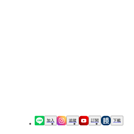
加入
追蹤
訂閱
下載