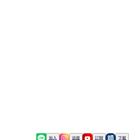
加入
追蹤
訂閱
下載