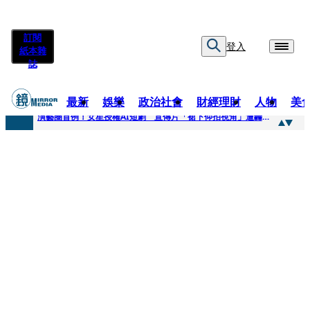
訂閱
登入
紙本雜
誌
最新
娛樂
政治社會
財經理財
人物
美
快訊
演藝圈首例！女星授權AI短劇 宣傳片「裙下仰拍視角」遭轟擦邊：自降身價
快訊
全球提升電氣化 台達電鄭平看好微電網推一站式方案
快訊
《魷魚遊戲》美版傳喊卡 現象級神劇難續宇宙