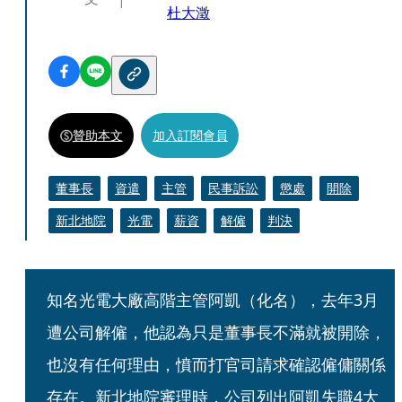
杜大澂
贊助本文
加入訂閱會員
董事長
資遣
主管
民事訴訟
懲處
開除
新北地院
光電
薪資
解僱
判決
知名光電大廠高階主管阿凱（化名），去年3月
遭公司解僱，他認為只是董事長不滿就被開除，
也沒有任何理由，憤而打官司請求確認僱傭關係
存在。新北地院審理時，公司列出阿凱失職4大