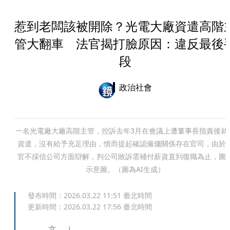
惹到老闆該被開除？光電大廠資遣高階
管大翻車 法官揭打臉原因：違反最後
段
政治社會
一名光電廠大廠高階主管，控訴去年3月在會議上遭董事長指責後就
資遣，沒有給予充足理由，憤而提起確認僱傭關係存在官司，由於
官不採信公司方面辯解，判公司敗訴需補付薪資直到復職為止，圖
示意圖。（圖為AI生成）
發布時間：
2026.03.22 11:51
臺北時間
更新時間：
2026.03.22 17:56
臺北時間
文