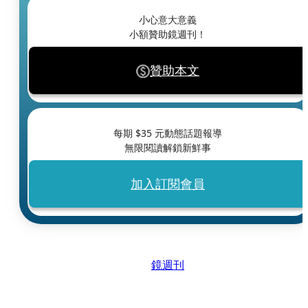
小心意大意義
小額贊助鏡週刊！
贊助本文
每期 $
35
元動態話題報導
無限閱讀解鎖新鮮事
加入訂閱會員
鏡週刊