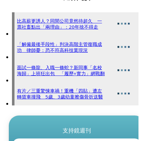
比高薪更誘人？同間公司竟然待超久 一
票社畜點出「兩理由」：20年捨不得走
「解僱最後手段性」判決高階主管復職成
功 律師憂：恐不符高科技業現況
面試一條龍、入職一條蛇？新同事「名校
海歸」上班狂出包 「履歷=實力」網戰翻
有片／三重驚悚車禍！重機「四貼」遭左
轉貨車撞飛 5歲、3歲幼童擦傷骨折送醫
支持鏡週刊