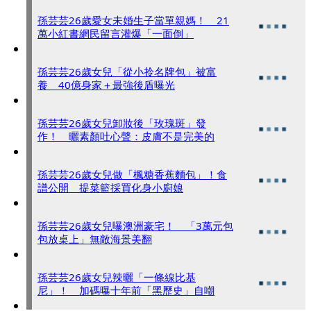
孫芸芸26歲愛女未婚生子當單親媽！ 21
萬小紅書網民留言灌爆「一面倒」
孫芸芸26歲女兒「從小拎名牌包」被富
養 40億身家＋最強後盾曝光
孫芸芸26歲女兒卸妝後「玫瑰斑」發
作！ 曬素顏吐心聲：皮膚不是完美的
孫芸芸26歲女兒做「楓糖香蕉麵包」！食
譜公開 提菜籃採買化身小廚娘
孫芸芸26歲女兒曝澳洲豪宅！ 「3萬元包
包放桌上」無敵海景美翻
孫芸芸26歲女兒辣曬「一條線比基
尼」！ 加碼曝十年前「黑歷史」自嘲