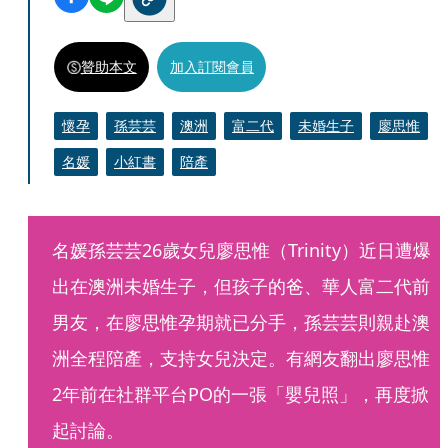
贊助本文
加入訂閱會員
懷孕
孫芸芸
澳洲
富二代
未婚生子
廖思惟
名媛
小紅書
陪產
名媛孫芸芸26歲女兒廖思惟（Trinity）近日遭爆
出在澳洲未婚生子，但孩子的爸、華人富二代前
男友，在廖思惟孕期就已分手，孫芸芸則親赴澳
洲全程陪產，支持女兒決定。有網友翻出廖思惟
2年前在社群平台PO的一張「嬰兒照」，再度掀
起討論。