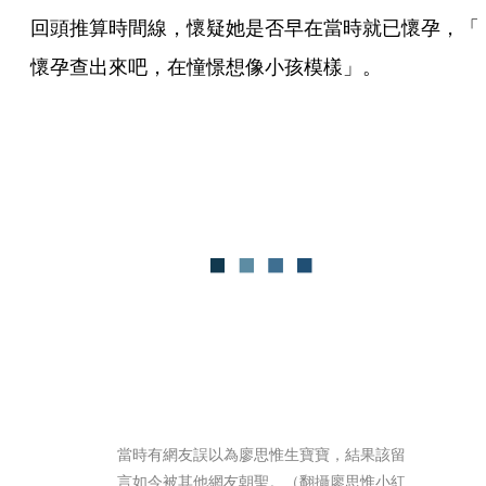
回頭推算時間線，懷疑她是否早在當時就已懷孕，「
懷孕查出來吧，在憧憬想像小孩模樣」。
當時有網友誤以為廖思惟生寶寶，結果該留
言如今被其他網友朝聖。（翻攝廖思惟小紅