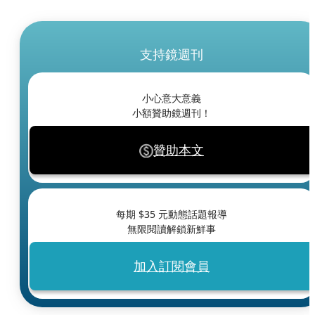
支持鏡週刊
小心意大意義
小額贊助鏡週刊！
贊助本文
每期 $
35
元動態話題報導
無限閱讀解鎖新鮮事
加入訂閱會員