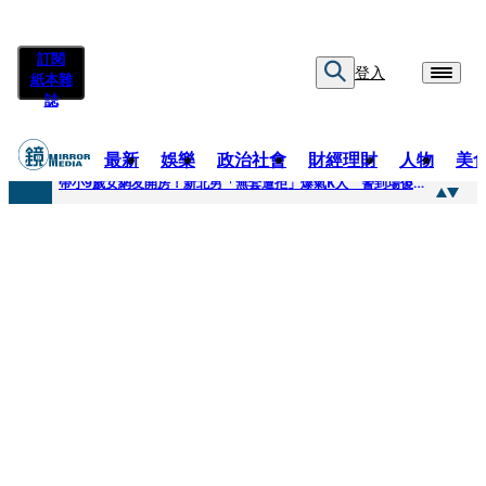
訂閱
登入
紙本雜
誌
最新
娛樂
政治社會
財經理財
人物
美
快訊
帶小9歲女網友開房！新北男「無套遭拒」爆氣K人 警到場傻眼搜到手銬、改造槍
快訊
natori再訪台北人氣爆棚 〈Overdose〉一響全場尖叫「I Love You Taipei」
快訊
42歲情色片女星宣布閃嫁「前職棒投手」！ 她甜讚老公「投球速度快」：擄獲我的心