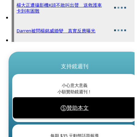
楊大正遭攝影機K頭不敢叫出聲 送救護車
卡到有困難
Darren被問楊銘威婚變 真實反應曝光
支持鏡週刊
小心意大意義
小額贊助鏡週刊！
贊助本文
每期 $
35
元動態話題報導