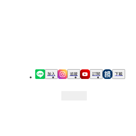
加入
追蹤
訂閱
下載
最新文章