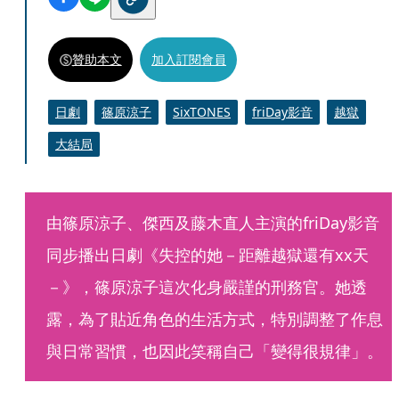
贊助本文
加入訂閱會員
日劇
篠原涼子
SixTONES
friDay影音
越獄
大結局
由篠原涼子、傑西及藤木直人主演的friDay影音
同步播出日劇《失控的她－距離越獄還有xx天
－》，篠原涼子這次化身嚴謹的刑務官。她透
露，為了貼近角色的生活方式，特別調整了作息
與日常習慣，也因此笑稱自己「變得很規律」。