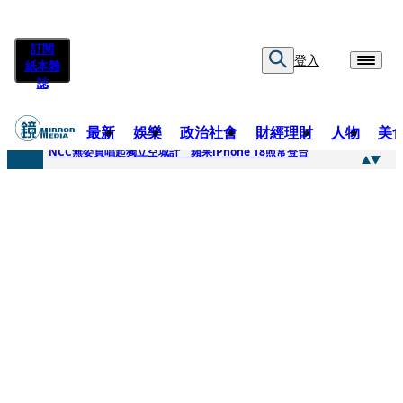
訂閱
登入
紙本雜
誌
最新
娛樂
政治社會
財經理財
人物
美
快訊
NCC無委員唱起獨立空城計 蘋果iPhone 18照常登台
快訊
六強片齊聚桃影 小薰《祖先鬼》回桃影娘家 《長安的荔枝》桃影加映一票難求
快訊
8年磨一劍 陳法拉自編自導《Bloodline》進軍多倫多 柯林法洛姊弟相挺