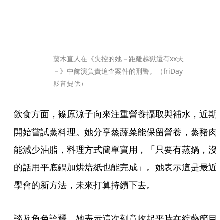
藤木直人在《失控的她－距離越獄還有xx天
－》中飾演負責追查案件的刑警。（friDay
影音提供）
飲食方面，篠原涼子向來注重營養攝取與補水，近期
開始嘗試蒸料理。她分享蒸蔬菜能保留營養，蒸豬肉
能減少油脂，料理方式簡單實用，「只要有蒸鍋，沒
的話用平底鍋加烘焙紙也能完成」。她表示這是最近
學會的新方法，未來打算持續下去。
談及角色詮釋，她表示這次刻意收起平時在綜藝節目