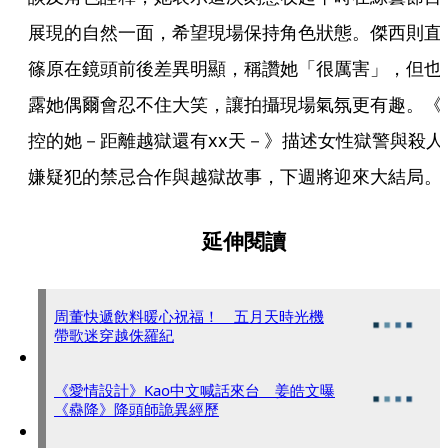
展現的自然一面，希望現場保持角色狀態。傑西則直
篠原在鏡頭前後差異明顯，稱讚她「很厲害」，但也
露她偶爾會忍不住大笑，讓拍攝現場氣氛更有趣。《
控的她－距離越獄還有xx天－》描述女性獄警與殺人
嫌疑犯的禁忌合作與越獄故事，下週將迎來大結局。
延伸閱讀
周董快遞飲料暖心祝福！ 五月天時光機
帶歌迷穿越侏羅紀
《愛情設計》Kao中文喊話來台 姜皓文曝
《蠱降》降頭師詭異經歷