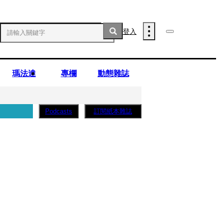
登入
瑪法達
專欄
動態雜誌
訂閱紙本雜誌
Podcasts
子