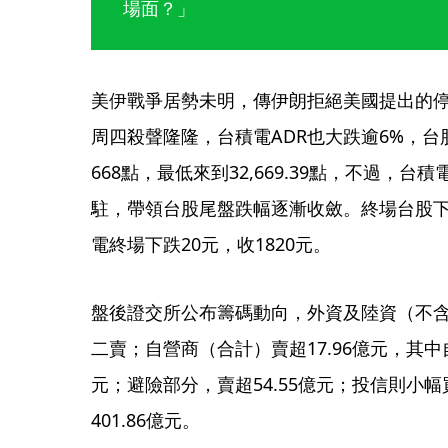
場面？」
美伊戰爭居勢未明，傳伊朗拒絕美國提出的
周四殺聲隆隆，台積電ADR也大跌逾6%，
668點，最低來到32,669.39點，不過，台積
駐，帶領台股尾盤跌幅逐漸收斂。終場台股下跌22
電終場下跌20元，收1820元。
盤後證交所公布籌碼動向，外資及陸資（不含外
二賣；自營商（合計）賣超17.96億元，其中
元；避險部分，賣超54.55億元；投信則小幅
401.86億元。