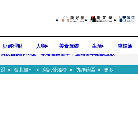
財經理財
人物
美食旅遊
生活
車錶酒
買疫苗挨詐10億 賴瑞隆轟翻車：應為當年錯誤道歉
話題
台北畫刊
房訊發燒榜
防詐鏡區
更多
苗被騙10億沒報案遭炎上 基金會緊急說明
「白衣燦笑照」背後故事洋蔥超大顆... 70歲媽媽打破禁忌送愛