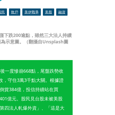
股民
散戶
美伊戰爭
美股
融資
僅下跌200逾點，雖然三大法人持續
示意圖。（翻攝自Unsplash圖
後一度慘崩668點，尾盤跌勢收
作收，守住3萬3千點大關。根據證
倒貨384億，投信持續站在買
401億元。股民見台股未被美股
第四法人軋爆外資」、「這是大