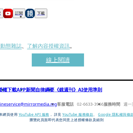
蹤
訂閱
下載
刊動態雜誌
、
了解內容授權資訊
。
線上閱讀
授權
下載APP
新聞自律綱要
《鏡週刊》AI使用準則
ineservice@mirrormedia.mg
客服電話
02-6633-3966
服務時間
週一
本網頁使用
YouTube API 服務
， 詳見
YouTube 服務條款
、
Google 隱私權與條
瀏覽此頁面即代表您同意上述授權條款及細則