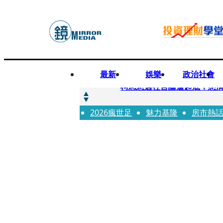
最新
娛樂
政治社會
快訊
柯志恩過往言論遭起底！慈濟
2026瘋世足
快訊
魅力基隆
房市熱
善款不是私房錢！慈濟採購疫
快訊
王凱靈堂遺照曝！選用3年前