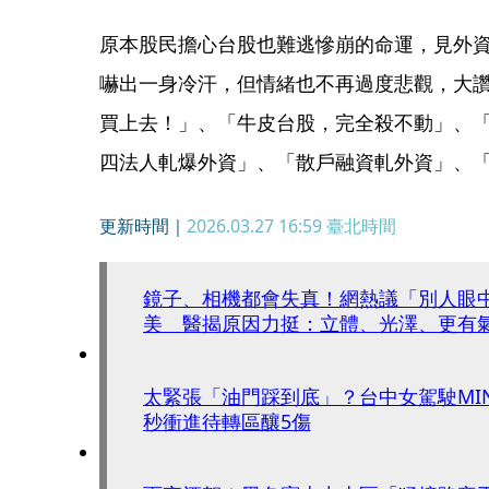
原本股民擔心台股也難逃慘崩的命運，見外
嚇出一身冷汗，但情緒也不再過度悲觀，大
買上去！」、「牛皮台股，完全殺不動」、
四法人軋爆外資」、「散戶融資軋外資」、
更新時間｜
2026.03.27 16:59
臺北時間
鏡子、相機都會失真！網熱議「別人眼
美 醫揭原因力挺：立體、光澤、更有
太緊張「油門踩到底」？台中女駕駛MI
秒衝進待轉區釀5傷