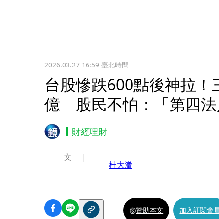
2026.03.27 16:59
臺北時間
台股慘跌600點後神拉！
億 股民不怕：「第四法
財經理財
文
杜大澂
贊助本文
加入訂閱會