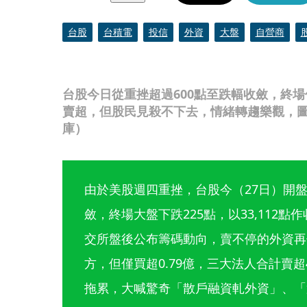
台股
台積電
投信
外資
大盤
自營商
台股今日從重挫超過600點至跌幅收斂，終場
賣超，但股民見殺不下去，情緒轉趨樂觀，圖為
庫）
由於美股週四重挫，台股今（27日）開盤
斂，終場大盤下跌225點，以33,112點
交所盤後公布籌碼動向，賣不停的外資再
方，但僅買超0.79億，三大法人合計賣超
拖累，大喊驚奇「散戶融資軋外資」、「