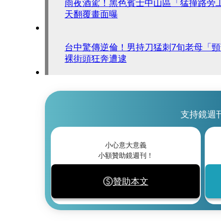
雨夜酒駕！黑色賓士中山區「猛撞路旁
天翻覆畫面曝
台中驚傳逆倫！男持刀猛刺7旬老母「
裸街頭狂奔遭逮
支持鏡週
小心意大意義
小額贊助鏡週刊！
贊助本文