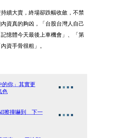
資持續大賣，終場卻跌幅收斂，不禁
讚內資真的夠凶，「台股台灣人自己
「記憶體今天最後上車機會」、「第
「內資手骨很粗」。
中的你」其實更
氣色
NI擦撞嚇到 下一