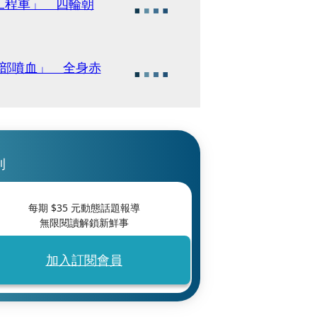
工程車」 四輪朝
頸部噴血」 全身赤
刊
每期 $
35
元動態話題報導
無限閱讀解鎖新鮮事
加入訂閱會員