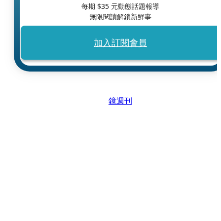
每期 $
35
元動態話題報導
無限閱讀解鎖新鮮事
加入訂閱會員
鏡週刊