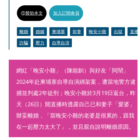
贊助本文
加入訂閱會員
離婚
婚姻
柬埔寨
前妻
晚安小雞
出獄
直播
詐騙
壓力
自導自演
網紅「晚安小雞」（陳能釧）與好友「阿鬧」
2024年赴柬埔寨自導自演綁架案，遭當地警方逮
捕並判處2年徒刑；晚安小雞於3月19日返台，昨
天（26日）開直播時透露自己已和妻子「愛婆」
辦妥離婚，「當晚安小雞的老婆是很累的，跟我
在一起壓力太大了」，並且親自說明離婚原因。