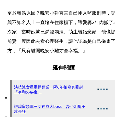
至於離婚原因？晚安小雞直言自己剛入監服刑時，記
與不知名人士一直堵在住家樓下，讓愛婆2年內搬了3
次家，當時她就已瀕臨崩潰、萌生離婚念頭；他也提
前妻一度因此去看心理醫生，讓他認為是自己拖累了
方，「只有離開晚安小雞才會幸福。」
延伸閱讀
演技派女星重操舊業 隔6年拍寫真受封
「令和の秘宝」
許瑋甯領軍三女神成大boss 含七金獎座
就是狂