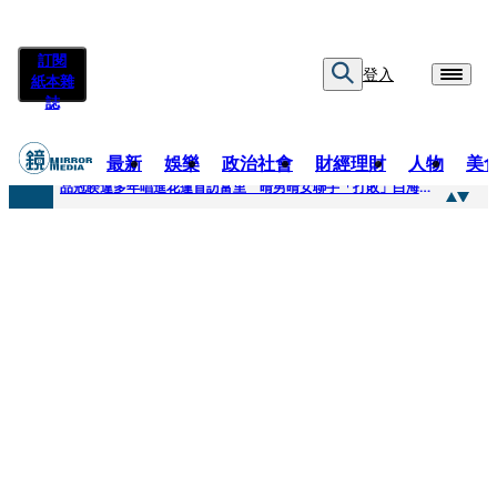
訂閱
登入
紙本雜
誌
最新
娛樂
政治社會
財經理財
人物
美
快訊
品冠睽違多年唱進花蓮首訪富里 晴男晴女聯手「打敗」白海豚颱風
快訊
【台中戰局特輯】何欣純支持度暴增 藍營民調老劇本急救援
快訊
natori再訪台北人氣爆棚 〈Overdose〉一響全場尖叫「I Love You Taipei」