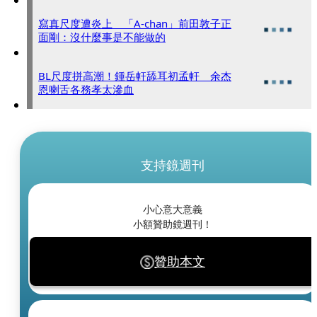
寫真尺度遭炎上 「A-chan」前田敦子正
面剛：沒什麼事是不能做的
BL尺度拼高潮！鍾岳軒舔耳初孟軒 余杰
恩喇舌各務孝太滲血
支持鏡週刊
小心意大意義
小額贊助鏡週刊！
贊助本文