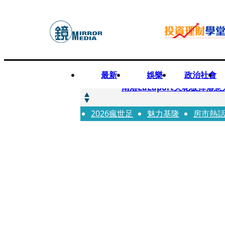
最新
娛樂
政治社會
快訊
南港LaLaport天花板掉
2026瘋世足
快訊
魅力基隆
房市熱
川普又出招！多晶矽產品課15
快訊
美伊衝突要注意！ 台塑四寶