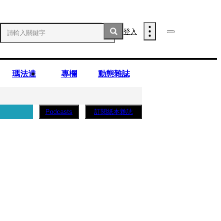
登入
瑪法達
專欄
動態雜誌
訂閱紙本雜誌
Podcasts