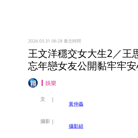
2026.03.31 06:28
臺北時間
王文洋穩交女大生2／
忘年戀女友公開黏牢牢安
娛樂
文
黃仲義
攝影
攝影組