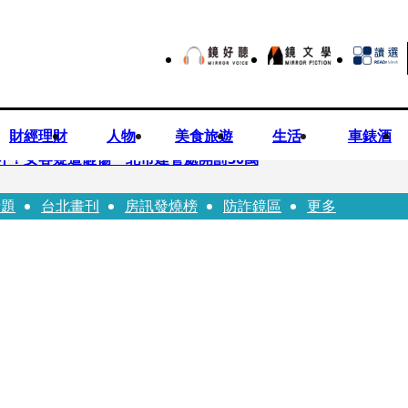
財經理財
人物
美食旅遊
生活
車錶酒
落意外！女客疑遭砸傷 北市建管處開罰30萬
話題
台北畫刊
房訊發燒榜
防詐鏡區
更多
%關稅12月生效 經濟部回應了
7月營收齊揚股價抗跌