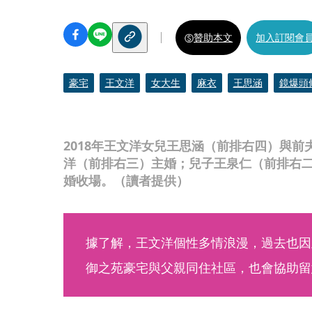
贊助本文
加入訂閱會
豪宅
王文洋
女大生
麻衣
王思涵
鏡爆頭
2018年王文洋女兒王思涵（前排右四）與
洋（前排右三）主婚；兒子王泉仁（前排右
婚收場。（讀者提供）
據了解，王文洋個性多情浪漫，過去也因
御之苑豪宅與父親同住社區，也會協助留