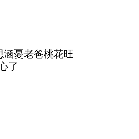
王思涵憂老爸桃花旺
心了