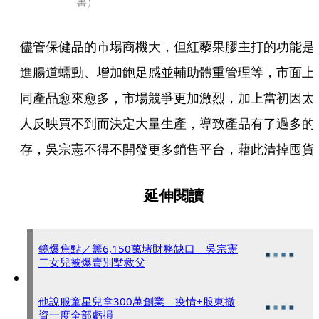
書）
儘管保健品的市場商機大，但紅藜果膠主打的功能是
進腸道蠕動、增加飽足感並輔助體重管理等，市面上
同產品愈來愈多，市場競爭更加激烈，加上當初因太
人反映買不到而決定大量生產，導致產品有了過多的
存，吳宗憲不得不開發更多銷售平台，藉此清掉囤貨
延伸閱讀
鏡爆焦點／籌6,150萬堵財務缺口 吳宗憲
二女兒被爆賣別墅救父
他說服童星兒拿300萬創業 疫情+股東撤
資一度全部虧損