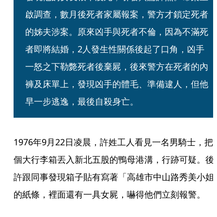
啟調查，數月後死者家屬報案，警方才鎖定死者
的姊夫涉案。原來凶手與死者不倫，因為不滿死
者即將結婚，2人發生性關係後起了口角，凶手
一怒之下勒斃死者後棄屍，後來警方在死者的內
褲及床單上，發現凶手的體毛、準備逮人，但他
早一步逃逸，最後自殺身亡。
1976年9月22日凌晨，許姓工人看見一名男騎士，把
個大行李箱丟入新北五股的鴨母港溝，行跡可疑。後
許跟同事發現箱子貼有寫著「高雄市中山路秀美小姐
的紙條，裡面還有一具女屍，嚇得他們立刻報警。 