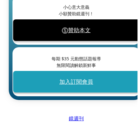
小心意大意義
小額贊助鏡週刊！
贊助本文
每期 $
35
元動態話題報導
無限閱讀解鎖新鮮事
加入訂閱會員
鏡週刊