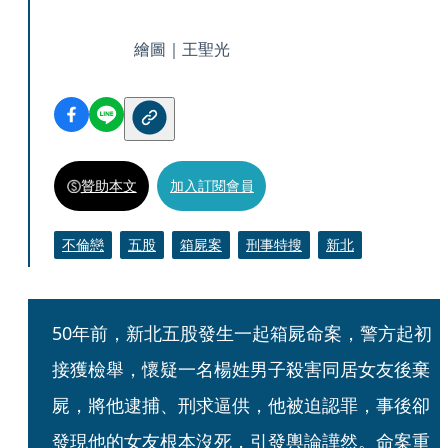
繪圖｜王聖光
贊助本文
加入訂閱會員
不倫戀
五股
箱屍案
刑事特搜
新北
50年前，新北五股發生一起箱屍命案，警方起初
接獲檢舉，懷疑一名楊姓男子殺害同居女友後棄
屍，將他逮捕、刑求逼供，他被迫認罪，事後卻
發現他的女友根本沒死，引發輿論譁然。命案重