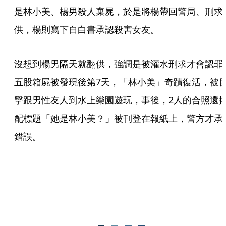
是林小美、楊男殺人棄屍，於是將楊帶回警局、刑求
供，楊則寫下自白書承認殺害女友。
沒想到楊男隔天就翻供，強調是被灌水刑求才會認罪
五股箱屍被發現後第7天，「林小美」奇蹟復活，被
擊跟男性友人到水上樂園遊玩，事後，2人的合照還
配標題「她是林小美？」被刊登在報紙上，警方才承
錯誤。