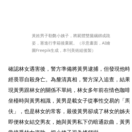
黃姓男子勒斃小姨子，將屍體雙腿綑綁成跪
姿，塞進行李箱後棄屍。（示意畫面，AI繪
圖Freepik生成，本刊美術組後製）
確認林女遇害後，警方準備將黃男逮捕，但發現他時
經畏罪自殺身亡。為釐清真相，警方深入追查，結果
現黃男跟林女的關係不單純，林女多年前在情色咖啡
坐檯時與黃男相識，黃男是載女子從事性交易的「馬
伕」，也是林女的常客，最後黃男卻成了林女的姊夫
即便林女結交男友，她與黃男私下仍暗通款曲，黃男