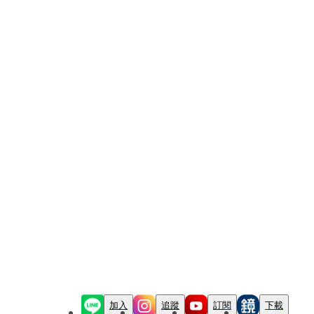
加入
追蹤
訂閱
下載