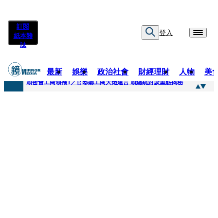
訂閱
登入
紙本雜
誌
最新
娛樂
政治社會
財經理財
人物
美
快訊
賴密會工商領袖1／官邸聽工商大佬建言 賴總統對談重點揭秘
快訊
台中女師遭特教生刺傷右眼恐失明 工會籲檢討校安破口：老師不是肉身盾牌
快訊
姜厚任女友用舊姓嫁過人 交往「農業處前夫」3個月就閃婚