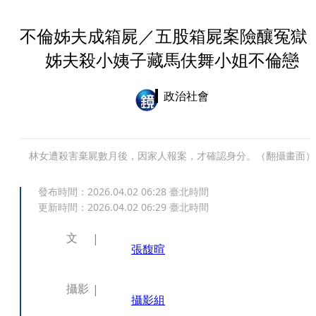
不倫姊夫成箱屍／五股箱屍案險釀冤
姊夫殺小姨子藏馬伕舞小姐不倫戀
政治社會
林女遭殺害棄屍數月後，因家人報案，才確認身分。（翻攝畫面）
發布時間：
2026.04.02 06:28
臺北時間
更新時間：
2026.04.02 06:29
臺北時間
文
張馥暄
攝影
攝影組