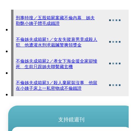
刑事特搜／五股箱屍案藏不倫內幕 姊夫
勒斃小姨子體毛成鐵證
不倫姊夫成箱屍1／女友失蹤衰男竟成殺人
犯 他遭灌水刑求栽贓警爽領獎金
不倫姊夫成箱屍2／孝女下海金援全家卻慘
死 生前只跟姊夫聯繫藏玄機
不倫姊夫成箱屍3／殺人棄屍裝沒事 他留
在小姨子床上一私密物成不倫鐵證
支持鏡週刊