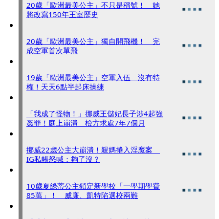
20歲「歐洲最美公主」不只是稱號！ 她
將改寫150年王室歷史
20歲「歐洲最美公主」獨自開飛機！ 完
成空軍首次單飛
19歲「歐洲最美公主」空軍入伍 沒有特
權！天天6點半起床操練
「我成了怪物！」挪威王儲妃長子涉4起強
姦罪！庭上崩潰 檢方求處7年7個月
挪威22歲公主大崩潰！親媽捲入淫魔案
IG私帳怒喊：夠了沒？
10歲夏綠蒂公主鎖定新學校「一學期學費
85萬」！ 威廉、凱特陷選校兩難