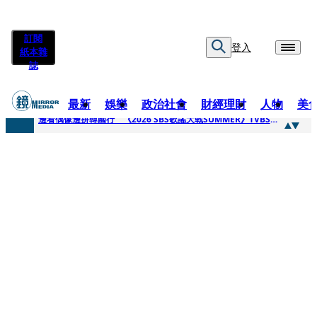
訂閱
登入
紙本雜
誌
最新
娛樂
政治社會
財經理財
人物
美
快訊
邊看偶像邊拚韓國行 《2026 SBS歌謠大戰SUMMER》TVBS直播祭追星福利
快訊
代誌大條火急跳船？ 宏碁派任李文詳接掌兆基屋管2天就喊撤出！
快訊
一句「請回去坐好」 特教生持斷掃把戳女代課老師眼睛大失血近失明