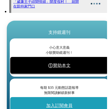
「威廉王子緋聞情婦」開度假村！ 就開
在凱特家門口
支持鏡週刊
小心意大意義
小額贊助鏡週刊！
贊助本文
每期 $
35
元動態話題報導
無限閱讀解鎖新鮮事
加入訂閱會員