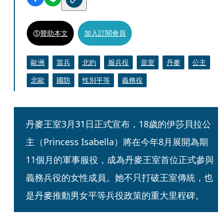
贊助本文
加入訂閱會員
歐洲
當兵
北約
服兵役
皇室
丹麥
公主
北歐
國防
性別平等
義務役
丹麥王室3月31日正式宣布，18歲的伊莎貝拉公
主（Princess Isabella）將在今年8月展開為期
11個月的軍事服役，成為丹麥王室首位正式參與
義務兵役的女性成員。她不只打破王室傳統，也
是丹麥推動男女平等兵役政策的重大里程碑。