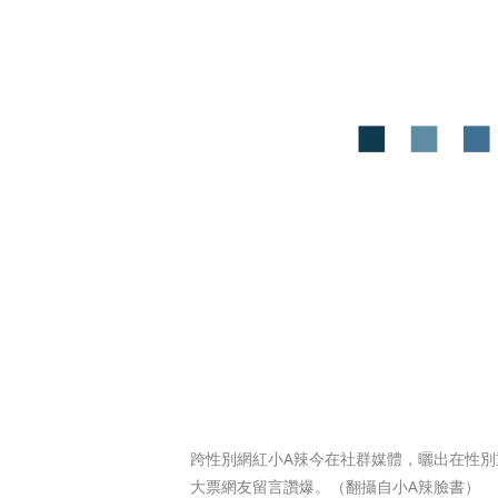
跨性別網紅小A辣今在社群媒體，曬出在性別
大票網友留言讚爆。（翻攝自小A辣臉書）