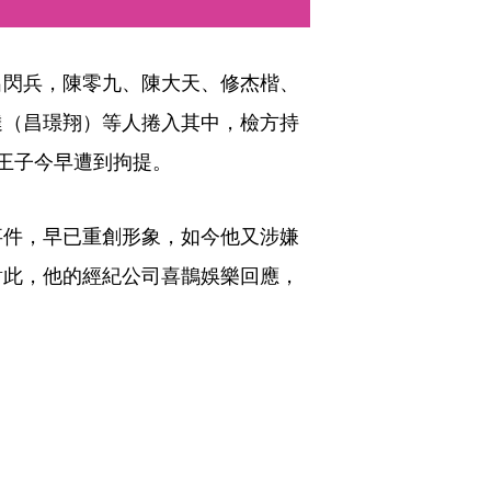
出閃兵，陳零九、陳大天、修杰楷、
達（昌璟翔）等人捲入其中，檢方持
王子今早遭到拘提。
事件，早已重創形象，如今他又涉嫌
對此，他的經紀公司喜鵲娛樂回應，