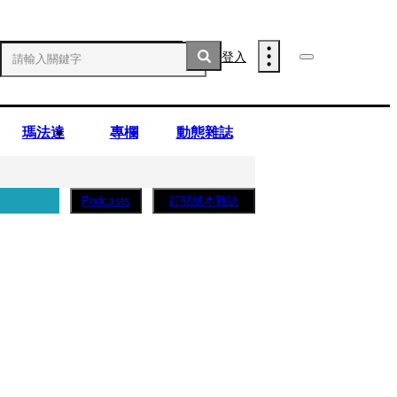
登入
瑪法達
專欄
動態雜誌
訂閱紙本雜誌
Podcasts