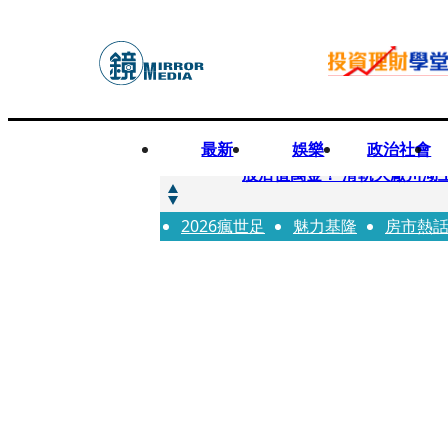
最新
娛樂
政治社會
快訊
股后值萬金！ 滑軌大廠川湖
2026瘋世足
快訊
魅力基隆
房市熱
詐騙慈濟10億元佣金案 中
快訊
國民黨控台糖董事「綠友友