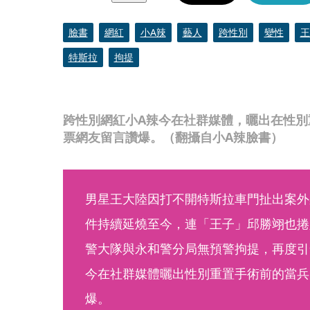
臉書
網紅
小A辣
藝人
跨性別
變性
王
特斯拉
拘提
跨性別網紅小A辣今在社群媒體，曬出在性別
票網友留言讚爆。（翻攝自小A辣臉書）
男星王大陸因打不開特斯拉車門扯出案外
件持續延燒至今，連「王子」邱勝翊也捲
警大隊與永和警分局無預警拘提，再度引
今在社群媒體曬出性別重置手術前的當兵
爆。