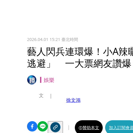
2026.04.01 15:21
臺北時間
藝人閃兵連環爆！小A辣
逃避」 一大票網友讚爆
娛樂
文
徐文鴻
贊助本文
加入訂閱會