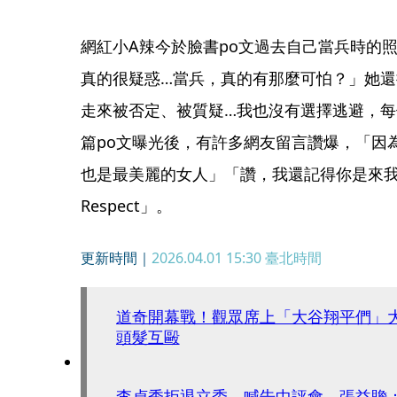
網紅小A辣今於臉書po文過去自己當兵時的
真的很疑惑…當兵，真的有那麼可怕？」她
走來被否定、被質疑…我也沒有選擇逃避，
篇po文曝光後，有許多網友留言讚爆，「因
也是最美麗的女人」「讚，我還記得你是來
Respect」。
更新時間｜
2026.04.01 15:30
臺北時間
道奇開幕戰！觀眾席上「大谷翔平們」
頭髮互毆
李貞秀拒退立委、喊告中評會 張益贍