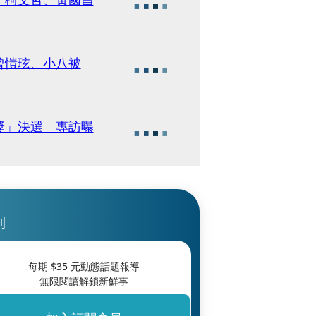
曾愷玹、小八被
獎」決選 專訪曝
刊
每期 $
35
元動態話題報導
無限閱讀解鎖新鮮事