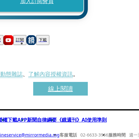
加入訂閱會員
蹤
訂閱
下載
刊動態雜誌
、
了解內容授權資訊
。
線上閱讀
授權
下載APP
新聞自律綱要
《鏡週刊》AI使用準則
ineservice@mirrormedia.mg
客服電話
02-6633-3966
服務時間
週一