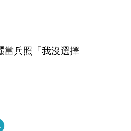
曬當兵照「我沒選擇
員