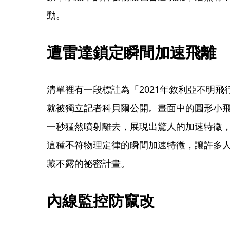
動。
遭雷達鎖定瞬間加速飛離
清單裡有一段標註為「2021年敘利亞不明飛
就被獨立記者科貝爾公開。畫面中的圓形小
一秒猛然噴射離去，展現出驚人的加速特徵
這種不符物理定律的瞬間加速特徵，讓許多
藏不露的祕密計畫。
內線監控防竄改