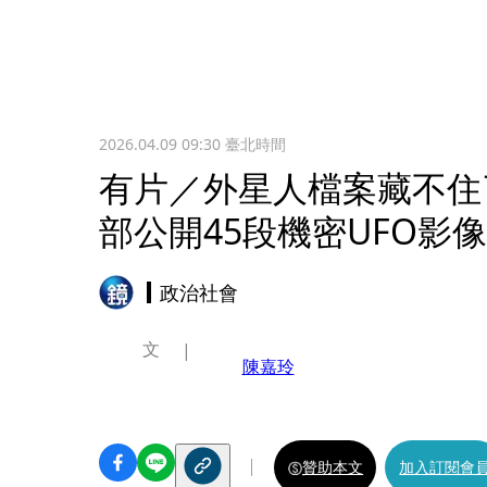
2026.04.09 09:30
臺北時間
有片／外星人檔案藏不住
部公開45段機密UFO影
政治社會
文
陳嘉玲
贊助本文
加入訂閱會