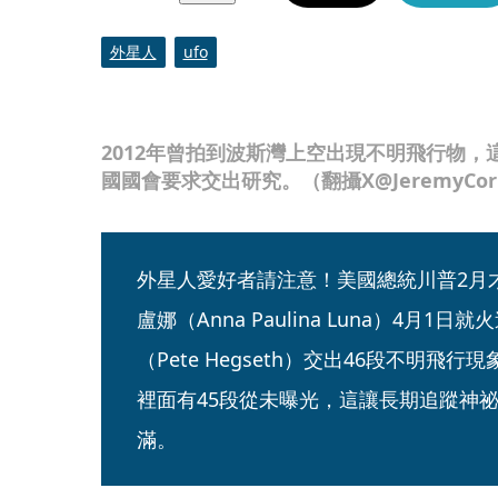
外星人
ufo
2012年曾拍到波斯灣上空出現不明飛行物
國國會要求交出研究。（翻攝X@JeremyCorb
外星人愛好者請注意！美國總統川普2月
盧娜（Anna Paulina Luna）4月
（Pete Hegseth）交出46段不明飛
裡面有45段從未曝光，這讓長期追蹤神
滿。