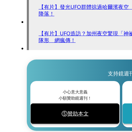
【有片】發光UFO群體掠過哈爾濱夜空
降落！
【有片】UFO造訪？加州夜空驚現「神
隊形 網瘋傳！
支持鏡週
小心意大意義
小額贊助鏡週刊！
贊助本文