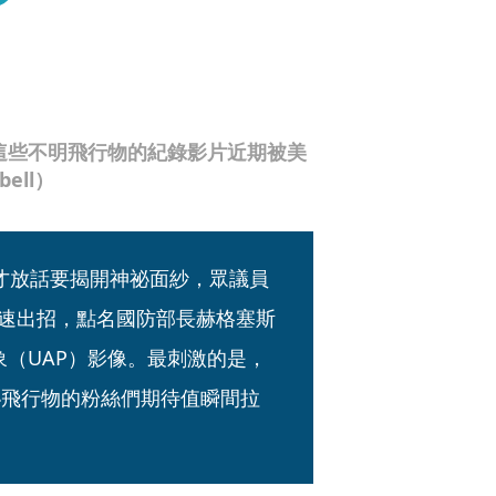
，這些不明飛行物的紀錄影片近期被美
ell）
才放話要揭開神祕面紗，眾議員
1日就火速出招，點名國防部長赫格塞斯
行現象（UAP）影像。最刺激的是，
祕飛行物的粉絲們期待值瞬間拉