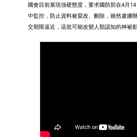
國會目前展現強硬態度，要求國防部在4月1
中監控，防止資料被竄改、刪除，雖然盧娜
交期限逼近，這批可能改變人類認知的神祕