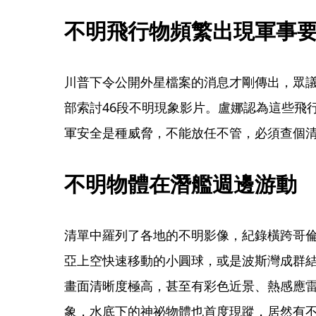
不明飛行物頻繁出現軍事
川普下令公開外星檔案的消息才剛傳出，眾議
部索討46段不明現象影片。盧娜認為這些飛
軍安全是種威脅，不能放任不管，必須查個
不明物體在潛艦週邊游動
清單中羅列了各地的不明影像，紀錄橫跨哥
亞上空快速移動的小圓球，或是波斯灣成群
畫面清晰度極高，甚至有彩色近景、熱感應
象，水底下的神祕物體也首度現蹤，居然有