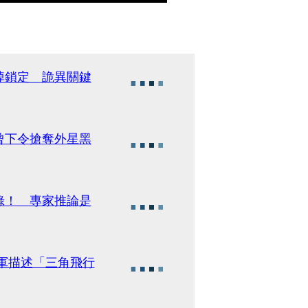
掉鎖定 詭異關鍵
曾下令搶奪外星黑
錄！ 專家推論是
軍描述「三角飛行