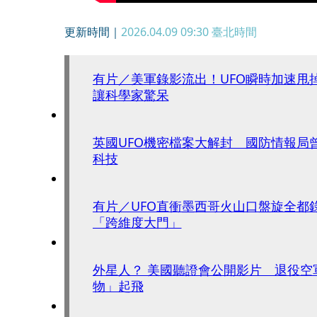
更新時間｜
2026.04.09 09:30
臺北時間
有片／美軍錄影流出！UFO瞬時加速甩
讓科學家驚呆
英國UFO機密檔案大解封 國防情報局
科技
有片／UFO直衝墨西哥火山口盤旋全都
「跨維度大門」
外星人？ 美國聽證會公開影片 退役空
物」起飛