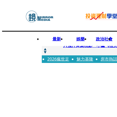
最新
娛樂
政治社會
快訊
六強片齊聚桃影 小薰《祖
2026瘋世足
快訊
魅力基隆
房市熱
慈濟買BNT遭詐10.6億！
快訊
涉貪名師捲霸凌1／毆打女師