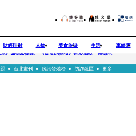
財經理財
人物
美食旅遊
生活
車錶酒
先鬼》回桃影娘家 《長安的荔枝》桃影加映一票難求
話題
台北畫刊
房訊發燒榜
防詐鏡區
更多
 醫揭蔣萬安「翻車現場」：陳時中當年是阻止被騙
挨告獲不起訴 他狠嗆原告：會讓妳一無所有