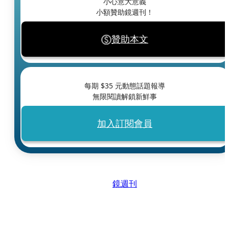
小心意大意義
小額贊助鏡週刊！
贊助本文
每期 $
35
元動態話題報導
無限閱讀解鎖新鮮事
加入訂閱會員
鏡週刊