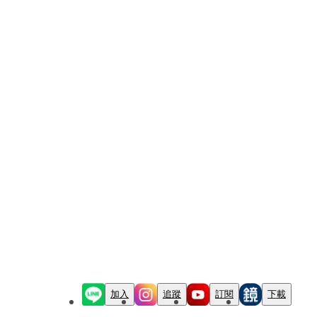
加入
追蹤
訂閱
下載