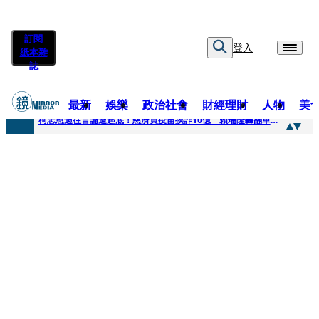
訂閱
登入
紙本雜
誌
最新
娛樂
政治社會
財經理財
人物
美
快訊
柯志恩過往言論遭起底！慈濟買疫苗挨詐10億 賴瑞隆轟翻車：應為當年錯誤道歉
快訊
善款不是私房錢！慈濟採購疫苗被騙10億沒報案遭炎上 基金會緊急說明
快訊
王凱靈堂遺照曝！選用3年前「白衣燦笑照」背後故事洋蔥超大顆... 70歲媽媽打破禁忌送愛子