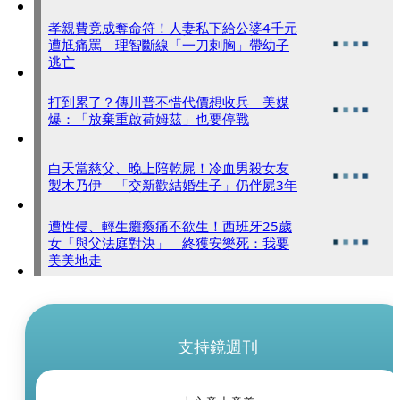
孝親費竟成奪命符！人妻私下給公婆4千元
遭尪痛罵 理智斷線「一刀刺胸」帶幼子
逃亡
打到累了？傳川普不惜代價想收兵 美媒
爆：「放棄重啟荷姆茲」也要停戰
白天當慈父、晚上陪乾屍！冷血男殺女友
製木乃伊 「交新歡結婚生子」仍伴屍3年
遭性侵、輕生癱瘓痛不欲生！西班牙25歲
女「與父法庭對決」 終獲安樂死：我要
美美地走
支持鏡週刊