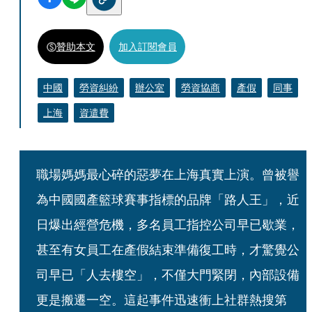
贊助本文
加入訂閱會員
中國
勞資糾紛
辦公室
勞資協商
產假
同事
上海
資遣費
職場媽媽最心碎的惡夢在上海真實上演。曾被譽
為中國國產籃球賽事指標的品牌「路人王」，近
日爆出經營危機，多名員工指控公司早已歇業，
甚至有女員工在產假結束準備復工時，才驚覺公
司早已「人去樓空」，不僅大門緊閉，內部設備
更是搬遷一空。這起事件迅速衝上社群熱搜第