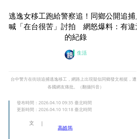
逃逸女移工跑給警察追！同鄉公開追捕
喊「在台很苦」討拍 網怒爆料：有違
的紀錄
生活
台中警方在街頭追捕逃逸移工，網路上出現疑似同鄉發文相挺，遭
各國網友痛批。（翻攝抖音）
發布時間：
2026.04.10 09:35
臺北時間
更新時間：
2026.04.10 10:18
臺北時間
文
高皓筠