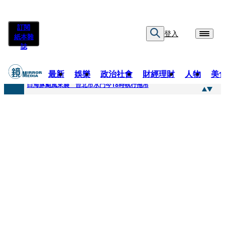
訂閱
登入
紙本雜
誌
最新
娛樂
政治社會
財經理財
人物
美
快訊
白海豚颱風來襲 台北市水門今18時執行拖吊
快訊
AKIRA台北唱到一半突收兒子告白「爸爸I LOVE YOU」 驚喜林志玲同步曝光父親節「披薩蛋糕」
快訊
獨家／TWICE Mina一進華山「天空秒變臉」！ONCE狂風暴雨死守 畫面曝光2.5萬人笑翻