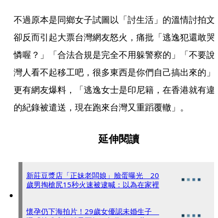
不過原本是同鄉女子試圖以「討生活」的溫情討拍文
卻反而引起大票台灣網友怒火，痛批「逃逸犯還敢哭
憐喔？」「合法合規是完全不用躲警察的」「不要說
灣人看不起移工吧，很多東西是你們自己搞出來的」
更有網友爆料，「逃逸女士是印尼籍，在香港就有違
的紀錄被遣送，現在跑來台灣又重蹈覆轍」。
延伸閱讀
新莊豆漿店「正妹老闆娘」臉蛋曝光 20
歲男掏槍尻15秒火速被逮喊：以為在家裡
懷孕仍下海拍片！29歲女優認未婚生子