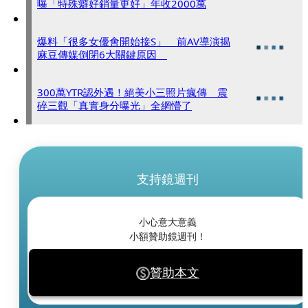
曝「特殊癖好銷量更好」年收2000萬
爆料「很多女優會開始接S」 前AV導演揭
麻豆傳媒倒閉6大關鍵原因
300萬YTR認外遇！絕美小三照片瘋傳 震
碎三觀「真實身分曝光」全網懵了
支持鏡週刊
小心意大意義
小額贊助鏡週刊！
贊助本文