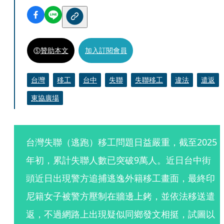
贊助本文
加入訂閱會員
台灣
移工
台中
失聯
失聯移工
違法
遣返
東協廣場
台灣失聯（逃跑）移工問題日益嚴重，截至2025
年初，累計失聯人數已突破9萬人。近日台中街
頭近日出現警方追捕逃逸外籍移工畫面，最終印
尼籍女子被警方壓制在牆邊上銬，並依法移送遣
返，不過網路上出現疑似同鄉發文相挺，試圖以