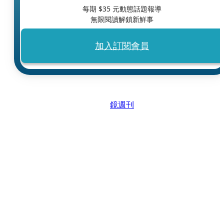
每期 $
35
元動態話題報導
無限閱讀解鎖新鮮事
加入訂閱會員
鏡週刊