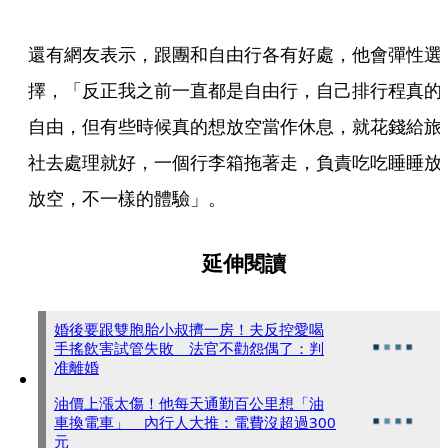
還有網友表示，跟團和自由行各有好處，他會彈性選
擇，「反正我之前一直都是自由行，自己排行程真的
自由，但有些時候真的想放空當作休息，就花錢給旅
社去處理就好，一個行李箱拖著走，負責吃吃睡睡放
放空，不一樣的體驗」。
延伸閱讀
婚後要跟雙胞胎小叔擠一房！夫反控愛喝
手搖飲害試管失敗 法官不勸怨偶了：判
准離婚
油價上漲太傷！他每天通勤百公里想「油
車換電車」 內行人大推：電費沒超過300
元