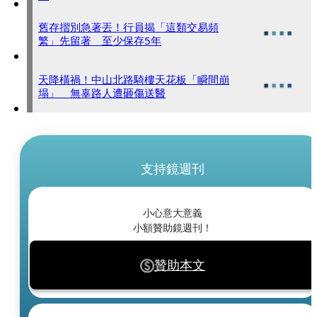
舊存摺別急著丟！行員揭「這類交易頻
繁」先留著 至少保存5年
天降橫禍！中山北路騎樓天花板「瞬間崩
塌」 無辜路人遭砸傷送醫
支持鏡週刊
小心意大意義
小額贊助鏡週刊！
贊助本文