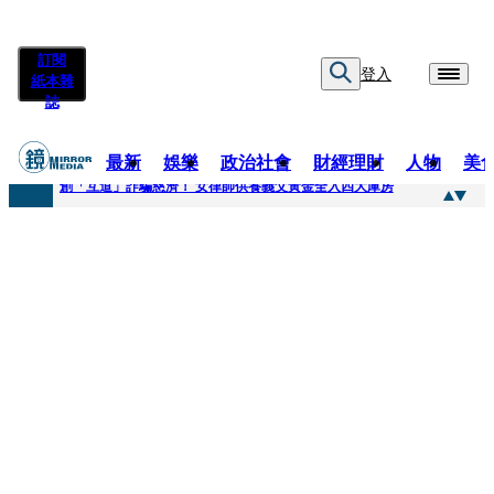
訂閱
登入
紙本雜
誌
最新
娛樂
政治社會
財經理財
人物
美
快訊
創「互道」詐騙慈濟！ 女律師供養義父黃金全入四大庫房
快訊
前時力黨魁表態「反對刪公視預算」 盼在野三思：改凍結處理受質疑項目
快訊
六強片齊聚桃影 小薰《祖先鬼》回桃影娘家 《長安的荔枝》桃影加映一票難求