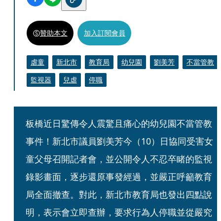
贊助本文
加入訂閱會員
虐童
新北市
教育局
幼兒園
劉美芳
不當管教
監視器
兒虐
停職
板橋近日驚傳令人震驚且痛心的幼兒園不當管教
事件！新北市議員劉美芳今（10）日協同受害女
童父母召開記者會，並公開令人不忍卒睹的監視
錄影畫面，逐步還原事發經過，並嚴正呼籲教育
局全面撤查。對此，新北市教育局也發出四點說
明，表示會立即查辦，要求行為人停職並從嚴究