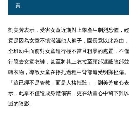
責。
劉美芳表示，受害女童近期對上學產生劇烈恐懼，經
竟是因為女童不慎濺濕他人褲子，園長竟以此為由，
全班幼生面前對女童進行極不當且粗暴的處置，不僅
行脫去女童衣褲，甚至將其上衣拉至頭部遮蔽臉部並
轉衣物，導致女童在掙扎過程中背部遭受明顯挫傷。
「這已經不是管教，而是人格摧毀」，劉美芳痛心表
示，此舉不僅造成身體傷害，更在幼童心中留下難以
滅的陰影。