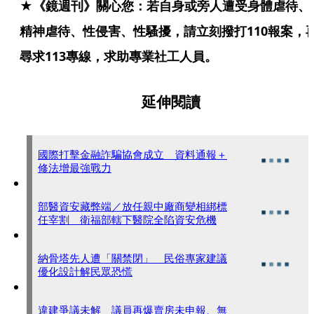
★《鏡週刊》關心您：若自身或旁人遭受身體虐待、
精神虐待、性侵害、性騷擾，請立刻撥打110報案，
尋求113專線，求助專業社工人員。
延伸閱讀
國際打擊金融詐騙協會成立 資料通報＋
修法增最強戰力
部醫資安藏弊端／放任親中廠商變相綁標
任宰割 衛福部轄下醫院全陷資安危機
納骨塔先人遭「關禁閉」 民俗專家建議
優化設計解民眾恐慌
違建爭議未解 議員再爆賣房未申報、無