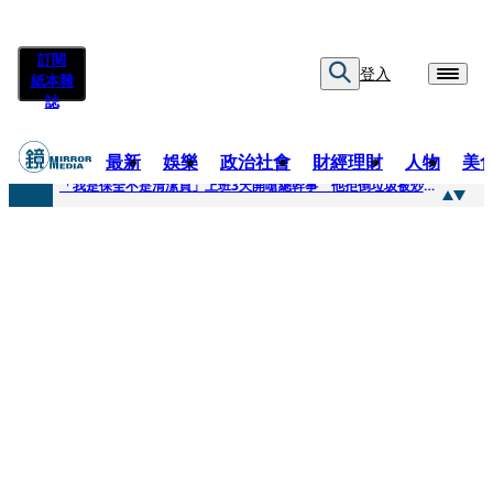
訂閱
登入
紙本雜
誌
最新
娛樂
政治社會
財經理財
人物
美
快訊
「我是保全不是清潔員」上班3天開嗆總幹事 他拒倒垃圾被炒！怒提告...法官這原因判敗訴
快訊
吳建豪生日願望成真 周渝民苦練吉他獻唱、言承旭阿信暖心祝福
快訊
UVERworld、yama、jo0ji齊聚台北 11月21日UVERworld再開專場