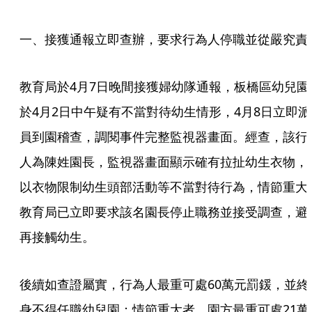
一、接獲通報立即查辦，要求行為人停職並從嚴究責
教育局於4月7日晚間接獲婦幼隊通報，板橋區幼兒園
於4月2日中午疑有不當對待幼生情形，4月8日立即派
員到園稽查，調閱事件完整監視器畫面。經查，該行
人為陳姓園長，監視器畫面顯示確有拉扯幼生衣物，
以衣物限制幼生頭部活動等不當對待行為，情節重大
教育局已立即要求該名園長停止職務並接受調查，避
再接觸幼生。
後續如查證屬實，行為人最重可處60萬元罰鍰，並終
身不得任職幼兒園；情節重大者，園方最重可處21萬