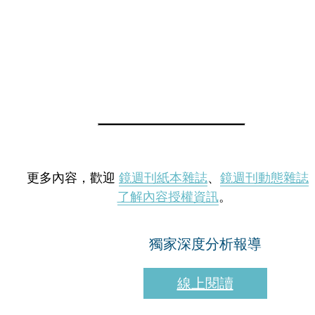
更多內容，歡迎
鏡週刊紙本雜誌
、
鏡週刊動態雜誌
了解內容授權資訊
。
獨家深度分析報導
線上閱讀