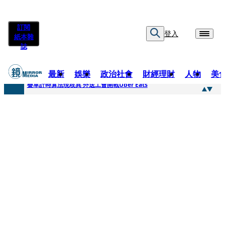
訂閱
登入
紙本雜
誌
最新
娛樂
政治社會
財經理財
人物
美
快訊
疊單計時算法現歧異 外送工會開戰Uber Eats
快訊
靚時尚／大丈夫當如是 Multifaceted Manhood
快訊
前時力黨魁表態「反對刪公視預算」 盼在野三思：改凍結處理受質疑項目