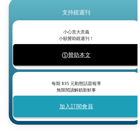
支持鏡週刊
小心意大意義
小額贊助鏡週刊！
贊助本文
每期 $
35
元動態話題報導
無限閱讀解鎖新鮮事
加入訂閱會員