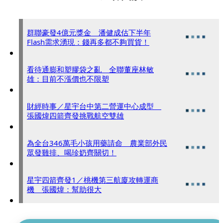
群聯豪發4億元獎金 潘健成估下半年
Flash需求湧現：錢再多都不夠買貨！
看待通膨和塑膠袋之亂 全聯董座林敏
雄：目前不漲價也不限塑
財經時事／星宇台中第二營運中心成型
張國煒四箭齊發挑戰航空雙雄
為全台346萬毛小孩用藥請命 農業部外民
眾發雞排、喝珍奶齊關切！
星宇四箭齊發1／桃機第三航廈攻轉運商
機 張國煒：幫助很大