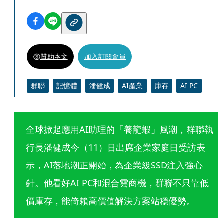
贊助本文
加入訂閱會員
群聯
記憶體
潘健成
AI產業
庫存
AI PC
全球掀起應用AI助理的「養龍蝦」風潮，群聯執
行長潘健成今（11）日出席企業家庭日受訪表
示，AI落地潮正開始，為企業級SSD注入強心
針。他看好AI PC和混合雲商機，群聯不只靠低
價庫存，能倚賴高價值解決方案站穩優勢。