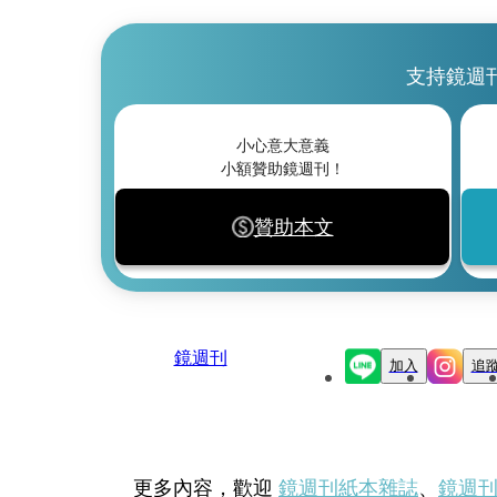
支持鏡週
小心意大意義
小額贊助鏡週刊！
贊助本文
鏡週刊
加入
追
更多內容，歡迎
鏡週刊紙本雜誌
、
鏡週