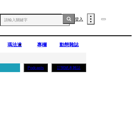
登入
瑪法達
專欄
動態雜誌
訂閱紙本雜誌
Podcasts