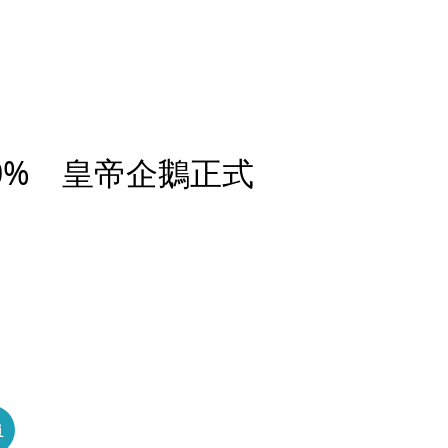
0% 皇帝企鵝正式
員