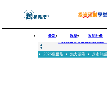
最新
娛樂
政治社會
快訊
小魏魏嘉瑩香港最終站落幕
2026瘋世足
快訊
魅力基隆
房市熱
台股明年有望挑戰5萬 杜金
快訊
杜絕洗產地疑慮 張嘉郡堅