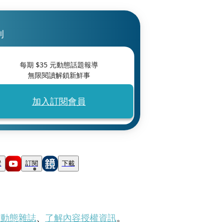
刊
每期 $
35
元動態話題報導
無限閱讀解鎖新鮮事
加入訂閱會員
蹤
訂閱
下載
刊動態雜誌
、
了解內容授權資訊
。