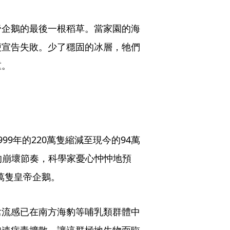
帝企鵝的最後一根稻草。當家園的海
便宣告失敗。少了穩固的冰層，牠們
重。
9年的220萬隻縮減至現今的94萬
前的崩壞節奏，科學家憂心忡忡地預
5萬隻皇帝企鵝。
禽流感已在南方海豹等哺乳類群體中
加速病毒擴散，讓這群極地生物面臨