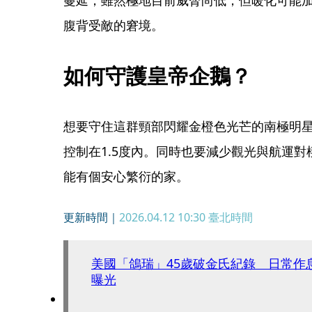
腹背受敵的窘境。
如何守護皇帝企鵝？ 
想要守住這群頸部閃耀金橙色光芒的南極明
控制在1.5度內。同時也要減少觀光與航運
能有個安心繁衍的家。
更新時間｜
2026.04.12 10:30
臺北時間
美國「鴿瑞」45歲破金氏紀錄 日常作
曝光