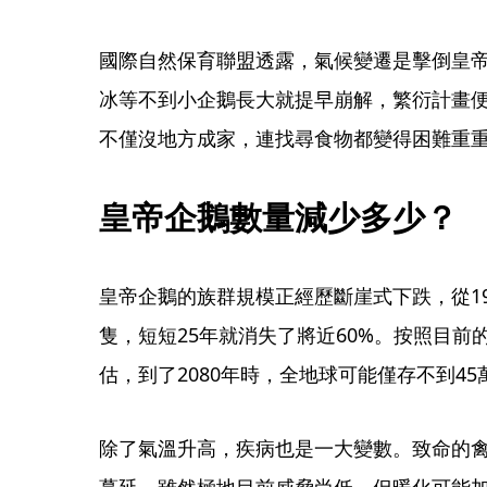
國際自然保育聯盟透露，氣候變遷是擊倒皇
冰等不到小企鵝長大就提早崩解，繁衍計畫
不僅沒地方成家，連找尋食物都變得困難重
皇帝企鵝數量減少多少？
皇帝企鵝的族群規模正經歷斷崖式下跌，從199
隻，短短25年就消失了將近60%。按照目
估，到了2080年時，全地球可能僅存不到4
除了氣溫升高，疾病也是一大變數。致命的
蔓延，雖然極地目前威脅尚低，但暖化可能