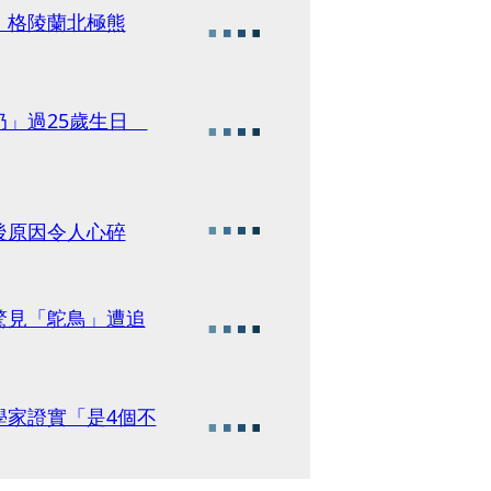
 格陵蘭北極熊
奶」過25歲生日
後原因令人心碎
驚見「鴕鳥」遭追
學家證實「是4個不