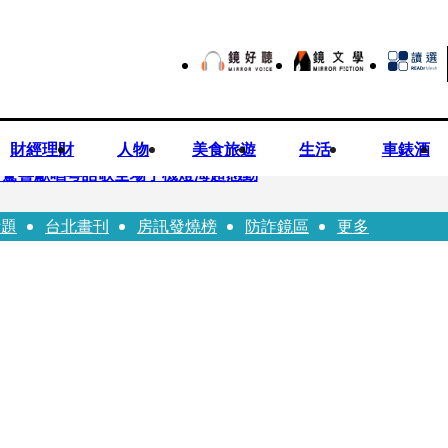
財經理財
人物
美食旅遊
生活
車錶酒
 驚喜獻唱粵語歌全場手機燈海超感動
話題
台北畫刊
房訊發燒榜
防詐鏡區
更多
龍建議小資族這樣配置ETF
持農產原料「標示原產國」入法