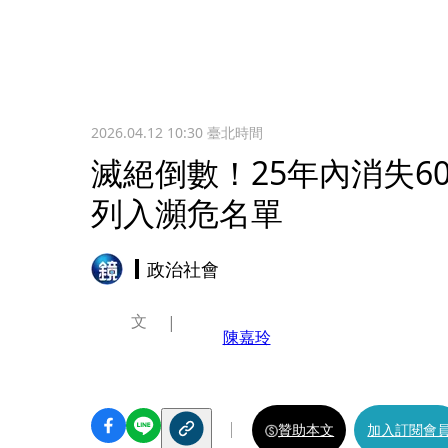
2026.04.12 10:30
臺北時間
滅絕倒數！25年內消失6
列入瀕危名單
政治社會
文
陳嘉玲
贊助本文
加入訂閱會