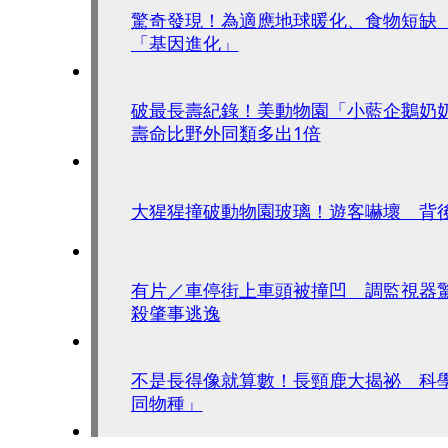
驚奇發現！為適應地球暖化、食物短缺
「基因進化」
破最長壽紀錄！美動物園「小藍企鵝奶
壽命比野外同類多出1倍
大猩猩撞破動物園玻璃！遊客嚇壞 背
有片／車停街上車頭被撞凹 調監視器
殺肇事逃逸
不是長得像就算數！長頸鹿大揭祕 科
同物種」