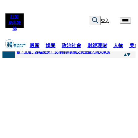
訂閱
登入
紙本雜
誌
最新
娛樂
政治社會
財經理財
人物
美
快訊
創「互道」詐騙慈濟！ 女律師供養義父黃金全入四大庫房
快訊
前時力黨魁表態「反對刪公視預算」 盼在野三思：改凍結處理受質疑項目
快訊
六強片齊聚桃影 小薰《祖先鬼》回桃影娘家 《長安的荔枝》桃影加映一票難求