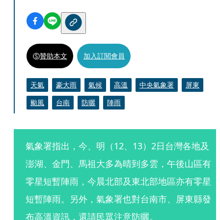
贊助本文
加入訂閱會員
天氣
豪大雨
氣候
高溫
中央氣象署
屏東
颱風
台南
防曬
陣雨
氣象署指出，今、明（12、13）2日台灣各地及
澎湖、金門、馬祖大多為晴到多雲，午後山區有
零星短暫陣雨，今晨北部及東北部地區亦有零星
短暫陣雨。另外，氣象署也對台南市、屏東縣發
布高溫資訊，還請民眾注意防曬。