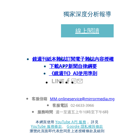
獨家深度分析報導
線上閱讀
鏡週刊紙本雜誌
訂閱電子雜誌
內容授權
下載APP
新聞自律綱要
《鏡週刊》AI使用準則
客服信箱
MM-onlineservice@mirrormedia.mg
客服電話
02-6633-3966
服務時間
週一至週五上午10時至下午6時
本網頁使用
YouTube API 服務
， 詳見
YouTube 服務條款
、
Google 隱私權與條款
瀏覽此頁面即代表您同意上述授權條款及細則