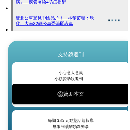
病」 疾管署給4防疫提醒
雙北公車驚見中國晶片！ 林楚茵曝：欣
欣、大南82輛公車恐淪間諜車
支持鏡週刊
小心意大意義
小額贊助鏡週刊！
贊助本文
每期 $
35
元動態話題報導
無限閱讀解鎖新鮮事