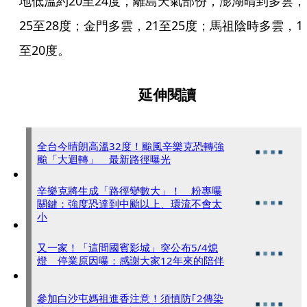
地低溫約20至24度，離島天氣部份，澎湖晴到多雲，
25至28度；金門多雲，21至25度；馬祖陰時多雲，1
至20度。
延伸閱讀
全台今晴朗高溫32度！颱風辛樂克恐轉強
颱「大迴轉」 最新路徑曝光
辛樂克將生成「路徑變數大」！ 粉專曝
關鍵：強度恐達到中颱以上、環流不會太
小
又一家！「這間國賓影城」突公布5/4熄
燈 停業原因曝：感謝大家12年來的陪伴
參加白沙屯媽祖進香注意！須慎防｢2傳染