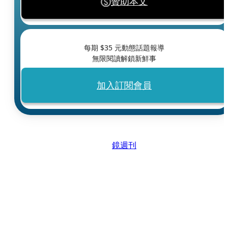
贊助本文
每期 $
35
元動態話題報導
無限閱讀解鎖新鮮事
加入訂閱會員
鏡週刊