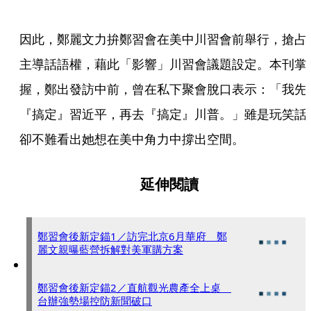
因此，鄭麗文力拚鄭習會在美中川習會前舉行，搶占
主導話語權，藉此「影響」川習會議題設定。本刊掌
握，鄭出發訪中前，曾在私下聚會脫口表示：「我先
『搞定』習近平，再去『搞定』川普。」雖是玩笑話
卻不難看出她想在美中角力中撐出空間。
延伸閱讀
鄭習會後新定錨1／訪完北京6月華府 鄭
麗文親曝藍營拆解對美軍購方案
鄭習會後新定錨2／直航觀光農產全上桌
台辦強勢場控防新聞破口