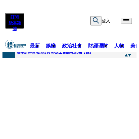
訂閱
登入
紙本雜
誌
最新
娛樂
政治社會
財經理財
人物
美
快訊
疊單計時算法現歧異 外送工會開戰Uber Eats
快訊
靚時尚／大丈夫當如是 Multifaceted Manhood
快訊
前時力黨魁表態「反對刪公視預算」 盼在野三思：改凍結處理受質疑項目