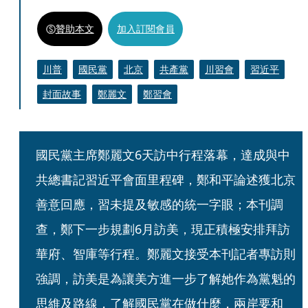
贊助本文
加入訂閱會員
川普
國民黨
北京
共產黨
川習會
習近平
封面故事
鄭麗文
鄭習會
國民黨主席鄭麗文6天訪中行程落幕，達成與中
共總書記習近平會面里程碑，鄭和平論述獲北京
善意回應，習未提及敏感的統一字眼；本刊調
查，鄭下一步規劃6月訪美，現正積極安排拜訪
華府、智庫等行程。鄭麗文接受本刊記者專訪則
強調，訪美是為讓美方進一步了解她作為黨魁的
思維及路線，了解國民黨在做什麼，兩岸要和