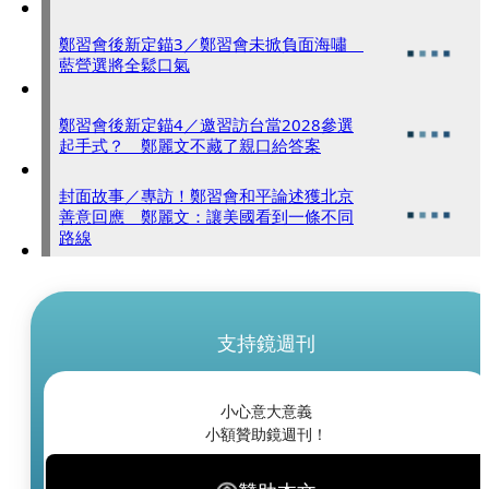
鄭習會後新定錨3／鄭習會未掀負面海嘯
藍營選將全鬆口氣
鄭習會後新定錨4／邀習訪台當2028參選
起手式？ 鄭麗文不藏了親口給答案
封面故事／專訪！鄭習會和平論述獲北京
善意回應 鄭麗文：讓美國看到一條不同
路線
支持鏡週刊
小心意大意義
小額贊助鏡週刊！