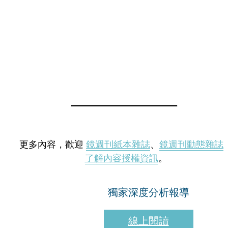
更多內容，歡迎
鏡週刊紙本雜誌
、
鏡週刊動態雜誌
了解內容授權資訊
。
獨家深度分析報導
線上閱讀