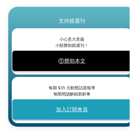
支持鏡週刊
小心意大意義
小額贊助鏡週刊！
贊助本文
每期 $
35
元動態話題報導
無限閱讀解鎖新鮮事
加入訂閱會員