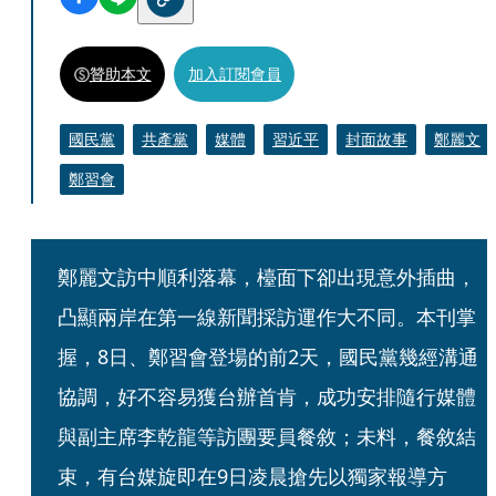
贊助本文
加入訂閱會員
國民黨
共產黨
媒體
習近平
封面故事
鄭麗文
鄭習會
鄭麗文訪中順利落幕，檯面下卻出現意外插曲，
凸顯兩岸在第一線新聞採訪運作大不同。本刊掌
握，8日、鄭習會登場的前2天，國民黨幾經溝通
協調，好不容易獲台辦首肯，成功安排隨行媒體
與副主席李乾龍等訪團要員餐敘；未料，餐敘結
束，有台媒旋即在9日凌晨搶先以獨家報導方