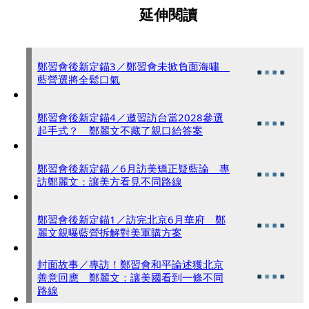
延伸閱讀
鄭習會後新定錨3／鄭習會未掀負面海嘯
藍營選將全鬆口氣
鄭習會後新定錨4／邀習訪台當2028參選
起手式？ 鄭麗文不藏了親口給答案
鄭習會後新定錨／6月訪美矯正疑藍論 專
訪鄭麗文：讓美方看見不同路線
鄭習會後新定錨1／訪完北京6月華府 鄭
麗文親曝藍營拆解對美軍購方案
封面故事／專訪！鄭習會和平論述獲北京
善意回應 鄭麗文：讓美國看到一條不同
路線