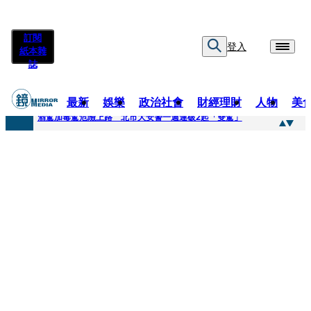
訂閱
登入
紙本雜
誌
最新
娛樂
政治社會
財經理財
人物
美
快訊
酒駕加毒駕危險上路 北市大安警一週連破2起「雙駕」
快訊
Ozone黃文廷、FEniX夏浦洋組「神隊友」 邱以太、林亭莉熱血狂奔殺青淚崩
快訊
AKIRA台北唱到一半突收兒子告白「爸爸I LOVE YOU」 驚喜林志玲同步曝光父親節「披薩蛋糕」