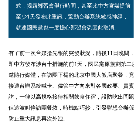
式，揭露鄭習會舉行時間，甚至比中方官媒提前
至少1天發布此重訊，驚動台辦系統敏感神經，
就連國民黨也一度擔心鄭習會恐因此取消。
有了前一次台媒搶先報的突發狀況，隨後11日晚間，
即中方發布涉台十措施的前1天，國民黨原規劃第二
邀隨行媒體，在訪團下榻的北京中國大飯店聚餐，竟
接遭台辦系統喊卡。儘管中方向來對各國政要、貴賓
訪，一律以高規格接待相關飲食住宿，設防吃出問題
但這波叫停訪團餐敘，時機點巧妙，引發聯想台辦係
防止重大訊息再次外洩。