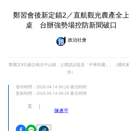
鄭習會後新定錨2／直航觀光農產全上
桌 台辦強勢場控防新聞破口
政治社會
鄭麗文8日參訪南京中山陵，公開談話提及「中華民國」。（國民黨
供）
發布時間：
2026.04.14 06:28
臺北時間
更新時間：
2026.04.14 06:29
臺北時間
文
陳彥宇