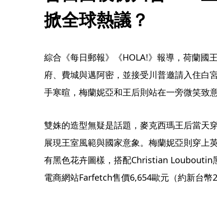
掀全球熱議？
綜合《每日郵報》《HOLA!》報導，荷蘭國
府、費城與邁阿密，並接受川普邀請入住白
手寒暄，梅蘭妮亞和王后則站在一旁微笑致
雙姝的造型無疑是話題，麥克西瑪王后當天
展現王室風範與國家意象。梅蘭妮亞則穿上英
有黑色花卉圖樣，搭配Christian Loubo
電商網站Farfetch售價6,654歐元（約新台幣