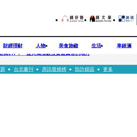
財經理財
人物
美食旅遊
生活
車錶酒
勸買ETF！ 達人揭指數投資最厲害的地方
話題
台北畫刊
房訊發燒榜
防詐鏡區
更多
 DELVAUX兩款經典包成劇中焦點
翔情牽王欣晨5年