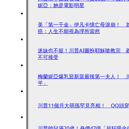
妮亞：她是電影明星
美「第一千金」伊凡卡憶亡母淚崩！ 
癌：人生不能視為理所當然
迷妹也不挺！川普AI圖扮耶穌嗆教宗 
不可接受
梅蘭妮亞爆乳迎新當最辣第一夫人！ 
平」
川普11個月大萌孫罕見亮相！ QQ頭
川普帥兒滿20歲！身價47億「超狂吸