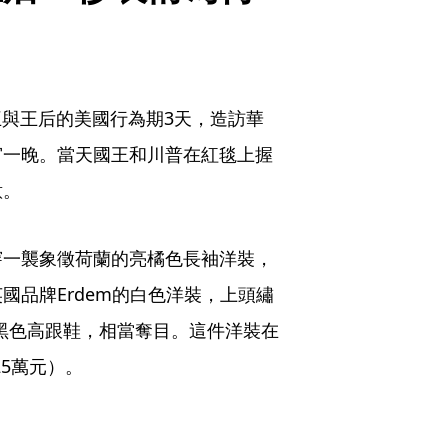
王與王后的美國行為期3天，造訪華
宮一晚。當天國王和川普在紅毯上握
意。
穿一襲象徵荷蘭的亮橘色長袖洋裝，
國品牌Erdem的白色洋裝，上頭繡
utin黑色高跟鞋，相當奪目。這件洋裝在
25萬元）。