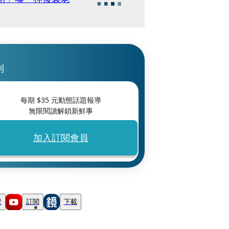
刊
每期 $
35
元動態話題報導
無限閱讀解鎖新鮮事
加入訂閱會員
蹤
訂閱
下載