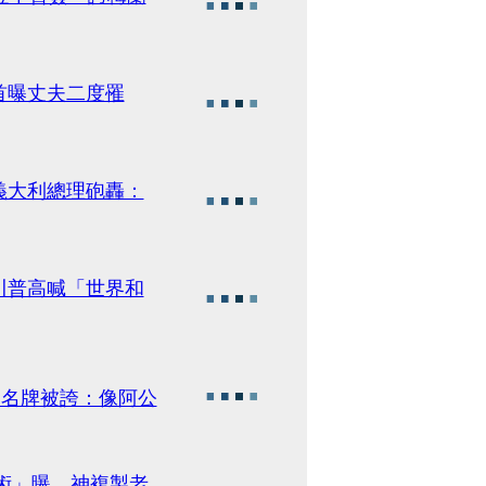
首曝丈夫二度罹
義大利總理砲轟：
川普高喊「世界和
穿名牌被誇：像阿公
金術」曝 神複製老