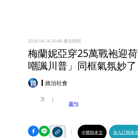
2026.04.14 20:40
臺北時間
梅蘭妮亞穿25萬戰袍迎
嘲諷川普」同框氣氛妙了
政治社會
文
羅勻
贊助本文
加入訂閱會