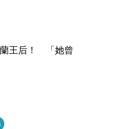
荷蘭王后！ 「她曾
員