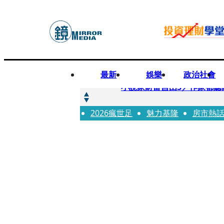
最新
娛樂
政治社會
快訊
小說家財富自由3／作家都聽
2026瘋世足
快訊
魅力基隆
房市熱
《殺手媽咪》孔曉振揹什麼包？
快訊
幼幼台哥哥變博士藝人 李博