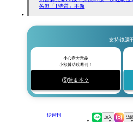
爸但「1特質」不像
支持鏡週
小心意大意義
小額贊助鏡週刊！
贊助本文
鏡週刊
加入
追