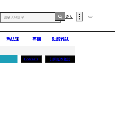
登入
瑪法達
專欄
動態雜誌
訂閱紙本雜誌
Podcasts