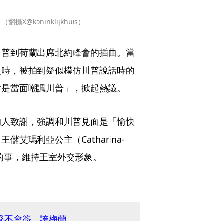
@koninklijkhuis）
川普到荷蘭出席北約峰會的插曲。當
照時，被拍到疑似模仿川普說話時的
后是當面嘲諷川普」，掀起熱議。
的人致謝，強調和川普見面是「愉快
艾瑪利亞公主（Catharina-
酷的事，維持王室外交形象。
登不會簽 誇梅蘭