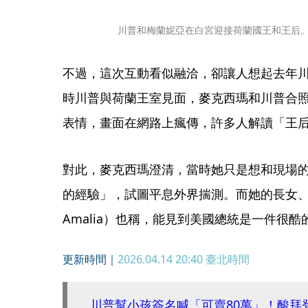
川普和梅蘭妮亞在白宮迎接荷蘭國王和王后。（翻攝X
不過，這次互動看似融洽，卻讓人想起去年
時川普與荷蘭王室見面，麥克西瑪和川普合
表情，畫面在網路上瘋傳，許多人解讀「王
對此，麥克西瑪澄清，當時她只是想和現場
的經驗」，試圖平息外界揣測。而她的長女、王儲
Amalia）也稱，能見到美國總統是一件很
更新時間｜
2026.04.14 20:40
臺北時間
川普幫小孩簽名喊「可賣80萬」！酸拜