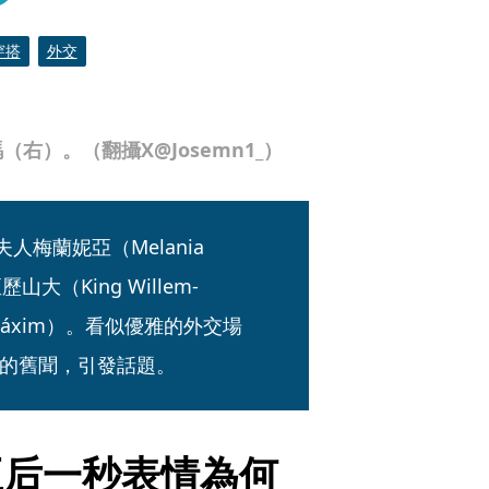
穿搭
外交
）。（翻攝X@Josemn1_）
人梅蘭妮亞（Melania 
大（King Willem-
 Máxim）。看似優雅的外交場
的舊聞，引發話題。
王后一秒表情為何