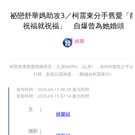
祕戀舒華媽助攻3／柯震東分手舊愛「
祝福就祝福」 自爆曾為她婚頭
娛樂
柯震東事業愛情兩得意，主演Netflix 《乩身》，海內外都攻占平台
行榜，創造話題熱度。（翻攝自柯震東IG）
發布時間：
2026.04.15 06:28
臺北時間
更新時間：
2026.04.15 07:14
臺北時間
文
娛樂組
攝影