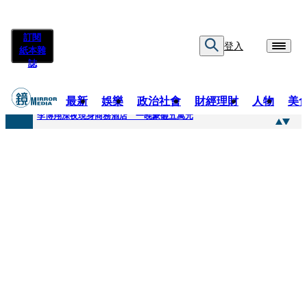
訂閱
登入
紙本雜
誌
最新
娛樂
政治社會
財經理財
人物
美
快訊
李博翔深夜現身商務酒店 一晚豪砸五萬元
快訊
71萬粉YouTuber驟逝！被發現「陳屍同居女友住處」享年36歲 生前曾爆染毒、家暴前妻
快訊
拋「雙AI」施政藍圖！徐欣瑩宣示無縫接軌楊文科 延續五支箭與十大交通建設