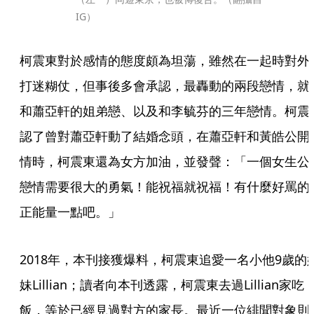
IG）
柯震東對於感情的態度頗為坦蕩，雖然在一起時對外
打迷糊仗，但事後多會承認，最轟動的兩段戀情，就
和蕭亞軒的姐弟戀、以及和李毓芬的三年戀情。柯震
認了曾對蕭亞軒動了結婚念頭，在蕭亞軒和黃皓公開
情時，柯震東還為女方加油，並發聲：「一個女生公
戀情需要很大的勇氣！能祝福就祝福！有什麼好罵的
正能量一點吧。」
2018年，本刊接獲爆料，柯震東追愛一名小他9歲的
妹Lillian；讀者向本刊透露，柯震東去過Lillian家吃
飯，等於已經見過對方的家長。最近一位緋聞對象則