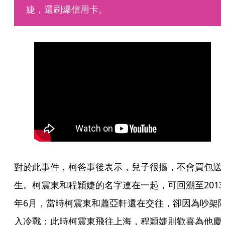
婕，還刷爆信用卡。
對於此事件，柯爸事後表示，兒子很摳，不會買包送
生。柯震東和程穎婕的名字連在一起，可回溯至2013
年6月，當時柯震東和蕭亞軒還在交往，卻因為吵架
入冷戰；此時柯震東飛往上海，程穎婕則歡喜為他慶