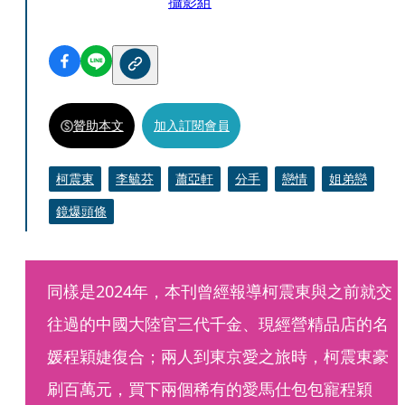
攝影組
贊助本文
加入訂閱會員
柯震東
李毓芬
蕭亞軒
分手
戀情
姐弟戀
鏡爆頭條
同樣是2024年，本刊曾經報導柯震東與之前就交
往過的中國大陸官三代千金、現經營精品店的名
媛程穎婕復合；兩人到東京愛之旅時，柯震東豪
刷百萬元，買下兩個稀有的愛馬仕包包寵程穎