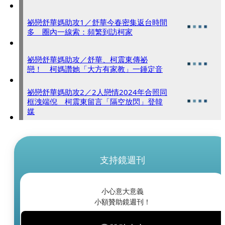
祕戀舒華媽助攻1／舒華今春密集返台時間
多 圈內一線索：頻繁到訪柯家
祕戀舒華媽助攻／舒華、柯震東傳祕
戀！ 柯媽讚她「大方有家教」一錘定音
祕戀舒華媽助攻2／2人戀情2024年合照同
框洩端倪 柯震東留言「隔空放閃」登韓
媒
支持鏡週刊
小心意大意義
小額贊助鏡週刊！