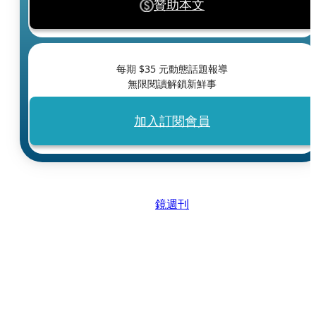
贊助本文
每期 $
35
元動態話題報導
無限閱讀解鎖新鮮事
加入訂閱會員
鏡週刊