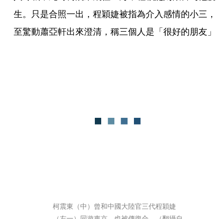
生。只是合照一出，程穎婕被指為介入感情的小三，
至驚動蕭亞軒出來澄清，稱三個人是「很好的朋友」
柯震東（中）曾和中國大陸官三代程穎婕
（左一）同遊東京，也被傳復合。（翻攝自