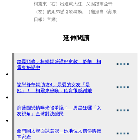
柯震東（右）出道就大紅、又因跟蕭亞軒
（左）的姐弟戀引發轟動。（翻攝自《蘋果
日報》官網）
延伸閱讀
鏡爆頭條／柯媽媽盛讚好家教 舒華、柯
震東祕戀中
祕戀舒華媽助攻4／最愛的女友「是
她」！ 柯震東曾嘆：確實很感謝她
演藝圈戀情曝光陷爭議！ 男星狂曬「女
友視角」直球對決酸民
豪門闊太親面試選媳 她地位太穩傳將接
掌家產