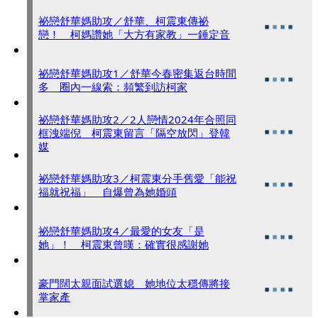
祕戀舒華媽助攻／舒華、柯震東傳祕
戀！ 柯媽讚她「大方有家教」一錘定音
祕戀舒華媽助攻1／舒華今春密集返台時間
多 圈內一線索：頻繁到訪柯家
祕戀舒華媽助攻2／2人戀情2024年合照同
框洩端倪 柯震東留言「隔空放閃」登韓
媒
祕戀舒華媽助攻3／柯震東分手舊愛「能祝
福就祝福」 自爆曾為她婚頭
祕戀舒華媽助攻4／最愛的女友「是
她」！ 柯震東曾嘆：確實很感謝她
豪門闊太親面試選媳 她地位太穩傳將接
掌家產