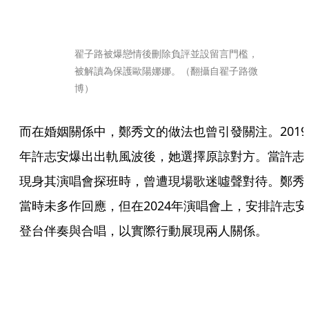
翟子路被爆戀情後刪除負評並設留言門檻，
被解讀為保護歐陽娜娜。（翻攝自翟子路微
博）
而在婚姻關係中，鄭秀文的做法也曾引發關注。2019
年許志安爆出出軌風波後，她選擇原諒對方。當許志
現身其演唱會探班時，曾遭現場歌迷噓聲對待。鄭秀
當時未多作回應，但在2024年演唱會上，安排許志安
登台伴奏與合唱，以實際行動展現兩人關係。