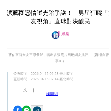
演藝圈戀情曝光陷爭議！ 男星狂曬「
友視角」直球對決酸民
娛樂
曹佑寧替女友王淨發聲，曬出多張照片回應網友批評。（翻攝自曹
寧IG）
發布時間：
2026.04.15 06:28
臺北時間
更新時間：
2026.04.15 07:14
臺北時間
文
娛樂組