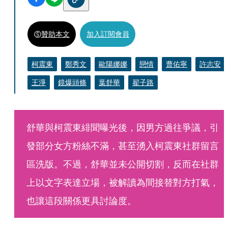
贊助本文
加入訂閱會員
柯震東
鄭秀文
歐陽娜娜
戀情
曹佑寧
許志安
王淨
鏡爆頭條
葉舒華
翟子路
舒華與柯震東緋聞曝光後，因男方過往爭議，引
發部分女方粉絲不滿，甚至湧入柯震東社群留言
區洗版。不過，舒華並未公開切割，反而在社群
上以文字表達立場，被解讀為間接替對方打氣，
也讓這段關係更具討論度。