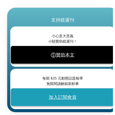
支持鏡週刊
小心意大意義
小額贊助鏡週刊！
贊助本文
每期 $
35
元動態話題報導
無限閱讀解鎖新鮮事
加入訂閱會員