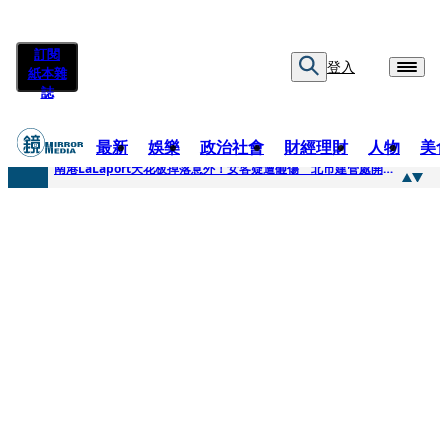
訂閱
登入
紙本雜
誌
最新
娛樂
政治社會
財經理財
人物
美
快訊
南港LaLaport天花板掉落意外！女客疑遭砸傷 北市建管處開罰30萬
快訊
川普又出招！多晶矽產品課15%關稅12月生效 經濟部回應了
快訊
美伊衝突要注意！ 台塑四寶7月營收齊揚股價抗跌