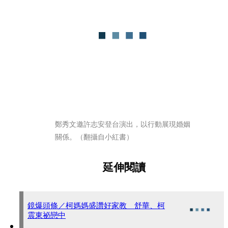
鄭秀文邀許志安登台演出，以行動展現婚姻
關係。（翻攝自小紅書）
延伸閱讀
鏡爆頭條／柯媽媽盛讚好家教 舒華、柯
震東祕戀中