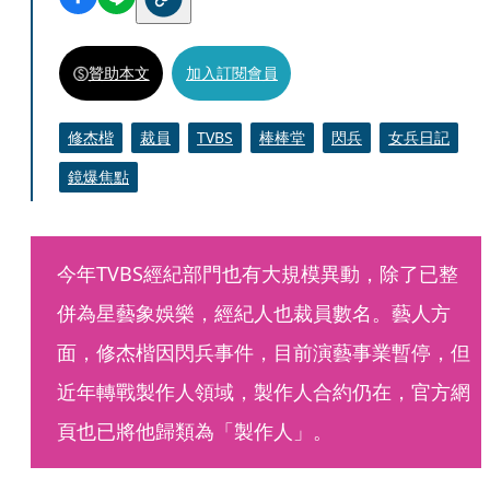
贊助本文
加入訂閱會員
修杰楷
裁員
TVBS
棒棒堂
閃兵
女兵日記
鏡爆焦點
今年TVBS經紀部門也有大規模異動，除了已整
併為星藝象娛樂，經紀人也裁員數名。藝人方
面，修杰楷因閃兵事件，目前演藝事業暫停，但
近年轉戰製作人領域，製作人合約仍在，官方網
頁也已將他歸類為「製作人」。