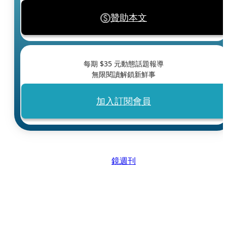
贊助本文
每期 $
35
元動態話題報導
無限閱讀解鎖新鮮事
加入訂閱會員
鏡週刊