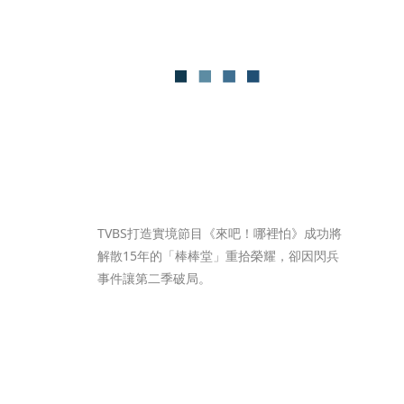
TVBS打造實境節目《來吧！哪裡怕》成功將
解散15年的「棒棒堂」重拾榮耀，卻因閃兵
事件讓第二季破局。