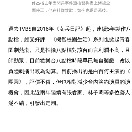
修杰楷去年因閃兵事件遭檢警拘提上銬後全
面停工，他在社群致歉，如今也退居幕後。
過去TVBS自2018年《女兵日記》起，連續5年製作八
點檔，頗受好評，《機智校園生活》系列也掀起青春
園劇熱潮。只是拍攝八點檔對該台而言利潤不高，且
師動眾，目前歡樂台八點檔時段早已無自製戲，改以
買陸劇播出較為划算。目前播出的是白百何主演的《
團圓》，評價不俗，但也相對減少台內簽約演員的演
機會，因此近兩年陸續有張睿家、林子閎等多位藝人
滿不續，引發出走潮。