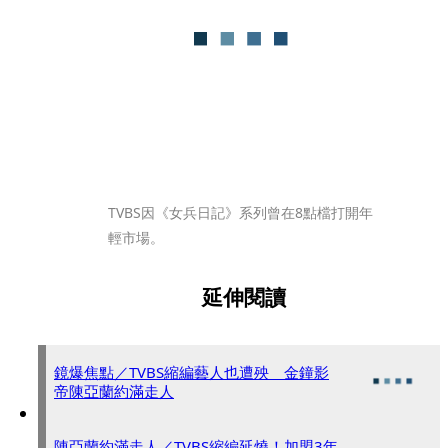
TVBS因《女兵日記》系列曾在8點檔打開年
輕市場。
延伸閱讀
鏡爆焦點／TVBS縮編藝人也遭殃 金鐘影
帝陳亞蘭約滿走人
陳亞蘭約滿走人／TVBS縮編延燒！加盟3年