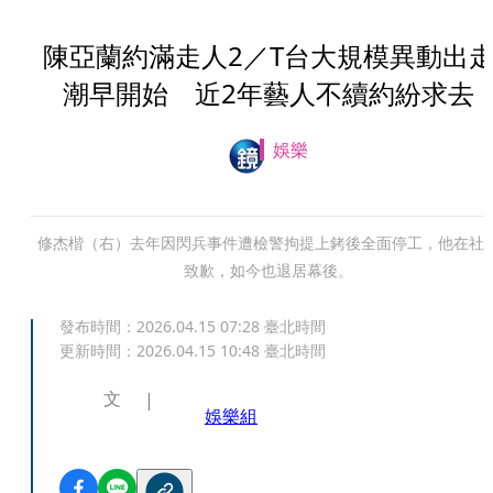
陳亞蘭約滿走人2／T台大規模異動出
潮早開始 近2年藝人不續約紛求去
娛樂
修杰楷（右）去年因閃兵事件遭檢警拘提上銬後全面停工，他在社
致歉，如今也退居幕後。
發布時間：
2026.04.15 07:28
臺北時間
更新時間：
2026.04.15 10:48
臺北時間
文
娛樂組