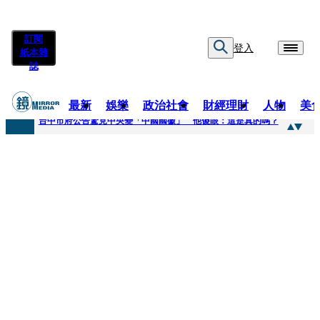
訂閱
登入
紙本雜
誌
最新
娛樂
政治社會
財經理財
人物
美
快訊
台中市府公告驚見中央變「中國國徽」 他傻眼：這是真的嗎？
快訊
明知辣椒粉含蘇丹紅還賣！無良業者撈百萬喊「吃了沒差」 法官打臉判6月不准緩刑
快訊
被滲透？市府公告驚見「中國國徽」 台中市都發局長認了3錯誤