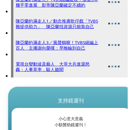
幾乎零進展 影帝陳亞蘭確定不續約
陳亞蘭約滿走人1／動念推廣歌仔戲「TVBS
難提供助力」 陳亞蘭找資源只能靠自己
陳亞蘭約滿走人3／風聲鶴唳！TVBS縮編上
百人 主播謝向榮嘆：早晚輪到自己
電視台變動波及藝人 大哥大共進退怒
轟：人事草率，駭人聽聞
支持鏡週刊
小心意大意義
小額贊助鏡週刊！