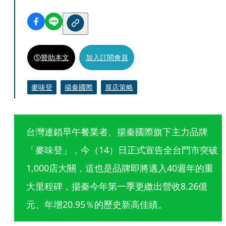
贊助本文
加入訂閱會員
麥味登
揚秦國際
展店策略
台灣連鎖早午餐業者、揚秦國際旗下主力品牌
「麥味登」，今（14）日正式宣告全台門市突破
1,000店大關，這也是品牌即將邁入40週年的重
大里程碑，揚秦今年第一季更繳出營收8.26億
元、年增20.95％的歷史新高佳績。