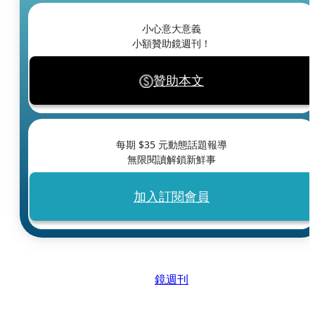
小心意大意義
小額贊助鏡週刊！
贊助本文
每期 $
35
元動態話題報導
無限閱讀解鎖新鮮事
加入訂閱會員
鏡週刊