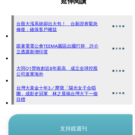
延伸閱讀
台股大漲系統卻出大包！ 台新證券緊急
修復：確保客戶權益
跟著電電公會TEEMA園區出國打拼 許介
立透露新增印度
大同Q1營收創近8年新高 成立全球控股
公司進軍海外
台灣大黃金十年3／壓寶「陽光女子合唱
團」成影史冠軍 林之晨揭台灣大下一個
目標
支持鏡週刊