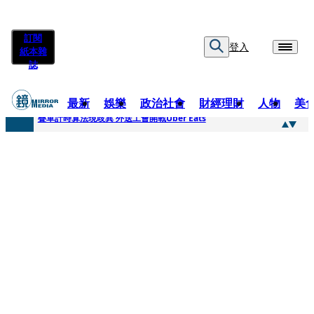
訂閱
登入
紙本雜
誌
最新
娛樂
政治社會
財經理財
人物
美
快訊
疊單計時算法現歧異 外送工會開戰Uber Eats
快訊
靚時尚／大丈夫當如是 Multifaceted Manhood
快訊
前時力黨魁表態「反對刪公視預算」 盼在野三思：改凍結處理受質疑項目