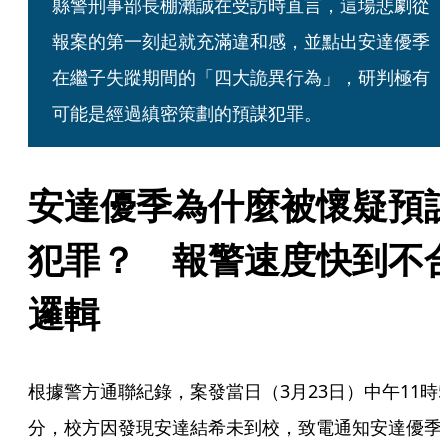
縣警刑事部長棚瀨誠在受訪時直言，這場悲劇從
報案的第一刻起就充滿違和感，並點出安達優季
在繼子失蹤期間的「四大詭異行為」，研判極有
可能是經過縝密策劃的預謀犯罪。
安達優季為什麼被懷疑預
犯罪？　報警速度快到不
邏輯
根據警方通聯紀錄，案發當日（3月23日）中午11時5
分，校方因發現安達結希未到校，致電通知安達優季