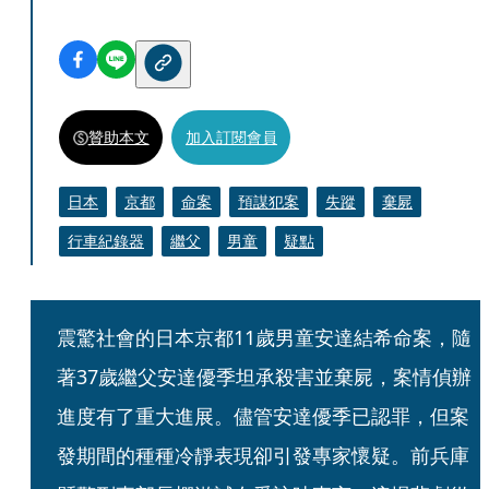
贊助本文
加入訂閱會員
日本
京都
命案
預謀犯案
失蹤
棄屍
行車紀錄器
繼父
男童
疑點
震驚社會的日本京都11歲男童安達結希命案，隨
著37歲繼父安達優季坦承殺害並棄屍，案情偵辦
進度有了重大進展。儘管安達優季已認罪，但案
發期間的種種冷靜表現卻引發專家懷疑。前兵庫