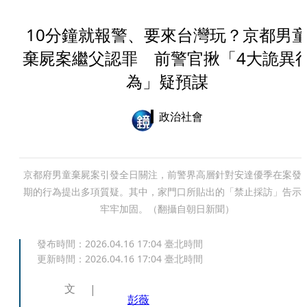
10分鐘就報警、要來台灣玩？京都男
棄屍案繼父認罪 前警官揪「4大詭異
為」疑預謀
政治社會
京都府男童棄屍案引發全日關注，前警界高層針對安達優季在案發
期的行為提出多項質疑。其中，家門口所貼出的「禁止採訪」告示
牢牢加固。（翻攝自朝日新聞）
發布時間：
2026.04.16 17:04
臺北時間
更新時間：
2026.04.16 17:04
臺北時間
文
彭薇