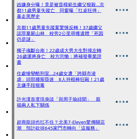
凶嫌身分曝！竟是被昔模範生繼父狠殺...京
都11歲男童失蹤亡 同窗曝「扛桌狂摔」
暴走黑歷史
京都11歲男童失蹤案驚悚反轉！37歲繼父
認罪棄屍山林 校旁2公里尋獲遺體「死因
仍是謎」
獨子魂斷台南！22歲成大男大生對撞左轉
26歲運將身亡 校方悲慟：將補發畢業證
書
住處慘變酷刑室...24歲女遭「跨縣市凌
虐」頭部腫脹昏迷 8人持棍棒狂毆！21歲
主嫌手段狠毒
許光漢首度現身談「與周子瑜緋聞」 親
揭兩人私下關係
超商龍頭也扛不住？北美7-Eleven驚傳關店
潮 預計砍掉645家門市轉向「這服務」