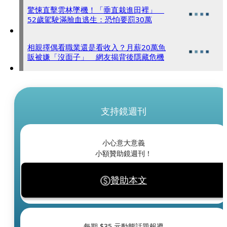
驚悚直擊雲林墜機！「垂直栽進田裡」
52歲駕駛滿臉血逃生：恐怕要罰30萬
相親擇偶看職業還是看收入？月薪20萬魚
販被嫌「沒面子」 網友揭背後隱藏危機
支持鏡週刊
小心意大意義
小額贊助鏡週刊！
贊助本文
每期 $
35
元動態話題報導