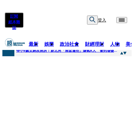
訂閱
登入
紙本雜
誌
最新
娛樂
政治社會
財經理財
人物
美
快訊
帶小9歲女網友開房！新北男「無套遭拒」爆氣K人 警到場傻眼搜到手銬、改造槍
快訊
natori再訪台北人氣爆棚 〈Overdose〉一響全場尖叫「I Love You Taipei」
快訊
42歲情色片女星宣布閃嫁「前職棒投手」！ 她甜讚老公「投球速度快」：擄獲我的心