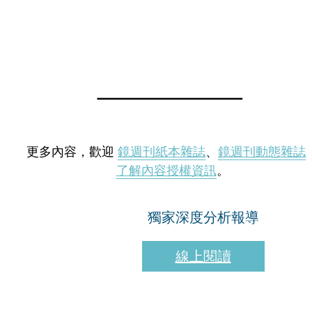
更多內容，歡迎
鏡週刊紙本雜誌
、
鏡週刊動態雜誌
了解內容授權資訊
。
獨家深度分析報導
線上閱讀