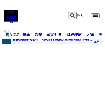
訂閱
登入
紙本雜
誌
最新
娛樂
政治社會
財經理財
人物
美
快訊
邊看偶像邊拚韓國行 《2026 SBS歌謠大戰SUMMER》TVBS直播祭追星福利
快訊
代誌大條火急跳船？ 宏碁派任李文詳接掌兆基屋管2天就喊撤出！
快訊
一句「請回去坐好」 特教生持斷掃把戳女代課老師眼睛大失血近失明