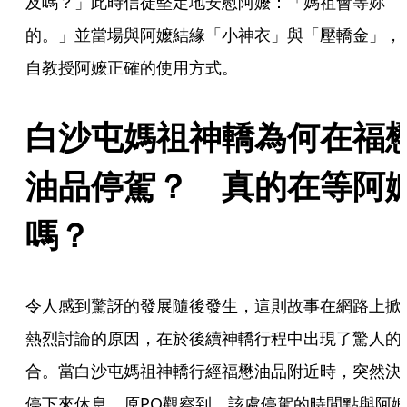
及嗎？」此時信徒堅定地安慰阿嬤：「媽祖會等妳
的。」並當場與阿嬤結緣「小神衣」與「壓轎金」，
自教授阿嬤正確的使用方式。
白沙屯媽祖神轎為何在福
油品停駕？　真的在等阿
嗎？
令人感到驚訝的發展隨後發生，這則故事在網路上掀
熱烈討論的原因，在於後續神轎行程中出現了驚人的
合。當白沙屯媽祖神轎行經福懋油品附近時，突然決
停下來休息。原PO觀察到，該處停駕的時間點與阿