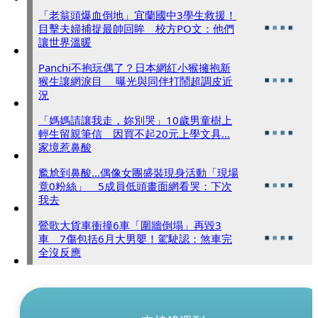
「老翁頭爆血倒地」宜蘭國中3學生救援！
目擊夫婦捕捉最帥回眸 校方PO文：他們
讓世界溫暖
Panchi不抱玩偶了？日本網紅小猴擁抱新
猴生讓網淚目 曝光與同伴打鬧超調皮近
況
「媽媽請讓我走，妳別哭」10歲男童樹上
輕生留親筆信 因買不起20元上學文具...
家境惹鼻酸
尷尬到鼻酸...偶像女團盛裝現身活動「現場
竟0粉絲」 5成員低頭畫面網看哭：下次
我去
鶯歌大貨車衝撞6車「圍牆倒塌」再毀3
車 7傷包括6月大男嬰！駕駛認：煞車完
全沒反應