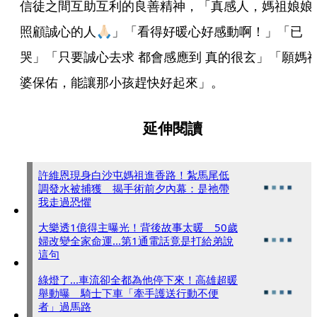
信徒之間互助互利的良善精神，「真感人，媽祖娘娘
照顧誠心的人🙏🏻」「看得好暖心好感動啊！」「已
哭」「只要誠心去求 都會感應到 真的很玄」「願媽
婆保佑，能讓那小孩趕快好起來」。
延伸閱讀
許維恩現身白沙屯媽祖進香路！紮馬尾低
調發水被捕獲 揭手術前夕內幕：是祂帶
我走過恐懼
大樂透1億得主曝光！背後故事太暖 50歲
婦改變全家命運...第1通電話竟是打給弟說
這句
綠燈了...車流卻全都為他停下來！高雄超暖
舉動曝 騎士下車「牽手護送行動不便
者」過馬路