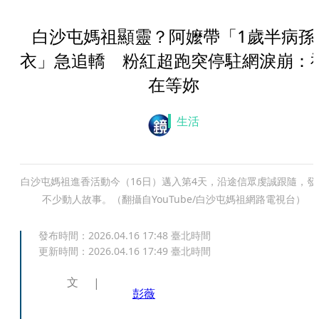
白沙屯媽祖顯靈？阿嬤帶「1歲半病孫
衣」急追轎 粉紅超跑突停駐網淚崩：
在等妳
生活
白沙屯媽祖進香活動今（16日）邁入第4天，沿途信眾虔誠跟隨，發
不少動人故事。（翻攝自YouTube/白沙屯媽祖網路電視台）
發布時間：
2026.04.16 17:48
臺北時間
更新時間：
2026.04.16 17:49
臺北時間
文
彭薇