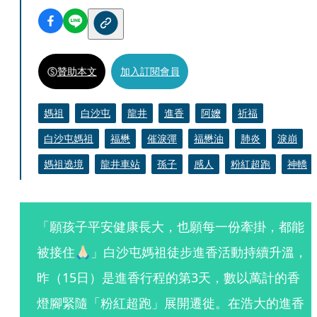
贊助本文
加入訂閱會員
媽祖
白沙屯
龍井
進香
阿嬤
祈福
白沙屯媽祖
福懋
催淚彈
福懋油
肺炎
淚崩
媽祖遶境
龍井車站
孫子
感人
粉紅超跑
神轎
「願孩子平安健康長大，也願每一份牽掛，都能
被接住🙏🏻」白沙屯媽祖徒步進香活動持續升溫，
昨（15日）是進香行程的第3天，數以萬計的香
燈腳緊隨「粉紅超跑」展開遷徙。在浩大的進香