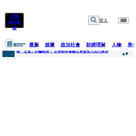
訂閱
登入
紙本雜
誌
最新
娛樂
政治社會
財經理財
人物
美
快訊
創「互道」詐騙慈濟！ 女律師供養義父黃金全入四大庫房
快訊
前時力黨魁表態「反對刪公視預算」 盼在野三思：改凍結處理受質疑項目
快訊
六強片齊聚桃影 小薰《祖先鬼》回桃影娘家 《長安的荔枝》桃影加映一票難求