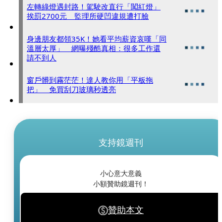
左轉綠燈遇封路！駕駛改直行「闖紅燈」
挨罰2700元 監理所硬凹違規遭打臉
身邊朋友都領35K！她看平均薪資哀嘆「同
溫層太厚」 網曝殘酷真相：很多工作還
請不到人
窗戶髒到霧茫茫！達人教你用「平板拖
把」 免買刮刀玻璃秒透亮
支持鏡週刊
小心意大意義
小額贊助鏡週刊！
贊助本文