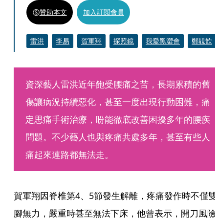
贊助本文
加入訂閱會員
雷洪
李易
賀軍翔
探照鏡
我愛黑澀會
鄭靚歆
資深藝人雷洪近年飽受腰痛之苦，長期累積的舊
傷讓病況持續惡化，甚至一度出現行動困難，痛
定思痛手術治療，盼能徹底改善困擾多年的腰疾
問題。不少藝人也與疼痛共處多年，甚至有些人
痛起來連路都無法走。
賀軍翔因脊椎第4、5節發生解離，疼痛發作時不僅雙
腳無力，嚴重時甚至無法下床，他曾表示，開刀風險