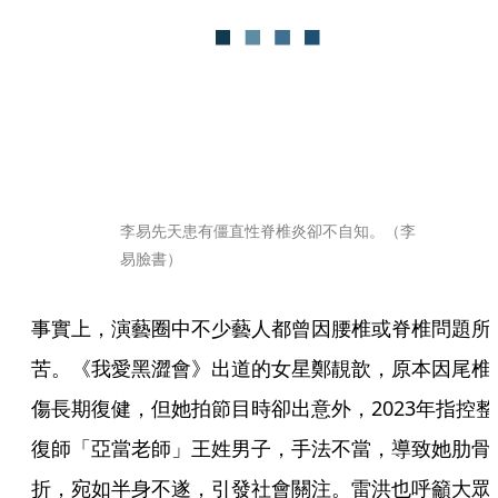
李易先天患有僵直性脊椎炎卻不自知。（李
易臉書）
事實上，演藝圈中不少藝人都曾因腰椎或脊椎問題所
苦。《我愛黑澀會》出道的女星鄭靚歆，原本因尾椎
傷長期復健，但她拍節目時卻出意外，2023年指控整
復師「亞當老師」王姓男子，手法不當，導致她肋骨
折，宛如半身不遂，引發社會關注。雷洪也呼籲大眾