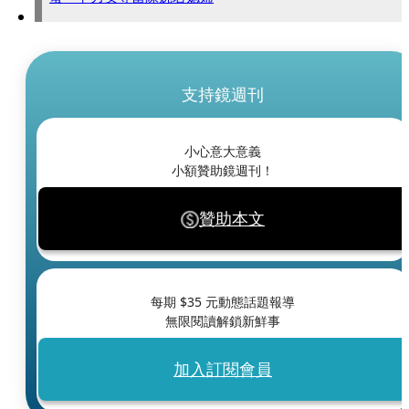
支持鏡週刊
小心意大意義
小額贊助鏡週刊！
贊助本文
每期 $
35
元動態話題報導
無限閱讀解鎖新鮮事
加入訂閱會員