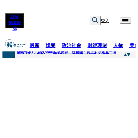
訂閱
登入
紙本雜
誌
最新
娛樂
政治社會
財經理財
人物
美
快訊
錢鏡你家1／急跌8800點後反彈 杜金龍：真正多頭還差一個訊號
快訊
鏡大咖／一起往好命路出發 唐綺陽
快訊
台中國一特教生暑輔失控！折斷掃把刺傷老師 女老師眼球重創恐失明