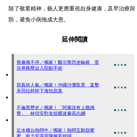
除了敬業精神，藝人更應重視自身健康，及早治療與
防，避免小病拖成大患。
延伸閱讀
舊傷痛不停／獨家！醫示警恐坐輪椅 雷
洪脊椎壓迫入院動手術
寫真拚人氣／獨家！沖繩沙灘取景 直擊
禾羽拉梓梓下海拍寫真
不倫黑歷史／獨家！「阿輩說有上癮感
覺」 林倪安對友炫耀迷暈高志綱
近水樓台熱戀中／獨家！熱戀互動甜蜜
蜜 申力安等當陳婉若媳婦