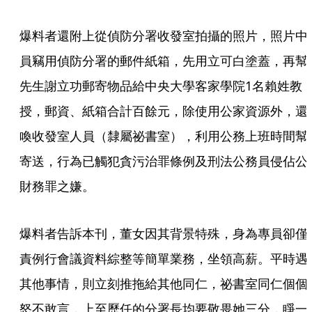
爆料者還附上從偵防分署收發室拍攝的照片，照片中
員竊用偵防分署的郵件紙箱，先用立可白塗蓋，再幫
先生謝立功郵寄物品給中央大學客家學院1名賴姓教
授，郵資、紙箱合計百餘元，除使用公家資源外，還
喚收發室人員（隸屬祕書室），利用公務上班時間幫
寄送，行為已觸犯貪污治罪條例及刑法公務員侵佔公
財務罪之嫌。
爆料者告訴本刊，董女因其背景特殊，身為專員卻僅
責例行會議資料綜整等簡單業務，坐領高薪。平時遇
其他事情，則立刻推拖給其他同仁，祕書室同仁個個
怒不敢言，上至歷任的分署長均要敬畏她三分，睜一