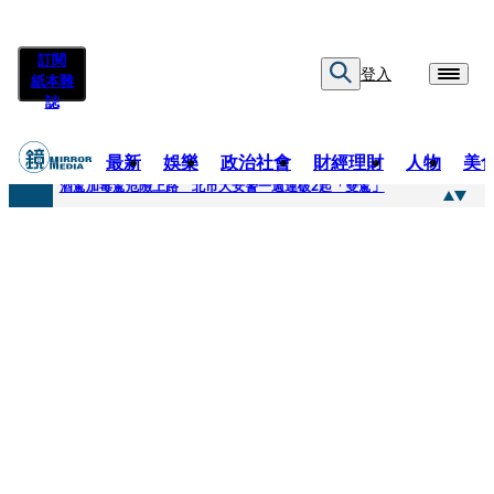
訂閱
登入
紙本雜
誌
最新
娛樂
政治社會
財經理財
人物
美
快訊
酒駕加毒駕危險上路 北市大安警一週連破2起「雙駕」
快訊
Ozone黃文廷、FEniX夏浦洋組「神隊友」 邱以太、林亭莉熱血狂奔殺青淚崩
快訊
AKIRA台北唱到一半突收兒子告白「爸爸I LOVE YOU」 驚喜林志玲同步曝光父親節「披薩蛋糕」