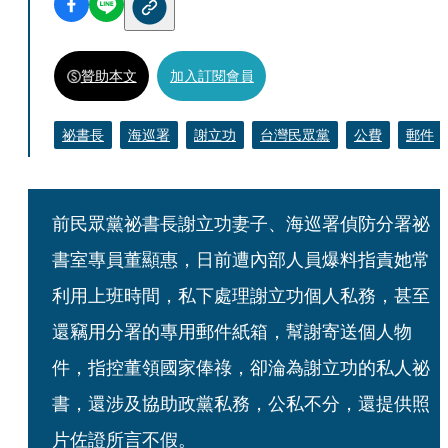
贊助本文
加入訂閱會員
祕書長
海巡署
謝立功
台灣民眾黨
公費
郵件
前民眾黨祕書長謝立功妻子、海巡署偵防分署祕
書室專員董顯惠，日前遭內部人員爆料指責她常
利用上班時間，私下處理謝立功個人私務，甚至
還竊用分署的專用郵件紙箱，幫謝寄送個人物
件，指控董領國家俸祿，卻淪為謝立功的私人祕
書，還涉及協助政黨私務，公私不分，還提供照
片佐證所言不假。