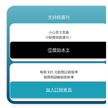
支持鏡週刊
小心意大意義
小額贊助鏡週刊！
贊助本文
每期 $
35
元動態話題報導
無限閱讀解鎖新鮮事
加入訂閱會員