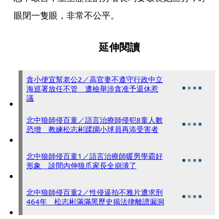
眼閉一隻眼，非常不公平。
延伸閱讀
貪小便宜幫老公2／高官妻不遵守行政中立
海巡署放任不管 遭檢舉涉貪准予退休惹
議
北中狼師侵百童／語言治療師侵犯8童人數
恐增 教練松志彬蹂躪小球員再添受害者
北中狼師侵百童1／語言治療師暖男學霸好
形象 診間內伸狼爪家長全崩潰了
北中狼師侵百童2／性侵逼拍不雅片遭求刑
464年 松志彬滿滿黑歷史揭法律離譜漏洞