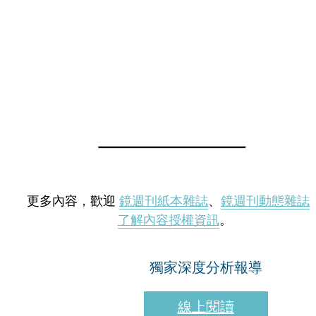
更多內容，歡迎
鏡週刊紙本雜誌
、
鏡週刊動態雜誌
了解內容授權資訊
。
獨家深度分析報導
線上閱讀