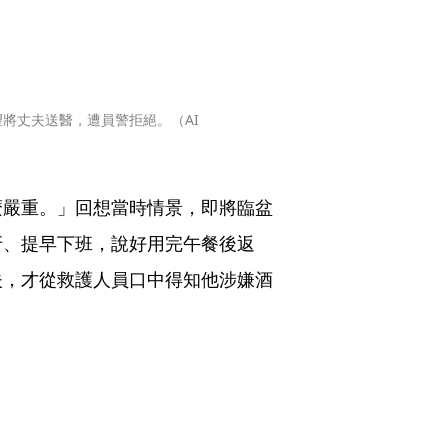
將丈夫送醫，遭員警拒絕。（AI
麼嚴重。」回想當時情景，即將臨盆
牙、提早下班，說好用完午餐後返
夫，才從救護人員口中得知他涉嫌酒