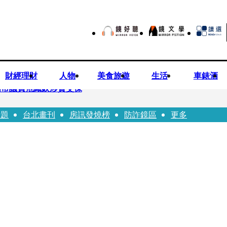
財經理財
人物
美食旅遊
生活
車錶酒
高市議員范織欽涉貪交保
話題
台北畫刊
房訊發燒榜
防詐鏡區
更多
歲女友爆當小三「大鬧病房氣孕婦」 姜厚任不忍回應了
死她 金屬拐杖斷兩截！媳見婆婆屍右臉全爛