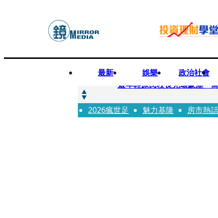
最新
娛樂
政治社會
快訊
最年輕原民校長光環蒙塵 
2026瘋世足
快訊
魅力基隆
房市熱
「愛露奶」私訊流出！小24
快訊
不堪病妻碎念桃園翁發狂砸