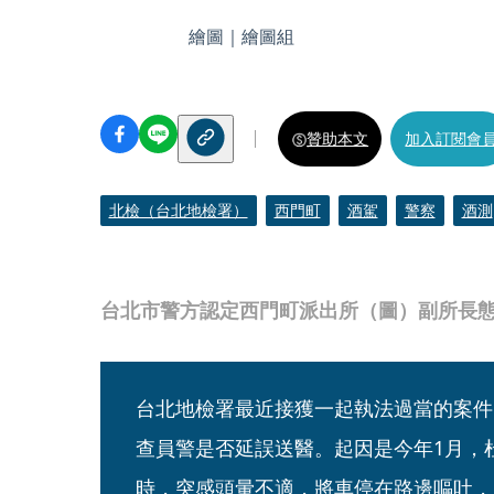
繪圖｜繪圖組
贊助本文
加入訂閱會
北檢（台北地檢署）
西門町
酒駕
警察
酒測
台北市警方認定西門町派出所（圖）副所長
台北地檢署最近接獲一起執法過當的案件
查員警是否延誤送醫。起因是今年1月，
時，突感頭暈不適，將車停在路邊嘔吐，