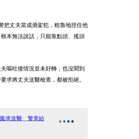
警把丈夫當成酒駕犯，粗魯地捏住他
，根本無法說話，只能靠點頭、搖頭
。
丈夫嘔吐後情況並未好轉，也沒聞到
警要求將丈夫送醫檢查，都被拒絕。
中風求送醫 警竟給