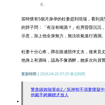
駕。
當時懷有5個月身孕的杜妻趕到現場，看到員
的脖子問：「有沒有喝酒？」杜男昏昏沉沉
示意，加上他全身無力，無法吹氣進行酒測
杜妻十分心疼，蹲在路邊陪伴丈夫，後來見
他身上有酒味，認為不像酒醉，她多次向員
更新時間｜
2026.04.20 07:29
臺北時間
警貪績效險害命2／尪神智不清妻懷疑
他戴手銬腳鐐才放人