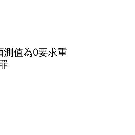
酒測值為0要求重
罪