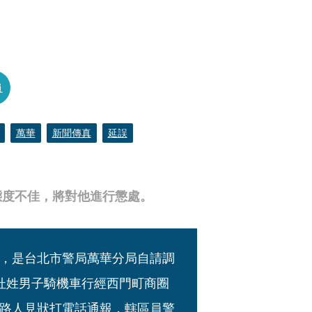
員
萬華
新聞傳真
延誤
態度不佳，將對他進行懲處。
，是台北市警局萬華分局自請調
杜姓男子騎機車行經西門町商圈
路人見狀打電話通報，轄區員警