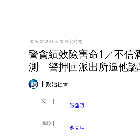
2026.04.20 07:28
臺北時間
警貪績效險害命1／不信
測 警押回派出所逼他認
政治社會
文
張馥暄
攝影
蘇立坤