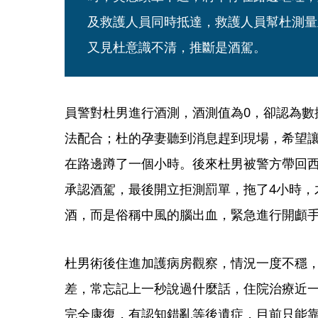
及救護人員同時抵達，救護人員幫杜測量
又見杜意識不清，推斷是酒駕。
員警對杜男進行酒測，酒測值為0，卻認為數
法配合；杜的孕妻聽到消息趕到現場，希望
在路邊蹲了一個小時。後來杜男被警方帶回
承認酒駕，最後開立拒測罰單，拖了4小時，
酒，而是俗稱中風的腦出血，緊急進行開顱
杜男術後住進加護病房觀察，情況一度不穩
差，常忘記上一秒說過什麼話，住院治療近
完全康復，有認知錯亂等後遺症，目前只能