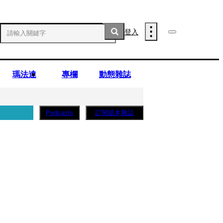
登入
瑪法達
專欄
動態雜誌
訂閱紙本雜誌
Podcasts