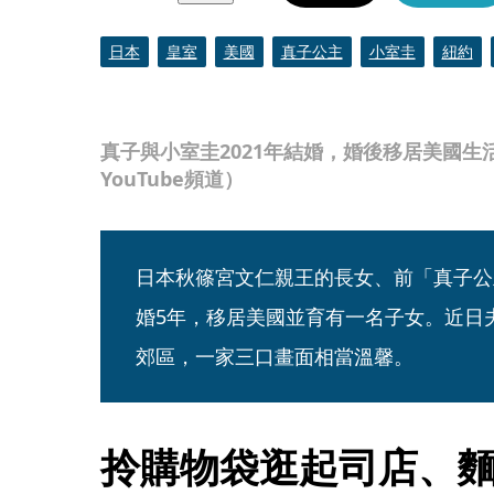
日本
皇室
美國
真子公主
小室圭
紐約
真子與小室圭2021年結婚，婚後移居美國生活。
YouTube頻道）
日本秋篠宮文仁親王的長女、前「真子公
婚5年，移居美國並育有一名子女。近日
郊區，一家三口畫面相當溫馨。
拎購物袋逛起司店、