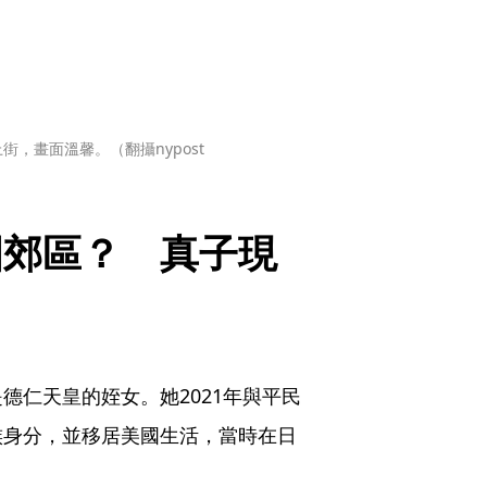
畫面溫馨。（翻攝nypost 
國郊區？　真子現
德仁天皇的姪女。她2021年與平民
族身分，並移居美國生活，當時在日