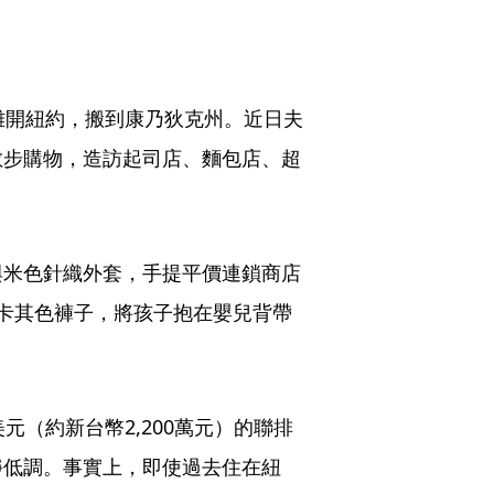
離開紐約，搬到康乃狄克州。近日夫
散步購物，造訪起司店、麵包店、超
與米色針織外套，手提平價連鎖商店
恤與卡其色褲子，將孩子抱在嬰兒背帶
元（約新台幣2,200萬元）的聯排
靜低調。事實上，即使過去住在紐