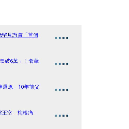
廳罕見證實「首個
票破6萬」！奢華
神還原」10年前父
當王室 梅根痛