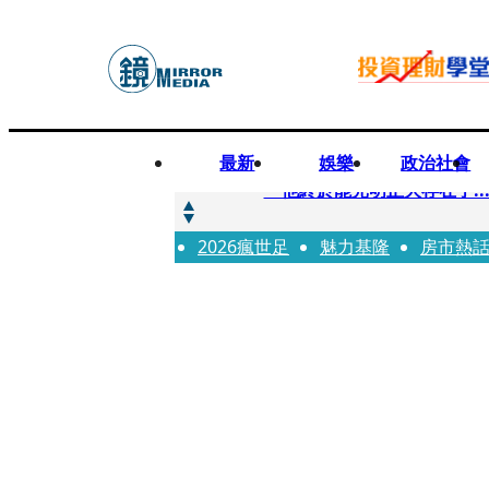
最新
娛樂
政治社會
快訊
「他終於能光明正大存在了.
2026瘋世足
快訊
魅力基隆
房市熱
12歲女兒天天幫化妝 孫儷
快訊
相機忘在澎湖民宿被誤當垃圾丟