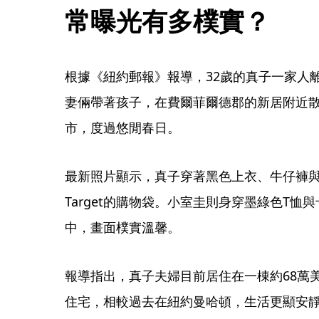
常曝光有多樸實？
根據《紐約郵報》報導，32歲的真子一家人
妻倆帶著孩子，在費爾菲爾德郡的新居附近
市，度過悠閒春日。
最新照片顯示，真子穿著黑色上衣、牛仔褲
Target的購物袋。小室圭則身穿墨綠色T
中，畫面樸實溫馨。
報導指出，真子夫婦目前居住在一棟約68萬美
住宅，相較過去在紐約曼哈頓，生活更顯安