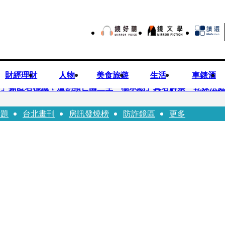
財經理財
人物
美食旅遊
生活
車錶酒
..」撕匿名標籤！遭割頸亡國三生「楊承勳」真名解禁 乾妹法
話題
台北畫刊
房訊發燒榜
防詐鏡區
更多
有個專屬化妝師還讚媽媽底子好
！百萬YTR衝掩埋場直播「開挖50噸垃圾山」 怕私人片外流.