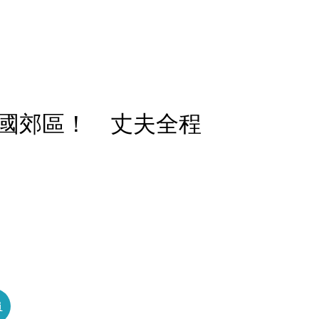
國郊區！ 丈夫全程
員