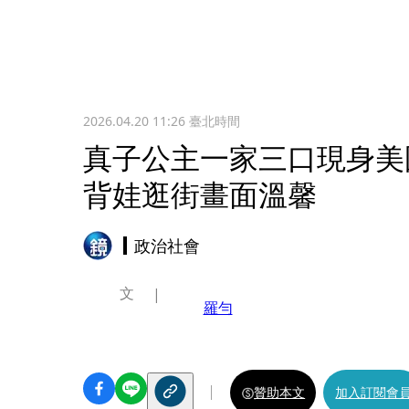
2026.04.20 11:26
臺北時間
真子公主一家三口現身美
背娃逛街畫面溫馨
政治社會
文
羅勻
贊助本文
加入訂閱會