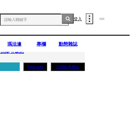
登入
瑪法達
專欄
動態雜誌
庭抗辯引眾怒
訂閱紙本雜誌
Podcasts
..