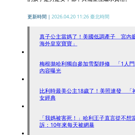
更新時間｜
2026.04.20 11:26
臺北時間
真子公主當媽了！美國低調產子 宮內
海外皇室寶寶」
梅根拋哈利獨自參加雪梨靜修 「1人門
內容曝光
比利時最美公主18歲了！美照連發 「
女經典
「我媽被害死！」哈利王子直言從不想
訴：10年來每天被網暴