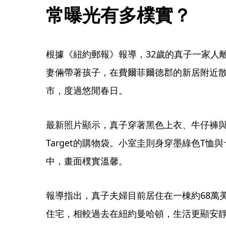
常曝光有多樸實？
根據《紐約郵報》報導，32歲的真子一家人
妻倆帶著孩子，在費爾菲爾德郡的新居附近
市，度過悠閒春日。
最新照片顯示，真子穿著黑色上衣、牛仔褲
Target的購物袋。小室圭則身穿墨綠色T
中，畫面樸實溫馨。
報導指出，真子夫婦目前居住在一棟約68萬美
住宅，相較過去在紐約曼哈頓，生活更顯安