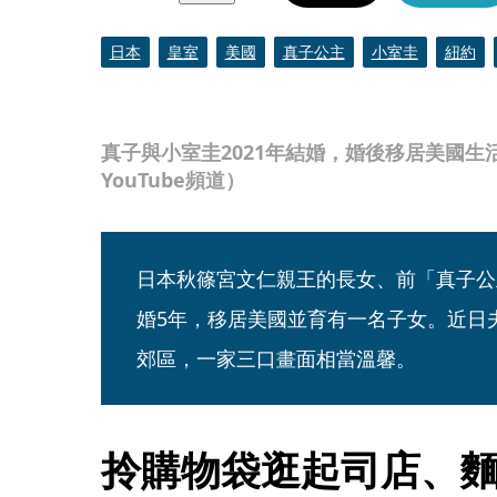
日本
皇室
美國
真子公主
小室圭
紐約
真子與小室圭2021年結婚，婚後移居美國生活。
YouTube頻道）
日本秋篠宮文仁親王的長女、前「真子公
婚5年，移居美國並育有一名子女。近日
郊區，一家三口畫面相當溫馨。
拎購物袋逛起司店、