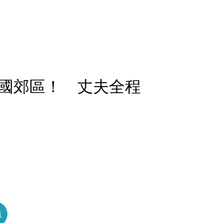
國郊區！ 丈夫全程
員