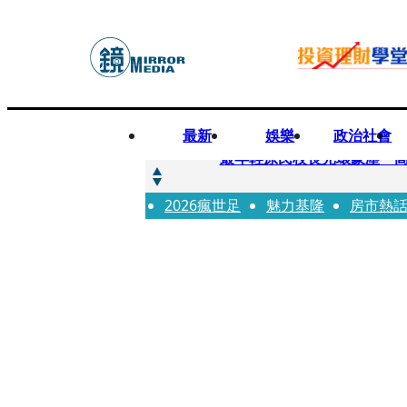
最新
娛樂
政治社會
快訊
最年輕原民校長光環蒙塵 
2026瘋世足
快訊
魅力基隆
房市熱
「愛露奶」私訊流出！小24
快訊
不堪病妻碎念桃園翁發狂砸