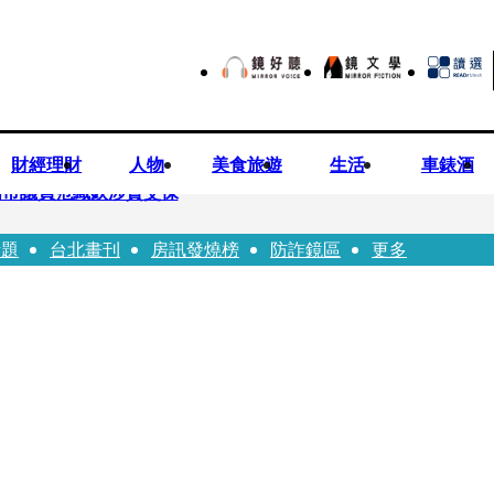
財經理財
人物
美食旅遊
生活
車錶酒
高市議員范織欽涉貪交保
話題
台北畫刊
房訊發燒榜
防詐鏡區
更多
歲女友爆當小三「大鬧病房氣孕婦」 姜厚任不忍回應了
死她 金屬拐杖斷兩截！媳見婆婆屍右臉全爛