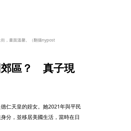
畫面溫馨。（翻攝nypost 
國郊區？　真子現
德仁天皇的姪女。她2021年與平民
族身分，並移居美國生活，當時在日