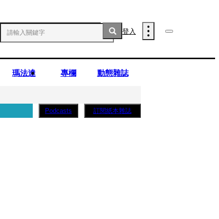
登入
瑪法達
專欄
動態雜誌
訂閱紙本雜誌
Podcasts