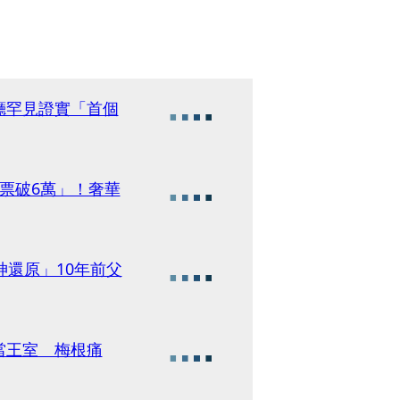
廳罕見證實「首個
票破6萬」！奢華
神還原」10年前父
當王室 梅根痛