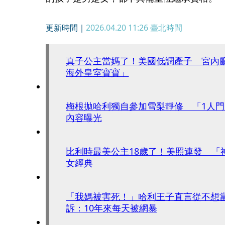
更新時間｜
2026.04.20 11:26
臺北時間
真子公主當媽了！美國低調產子 宮內
海外皇室寶寶」
梅根拋哈利獨自參加雪梨靜修 「1人門
內容曝光
比利時最美公主18歲了！美照連發 「
女經典
「我媽被害死！」哈利王子直言從不想
訴：10年來每天被網暴