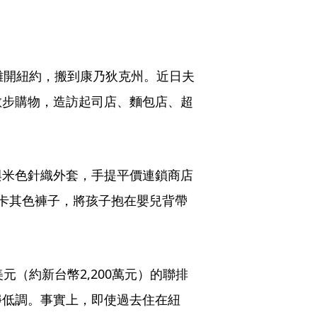
離開紐約，搬到康乃狄克州。近日夫
散步購物，造訪起司店、麵包店、超
與米色針織外套，手提平價連鎖商店
恤與卡其色褲子，將孩子抱在嬰兒背帶
元（約新台幣2,200萬元）的聯排
靜低調。事實上，即使過去住在紐