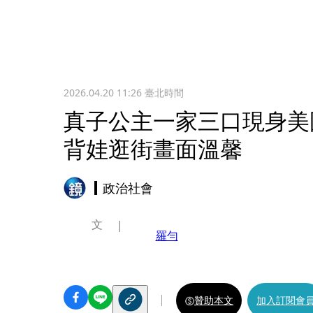
2026.04.20 11:26
臺北時間
真子公主一家三口現身美
背娃逛街畫面溫馨
政治社會
文
羅勻
贊助本文
加入訂閱會